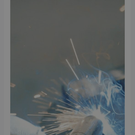
Ansøg om at blive forhandler
Energiberegner
Artikler
TMP Historie
Cookie og Privatlivspolitik
Salgs- og leveringsbetingelser
Vores brands
Telefontider
Mandag - Torsdag
09:00 - 16:00
Fredag
09:00 - 15:30
Weekend
Lukket
FØLG TMP
Facebook
Youtube
Instagram