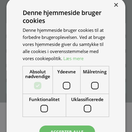
Tilmeld nyhedsmail
×
Vær blandt de første til at modtage info om nye produkter, tilbud,
Denne hjemmeside bruger
events og udstillinger.
cookies
Denne hjemmeside bruger cookies til at
forbedre brugeroplevelsen. Ved at bruge
vores hjemmeside giver du samtykke til
alle cookies i overensstemmelse med
vores cookiepolitik.
Læs mere
Absolut
Ydeevne
Målretning
nødvendige
Tilmeld
Funktionalitet
Uklassificerede
ACCEPTER ALLE