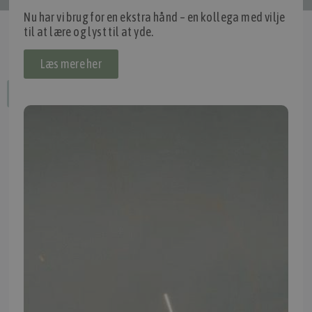
Nu har vi brug for en ekstra hånd – en kollega med vilje
til at lære og lyst til at yde.
Læs mere her
Fortryd dit køb
IMPORTØR
Alle mærker og modeller på tmp.dk importeres i Danmark af:
Thomas Møller Pedersen Aps.
Elmevej 18, Glyngøre 7870 Roslev
info@tmp.dk
+45 97 74 07 33
CVR: 29625425
NB:
Ved henvendelse ang. dit køretøj, reparation og service
mm. skal du oplyse dit stelnummer eller registreringsnummer.