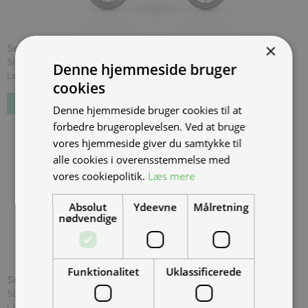
×
Seiemmezzo STR - Smoky Anthracite
(
STR010007
)
58.998,00 kr.
Inkl. moms.
Denne hjemmeside bruger
Levering 1 uge
cookies
Forudbestil
Denne hjemmeside bruger cookies til at
forbedre brugeroplevelsen. Ved at bruge
vores hjemmeside giver du samtykke til
alle cookies i overensstemmelse med
vores cookiepolitik.
Læs mere
Absolut
Ydeevne
Målretning
nødvendige
Funktionalitet
Uklassificerede
Seiemmezzo STR - Starlight White
(
STR010005
)
58.998,00 kr.
Inkl. moms.
Levering 1 uge