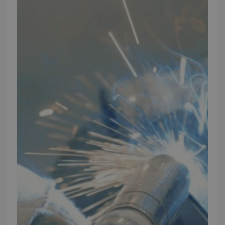
INFORMATION
TMP
Ansøg om at blive forhandler
Energiberegner
Artikler
TMP Historie
Cookie og Privatlivspolitik
Salgs- og leveringsbetingelser
Vores brands
Telefontider
Mandag - Torsdag
09:00 - 16:00
Fredag
09:00 - 15:30
Weekend
Lukket