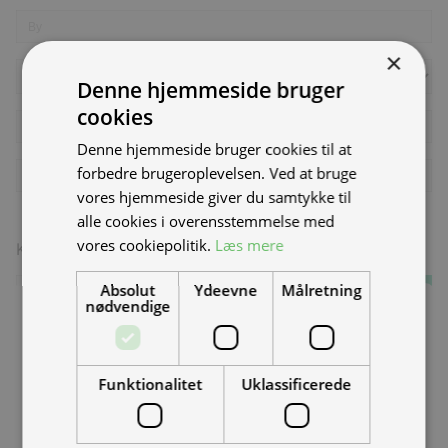
×
Denne hjemmeside bruger
cookies
Denne hjemmeside bruger cookies til at
forbedre brugeroplevelsen. Ved at bruge
vores hjemmeside giver du samtykke til
alle cookies i overensstemmelse med
vores cookiepolitik.
Læs mere
KAMPAGNEKODE
Absolut
Ydeevne
Målretning
Anvend
nødvendige
ER DU VORES NYE MAND/KVINDE PÅ
VÆRKSTEDET?
LEVERINGSMETODE
Hos TMP arbejder vi med el-scootere, motorcykler og
Funktionalitet
Uklassificerede
skræddersyede streetfood-køretøjer. Vi leverer til
GLS PAKKESHOP - KUN SMÅPAKKER OP TIL
70,00kr.
hele landet og vokser støt.
10 KG
Vi sender til den pakkeshop som ligger nærmest din