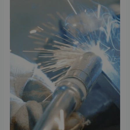
Vores brands
Telefontider
Mandag - Torsdag
09:00 - 16:00
Fredag
09:00 - 15:30
Weekend
Lukket
FØLG TMP
Facebook
Youtube
Instagram