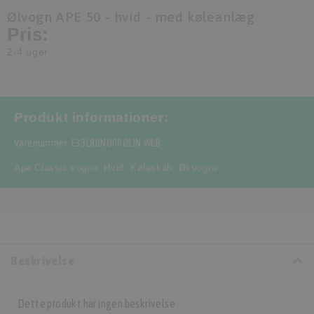
Ølvogn APE 50 - hvid - med køleanlæg
Pris:
2-4 uger
Produkt informationer:
Varenummer: E33L8BNU00ØLIN.WEB
Ape Classic vogne
,
Hvid
,
Køleskab
,
Øl vogne
Beskrivelse
Dette produkt har ingen beskrivelse