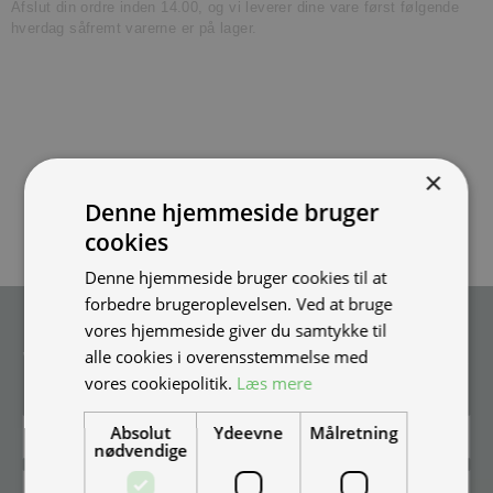
Afslut din ordre inden 14.00, og vi leverer dine vare først følgende
hverdag såfremt varerne er på lager.
×
Denne hjemmeside bruger
cookies
Denne hjemmeside bruger cookies til at
forbedre brugeroplevelsen. Ved at bruge
Tilmeld nyhedsmail
vores hjemmeside giver du samtykke til
alle cookies i overensstemmelse med
Vær blandt de første til at modtage info om nye produkter, tilbud,
vores cookiepolitik.
Læs mere
events og udstillinger.
Absolut
Ydeevne
Målretning
nødvendige