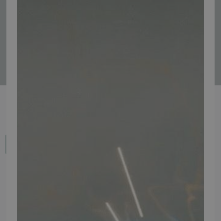
Tilmeld
Fortryd dit køb
IMPORTØR
Alle mærker og modeller på tmp.dk importeres i Danmark af:
Thomas Møller Pedersen Aps.