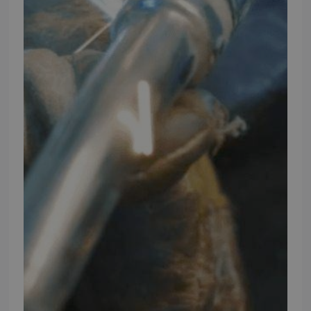
Telefontider
Mandag - Torsdag
09:00 - 16:00
Fredag
09:00 - 15:30
Weekend
Lukket
FØLG TMP
Facebook
Youtube
Instagram
TMP BRAND SHOPS