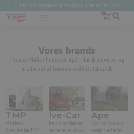
STORT OPRYDNINGS/DEMO-SALG: SPAR OP TIL 75%
Vores brands
Thomas Møller Pedersen ApS – dansk importør og
producent af førende mobilitetsbrands
TMP
Ive-Car
Ape
Med base i
Ive-Car kombinerer
Det ikoniske Ape-
Glyngøre har TMP
moderne teknologi
design har i årtier