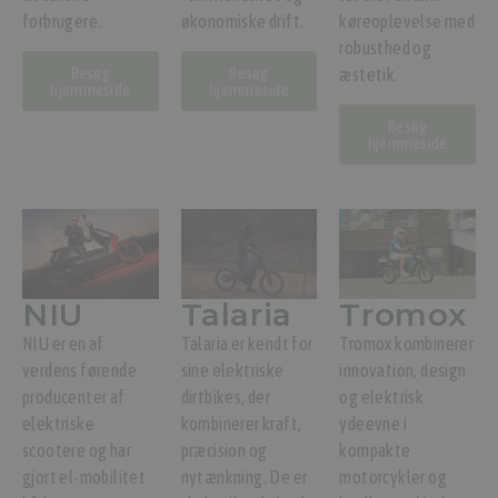
forbrugere.
økonomiske drift.
køreoplevelse med
robusthed og
Besøg
Besøg
æstetik.
hjemmeside
hjemmeside
Besøg
hjemmeside
NIU
Talaria
Tromox
NIU er en af
Talaria er kendt for
Tromox kombinerer
verdens førende
sine elektriske
innovation, design
producenter af
dirtbikes, der
og elektrisk
elektriske
kombinerer kraft,
ydeevne i
scootere og har
præcision og
kompakte
gjort el-mobilitet
nytænkning. De er
motorcykler og