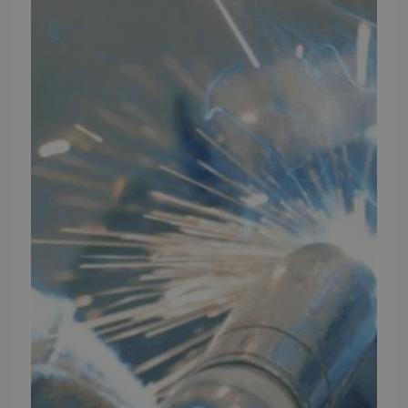
Elmevej 18, Glyngøre 7870 Roslev
info@tmp.dk
+45 97 74 07 33
CVR: 29625425
NB:
Ved henvendelse ang. dit køretøj, reparation og service
mm. skal du oplyse dit stelnummer eller registreringsnummer.
INFORMATION
TMP
Ansøg om at blive forhandler
Energiberegner
Artikler
TMP Historie
Cookie og Privatlivspolitik
Salgs- og leveringsbetingelser
Vores brands