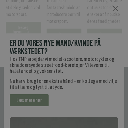
familier, der ønsker
Yotsuba en
talenter og erfarne
at dele glæden ved
fantastisk måde at
entusiaster, der
motorsport.
introducere børn til
ønsker at finpudse
motorsport.
deres færdigheder.
Besøg
hjemmeside
Besøg
Besøg
hjemmeside
hjemmeside
ER DU VORES NYE MAND/KVINDE PÅ
VÆRKSTEDET?
Hos TMP arbejder vi med el-scootere, motorcykler og
skræddersyede streetfood-køretøjer. Vi leverer til
hele landet og vokser støt.
Tilmeld nyhedsmail
Nu har vi brug for en ekstra hånd – en kollega med vilje
Vær blandt de første til at modtage info om nye produkter, tilbud,
til at lære og lyst til at yde.
events og udstillinger.
Læs mere her