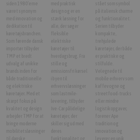
siden 1980’erne
med praktisk
stået som symbol
været synonym
design og er en
på italiensk charme
med innovation og
stærk løsning for
og funktionalitet.
dedikation til
alle, der søger
Serien tilbyder
køretøjsbranchen.
fleksible
kompakte,
Som førende dansk
elektriske
trehjulede
importør tilbyder
køretøjer til
køretøjer, der både
TMP et bredt
hverdagsbrug. Fra
er praktiske og
udvalg af unikke
stille og
stilfulde.
brands inden for
emissionsfri kørsel
Velegnede til
både traditionelle
i byen til
mobile erhverv som
og elektriske
erhvervsløsninger
kaffevogne og
køretøjer. Med et
som lastmile-
streetfood-trucks
skarpt fokus på
levering, tilbyder
eller mindre
kvalitet og design
Ive-Car pålidelige
logistikopgaver,
arbejder TMP for at
køretøjer, der
forener Ape
bringe moderne
skiller sig ud med
tradition og
mobilitetsløsninger
deres
innovation og
til danske
funktionalitet og
leverer en unik