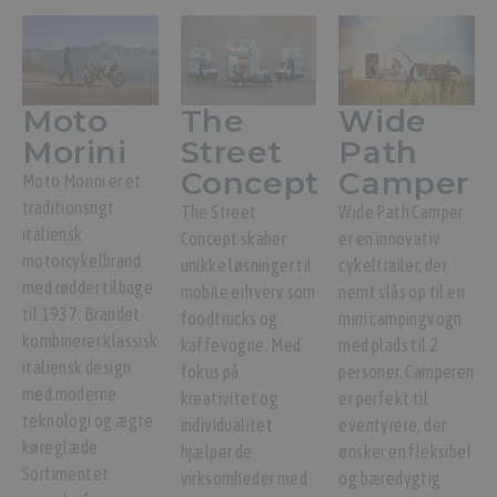
Moto
The
Wide
Morini
Street
Path
Concept
Camper
Moto Morini er et
traditionsrigt
The Street
Wide Path Camper
italiensk
Concept skaber
er en innovativ
motorcykelbrand
unikke løsninger til
cykeltrailer, der
med rødder tilbage
mobile erhverv som
nemt slås op til en
til 1937. Brandet
foodtrucks og
mini campingvogn
kombinerer klassisk
kaffevogne. Med
med plads til 2
italiensk design
fokus på
personer. Camperen
med moderne
kreativitet og
er perfekt til
teknologi og ægte
individualitet
eventyrere, der
køreglæde.
hjælper de
ønsker en fleksibel
Sortimentet
virksomheder med
og bæredygtig