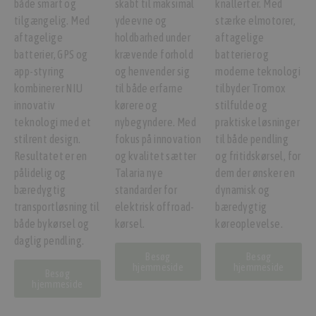
både smart og
skabt til maksimal
knallerter. Med
tilgængelig. Med
ydeevne og
stærke elmotorer,
aftagelige
holdbarhed under
aftagelige
batterier, GPS og
krævende forhold
batterier og
app-styring
og henvender sig
moderne teknologi
kombinerer NIU
til både erfarne
tilbyder Tromox
innovativ
kørere og
stilfulde og
teknologi med et
nybegyndere. Med
praktiske løsninger
stilrent design.
fokus på innovation
til både pendling
Resultatet er en
og kvalitet sætter
og fritidskørsel, for
pålidelig og
Talaria nye
dem der ønsker en
bæredygtig
standarder for
dynamisk og
transportløsning til
elektrisk offroad-
bæredygtig
både bykørsel og
kørsel.
køreoplevelse.
daglig pendling.
Besøg
Besøg
hjemmeside
hjemmeside
Besøg
hjemmeside