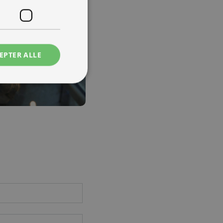
EPTER ALLE
 produktlinjer, kan du