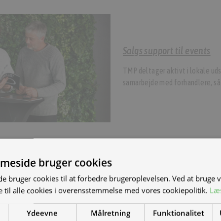
Salgs support til events
TMP deltager aktivt i lokale uds
samarbejde med forhandlere, så
meside bruger cookies
S NYE MAND/KVINDE
ditering via PBS
 bruger cookies til at forbedre brugeroplevelsen. Ved at bruge
 til alle cookies i overensstemmelse med vores cookiepolitik.
Læ
DET?
iver oprettet til betaling via
Ydeevne
Målretning
Funktionalitet
el-scootere, motorcykler og