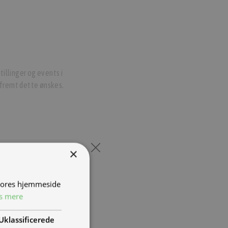
tillinger og events i
fremt dette ønskes.
×
 vores hjemmeside
s mere
Uklassificerede