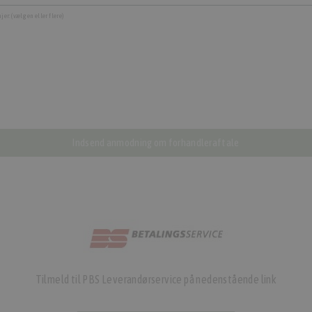
er: (vælg en eller flere)
Indsend anmodning om forhandleraftale
Tilmeld til PBS Leverandørservice på nedenstående link