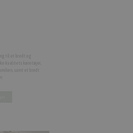
g til et bredt og
ke kvalitets køretøjer,
 familien, samt et bredt
r.
njer