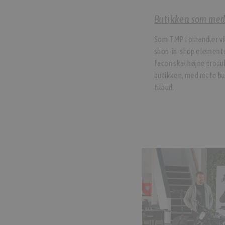
Butikken som me
Som TMP forhandler vi
shop-in-shop elemente
facon skal højne produ
butikken, med rette b
tilbud.