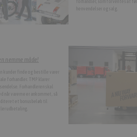
forhandler, som forventes at fø
henvendelser og salg.
 den nemme måde!
 kunder finde og bestille varer
kale forhandler. TMP klarer
rsendelse. Forhandleren skal
ed når varerne er ankommet, så
editeret et bonusbeløb til
ler udbetaling.