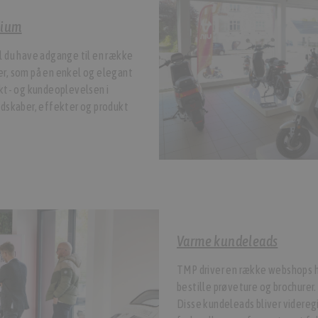
dium
l du have adgange til en række
r, som på en enkel og elegant
kt- og kundeoplevelsen i
udskaber, effekter og produkt
Varme kundeleads
TMP driver en række webshops h
bestille prøveture og brochurer.
Disse kundeleads bliver videregi