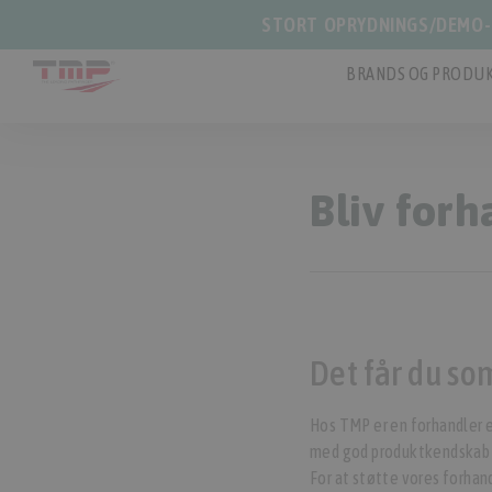
STORT OPRYDNINGS/DEMO-S
BRANDS OG PRODUK
Bliv forh
Det får du so
Hos TMP er en forhandler e
med god produktkendskab og
For at støtte vores forhand