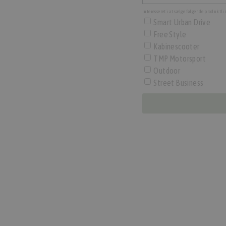
Interesseret i at sælge følgende produktlinj
Smart Urban Drive
Free Style
Kabinescooter
TMP Motorsport
Outdoor
Street Business