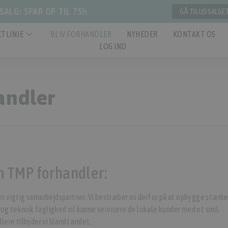
ALG: SPAR OP TIL 75%
GÅ TIL UDSALGE
TLINJE
BLIV FORHANDLER
NYHEDER
KONTAKT OS
LOG IND
andler
m TMP forhandler:
n vigtig samarbejdspartner. Vi bestræber os derfor på at opbygge stærk
 teknisk faglighed vil kunne servicere de lokale kunder med et smil.
lere tilbyder vi blandt andet,