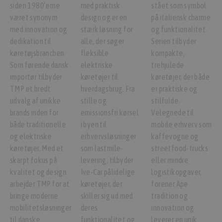
siden 1980’erne
med praktisk
stået som symbol
været synonym
design og er en
på italiensk charme
med innovation og
stærk løsning for
og funktionalitet.
dedikation til
alle, der søger
Serien tilbyder
køretøjsbranchen.
fleksible
kompakte,
Som førende dansk
elektriske
trehjulede
importør tilbyder
køretøjer til
køretøjer, der både
TMP et bredt
hverdagsbrug. Fra
er praktiske og
udvalg af unikke
stille og
stilfulde.
brands inden for
emissionsfri kørsel
Velegnede til
både traditionelle
i byen til
mobile erhverv som
og elektriske
erhvervsløsninger
kaffevogne og
køretøjer. Med et
som lastmile-
streetfood-trucks
skarpt fokus på
levering, tilbyder
eller mindre
kvalitet og design
Ive-Car pålidelige
logistikopgaver,
arbejder TMP for at
køretøjer, der
forener Ape
bringe moderne
skiller sig ud med
tradition og
mobilitetsløsninger
deres
innovation og
til danske
funktionalitet og
leverer en unik