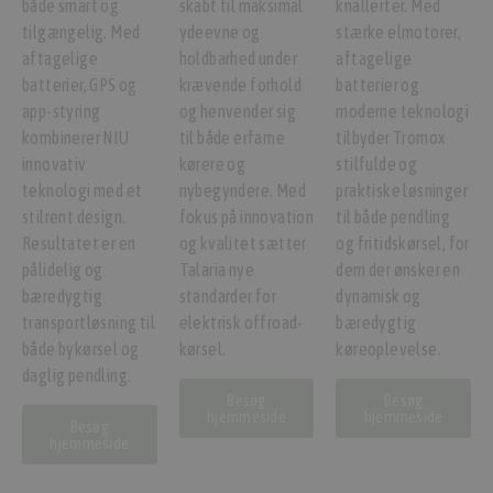
både smart og
skabt til maksimal
knallerter. Med
tilgængelig. Med
ydeevne og
stærke elmotorer,
aftagelige
holdbarhed under
aftagelige
batterier, GPS og
krævende forhold
batterier og
app-styring
og henvender sig
moderne teknologi
kombinerer NIU
til både erfarne
tilbyder Tromox
innovativ
kørere og
stilfulde og
teknologi med et
nybegyndere. Med
praktiske løsninger
stilrent design.
fokus på innovation
til både pendling
Resultatet er en
og kvalitet sætter
og fritidskørsel, for
pålidelig og
Talaria nye
dem der ønsker en
bæredygtig
standarder for
dynamisk og
transportløsning til
elektrisk offroad-
bæredygtig
både bykørsel og
kørsel.
køreoplevelse.
daglig pendling.
Besøg
Besøg
hjemmeside
hjemmeside
Besøg
hjemmeside