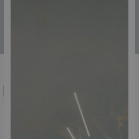
Tilmeld
Fortryd dit køb
IMPORTØR
Alle mærker og modeller på tmp.dk importeres i Danmark af:
Thomas Møller Pedersen Aps.