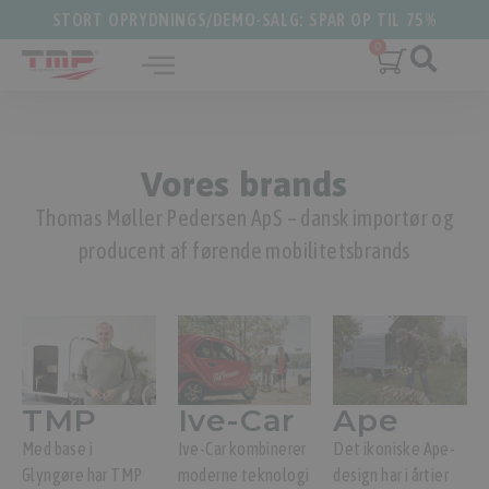
STORT OPRYDNINGS/DEMO-SALG: SPAR OP TIL 75%
Vores brands
Thomas Møller Pedersen ApS – dansk importør og
producent af førende mobilitetsbrands
TMP
Ive-Car
Ape
Med base i
Ive-Car kombinerer
Det ikoniske Ape-
Glyngøre har TMP
moderne teknologi
design har i årtier