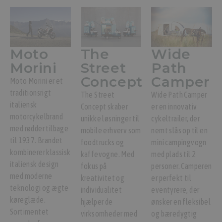
Moto
The
Wide
Morini
Street
Path
Concept
Camper
Moto Morini er et
traditionsrigt
The Street
Wide Path Camper
italiensk
Concept skaber
er en innovativ
motorcykelbrand
unikke løsninger til
cykeltrailer, der
med rødder tilbage
mobile erhverv som
nemt slås op til en
til 1937. Brandet
foodtrucks og
mini campingvogn
kombinerer klassisk
kaffevogne. Med
med plads til 2
italiensk design
fokus på
personer. Camperen
med moderne
kreativitet og
er perfekt til
teknologi og ægte
individualitet
eventyrere, der
køreglæde.
hjælper de
ønsker en fleksibel
Sortimentet
virksomheder med
og bæredygtig