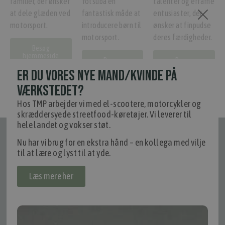
familier, der ønsker
Yotsuba en
talenter og erfarne
at dele glæden ved
fantastisk måde at
entusiaster, der
motorsport.
introducere børn til
ønsker at finpudse
motorsport.
deres færdigheder.
Besøg
hjemmeside
Besøg
Besøg
hjemmeside
hjemmeside
ER DU VORES NYE MAND/KVINDE PÅ
VÆRKSTEDET?
Hos TMP arbejder vi med el-scootere, motorcykler og
skræddersyede streetfood-køretøjer. Vi leverer til
hele landet og vokser støt.
Tilmeld nyhedsmail
Nu har vi brug for en ekstra hånd – en kollega med vilje
Vær blandt de første til at modtage info om nye produkter, tilbud,
til at lære og lyst til at yde.
events og udstillinger.
Læs mere her