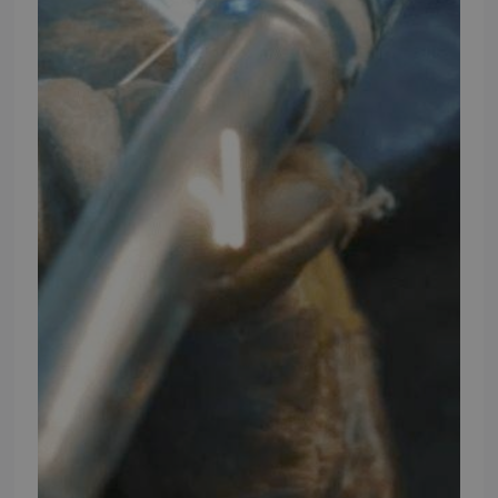
Telefontider
Mandag - Torsdag
09:00 - 16:00
Fredag
09:00 - 15:30
Weekend
Lukket
FØLG TMP
Facebook
Youtube
Instagram
TMP BRAND SHOPS