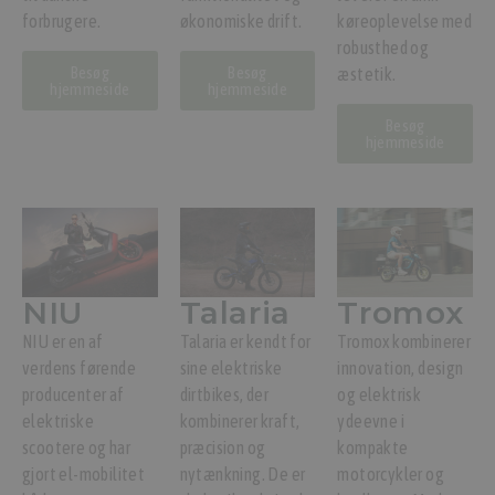
forbrugere.
økonomiske drift.
køreoplevelse med
robusthed og
Besøg
Besøg
æstetik.
hjemmeside
hjemmeside
Besøg
hjemmeside
NIU
Talaria
Tromox
NIU er en af
Talaria er kendt for
Tromox kombinerer
verdens førende
sine elektriske
innovation, design
producenter af
dirtbikes, der
og elektrisk
elektriske
kombinerer kraft,
ydeevne i
scootere og har
præcision og
kompakte
gjort el-mobilitet
nytænkning. De er
motorcykler og