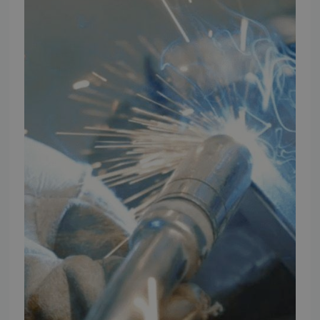
Vores brands
Telefontider
Mandag - Torsdag
09:00 - 16:00
Fredag
09:00 - 15:30
Weekend
Lukket
FØLG TMP
Facebook
Youtube
Instagram