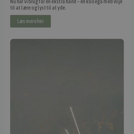
Nu har vi brug for en ekstra hånd – en kollega med vilje
til at lære og lyst til at yde.
Thomas Møller Pedersen Aps.
Elmevej 18, Glyngøre 7870 Roslev
Læs mere her
info@tmp.dk
+45 97 74 07 33
CVR: 29625425
NB:
Ved henvendelse ang. dit køretøj, reparation og service
mm. skal du oplyse dit stelnummer eller registreringsnummer.
INFORMATION
TMP
Ansøg om at blive forhandler
Energiberegner
Artikler
TMP Historie
Cookie og Privatlivspolitik
Salgs- og leveringsbetingelser