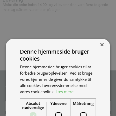
Afslut din ordre inden 14.00, og vi leverer dine vare først følgende
hverdag såfremt varerne er på lager.
×
Denne hjemmeside bruger
cookies
Denne hjemmeside bruger cookies til at
forbedre brugeroplevelsen. Ved at bruge
vores hjemmeside giver du samtykke til
Tilmeld nyhedsmail
alle cookies i overensstemmelse med
Vær blandt de første til at modtage info om nye produkter, tilbud,
vores cookiepolitik.
Læs mere
events og udstillinger.
Absolut
Ydeevne
Målretning
nødvendige