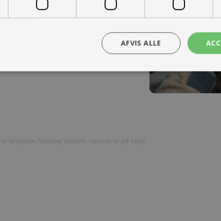
ra hånd – en kollega med vilje til at
Kontakt os
AFVIS ALLE
ACC
t venligst kundeservice.
ørst følgende hverdag såfremt varerne er på lager.