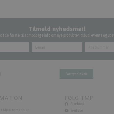
Tilmeld nyhedsmail
dt de første til at modtage info om nye produkter, tilbud, events og udst
Fortryd dit køb
RMATION
FØLG TMP
Facebook
t blive forhandler
Youtube