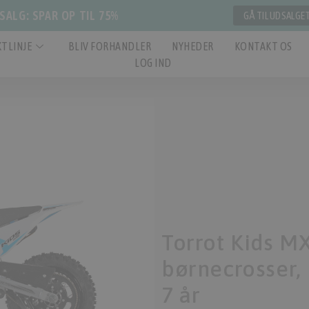
ALG: SPAR OP TIL 75%
GÅ TIL UDSALGE
TLINJE
BLIV FORHANDLER
NYHEDER
KONTAKT OS
LOG IND
Torrot Kids MX
børnecrosser, P
7 år