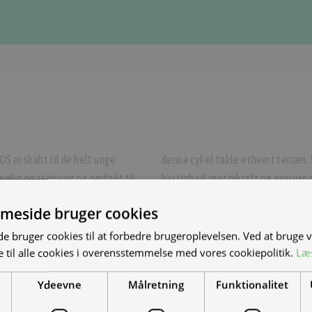
t
S er skabt til de helt unge
ol-appen kan du bl.a. styre
venlig og støjsvag og perfekt til
ke børnecrosser er således den
teri og avanceret affjedring kan
ideelle måde at udforske verden af
meside bruger cookies
S NYE MAND/KVINDE
 bruger cookies til at forbedre brugeroplevelsen. Ved at bruge
 til alle cookies i overensstemmelse med vores cookiepolitik.
Læ
DET?
Ydeevne
Målretning
Funktionalitet
el-scootere, motorcykler og
-køretøjer. Vi leverer til hele landet