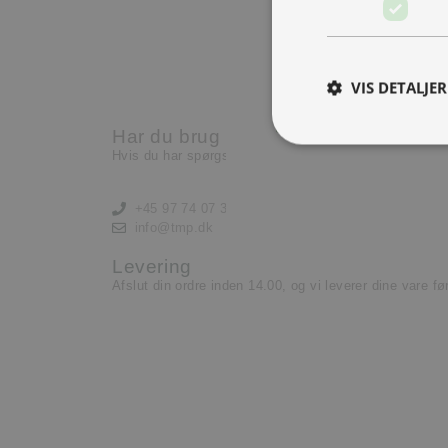
og vokser støt.
Nu har vi brug for en ekst
lære og lyst til at yde.
VIS DETALJER
Læs mere her
Har du brug for hjælp?
Hvis du har spørgsmål eller har brug for hjælp, kontak
+45 97 74 07 33
info@tmp.dk
Levering
Afslut din ordre inden 14.00, og vi leverer dine vare f