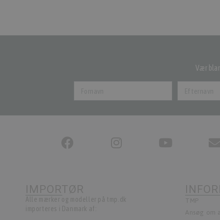
Vær blan
IMPORTØR
INFO
Alle mærker og modeller på tmp.dk
TMP
importeres i Danmark af:
Ansøg om a