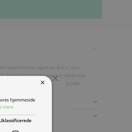
×
 off-road eventyr på en sikker og tryg måde.
 vores hjemmeside
s mere
Uklassificerede