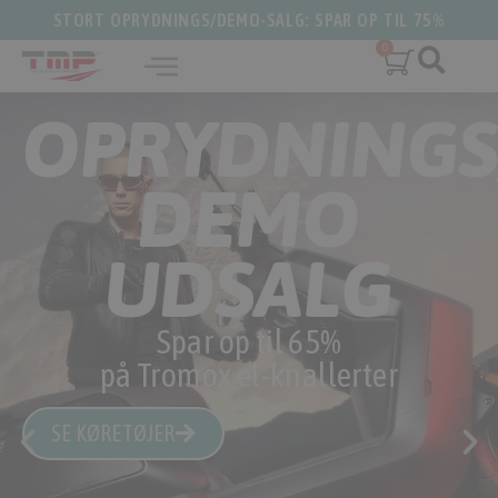
STORT OPRYDNINGS/DEMO-SALG: SPAR OP TIL 75%
/
OPRYDNINGS
DEMO
UDSALG
Spar op til 65%
på Tromox el-knallerter
SE KØRETØJER