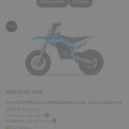
Motorcykler
Til børn
TILBUD
SPAR
10.000,00 KR.
Torrot Kids MX One, Elektrisk børnecrosser, Passer til børn fra
3 til 7 år
(
TOTT-E1022-E
)
15.000,00 kr.
Inkl. moms.
25.000,00 kr.
Vejl. inkl. moms.
1 på lager