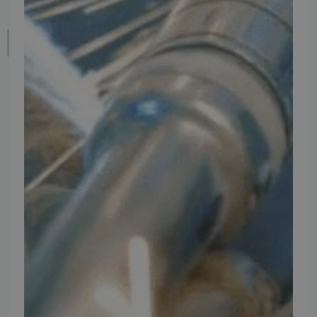
Fortryd dit køb
IMPORTØR
Alle mærker og modeller på tmp.dk importeres i Danmark af:
Thomas Møller Pedersen Aps.
Elmevej 18, Glyngøre 7870 Roslev
info@tmp.dk
+45 97 74 07 33
CVR: 29625425
NB:
Ved henvendelse ang. dit køretøj, reparation og service
mm. skal du oplyse dit stelnummer eller registreringsnummer.