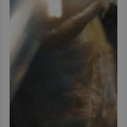
INFORMATION
TMP
Ansøg om at blive forhandler
Energiberegner
Artikler
TMP Historie
Cookie og Privatlivspolitik
Salgs- og leveringsbetingelser
Vores brands
Telefontider
Mandag - Torsdag
09:00 - 16:00
Fredag
09:00 - 15:30
Weekend
Lukket
FØLG TMP
Facebook
Youtube