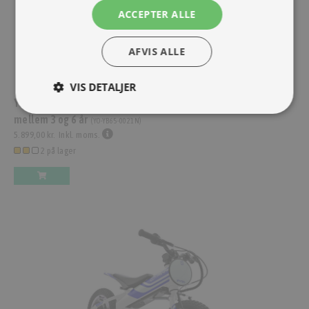
ACCEPTER ALLE
AFVIS ALLE
VIS DETALJER
Yotsuba MEOW 12" Black w Red/Blue Decal, Passer til børn
mellem 3 og 6 år
(
YO-YB65-0021N
)
5.899,00 kr.
Inkl. moms.
2 på lager