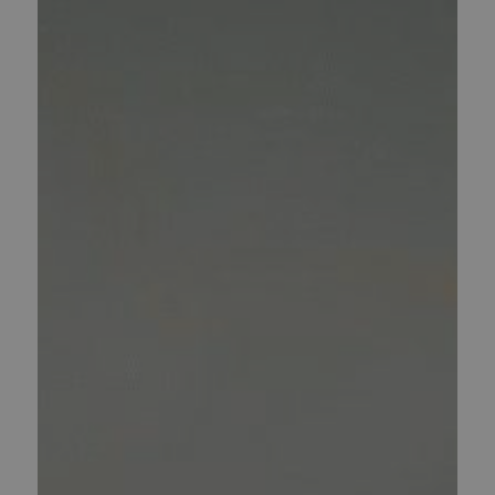
SPAR
20.000,00 KR.
Thundervolt NK-E 72V40Ah - Rød
(
THU-NK-E-2022-RED-2
)
35.000,00 kr.
Inkl. moms.
55.000,00 kr.
Vejl. inkl. moms.
1 på lager
TILBUD