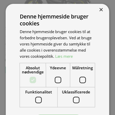
×
Denne hjemmeside bruger
cookies
SPAR
10.000,00 KR.
Denne hjemmeside bruger cookies til at
Tromox MINO Premium 31 Youth Blue, 30 km/t., Blå
forbedre brugeroplevelsen. Ved at bruge
(
TROM-MINO-
vores hjemmeside giver du samtykke til
6031-YB-30
)
19.000,00 kr.
Inkl. moms.
alle cookies i overensstemmelse med
29.000,00 kr.
Vejl. inkl. moms.
vores cookiepolitik.
Læs mere
3+ på lager
Absolut
Ydeevne
Målretning
nødvendige
Funktionalitet
Uklassificerede