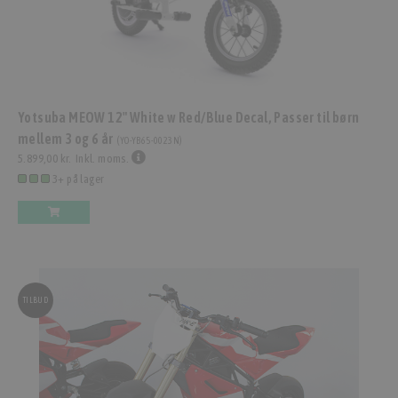
Yotsuba MEOW 12" White w Red/Blue Decal, Passer til børn
mellem 3 og 6 år
(
YO-YB65-0023N
)
5.899,00 kr.
Inkl. moms.
3+ på lager
TILBUD