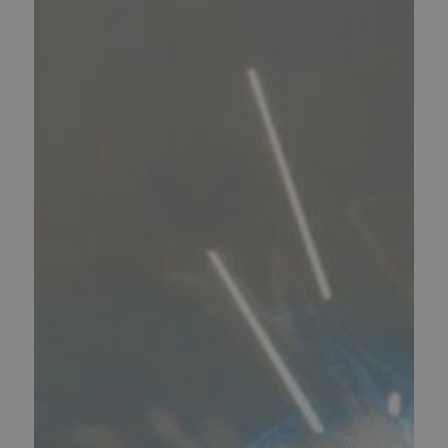
SPAR
20.000,00 KR.
Thundervolt NK-E 72V40Ah - Sort
(
THU-NK-E-2022-BLK-1
)
35.000,00 kr.
Inkl. moms.
55.000,00 kr.
Vejl. inkl. moms.
1 på lager
1
2
Se alle