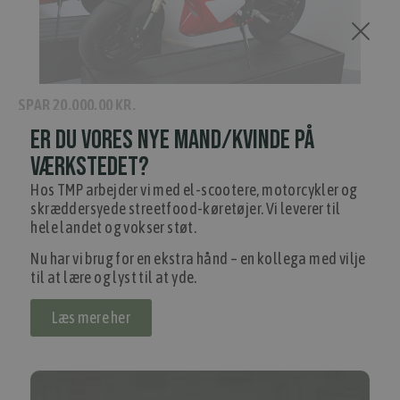
SPAR
20.000,00 KR.
ER DU VORES NYE MAND/KVINDE PÅ
Thundervolt NK-E 72V40Ah - Rød
(
THU-NK-E-2022-RED-1
)
35.000,00 kr.
Inkl. moms.
VÆRKSTEDET?
55.000,00 kr.
Vejl. inkl. moms.
Hos TMP arbejder vi med el-scootere, motorcykler og
1 på lager
skræddersyede streetfood-køretøjer. Vi leverer til
hele landet og vokser støt.
Nu har vi brug for en ekstra hånd – en kollega med vilje
til at lære og lyst til at yde.
Læs mere her
TILBUD