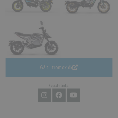
Gå til tromox.dk
Sociale links: