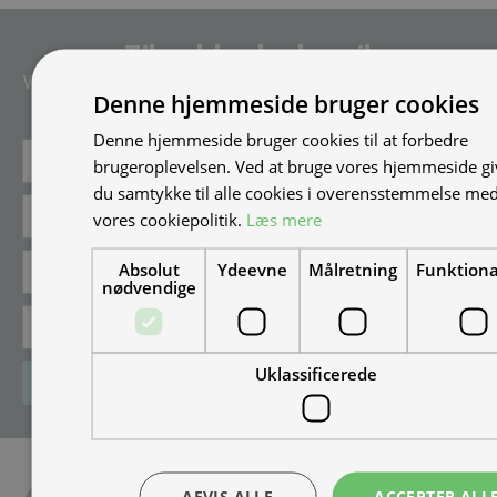
Tilmeld nyhedsmail
Vær blandt de første til at modtage info om nye produkter, tilbud,
Denne hjemmeside bruger cookies
events og udstillinger.
Denne hjemmeside bruger cookies til at forbedre
brugeroplevelsen. Ved at bruge vores hjemmeside gi
du samtykke til alle cookies i overensstemmelse me
vores cookiepolitik.
Læs mere
Absolut
Ydeevne
Målretning
Funktiona
nødvendige
Uklassificerede
Tilmeld
AFVIS ALLE
ACCEPTER ALL