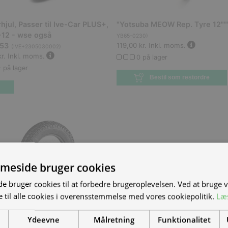
hjul, Passer til Ive-Car PLUS+,
"Yotsuba MEOW Rep. Tyre 12""
-12 - wse også
YB65-0230
)
53
119,00 kr.
Inkl. moms.
(
IVE+2305030002
)
r.
Inkl. moms.
0 på lager
 på lager
Bestil som restordre
meside bruger cookies
S NYE MAND/KVINDE
 bruger cookies til at forbedre brugeroplevelsen. Ved at bruge
 til alle cookies i overensstemmelse med vores cookiepolitik.
Læ
DET?
 50 - vinterdæk u.
Ydeevne
Målretning
Funktionalitet
el-scootere, motorcykler og
M62615500
)