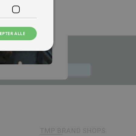
EPTER ALLE
illinger.
Tilmeld
TMP BRAND SHOPS