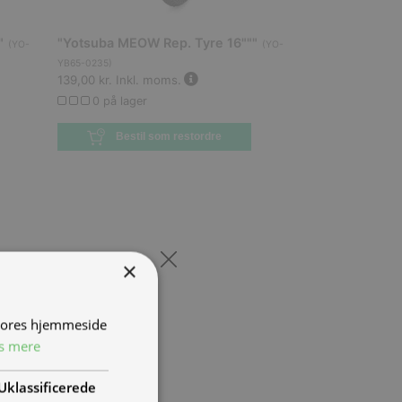
"
"Yotsuba MEOW Rep. Tyre 16"""
(
YO-
(
YO-
YB65-0235
)
139,00 kr.
Inkl. moms.
0 på lager
Bestil som restordre
×
 vores hjemmeside
s mere
Uklassificerede