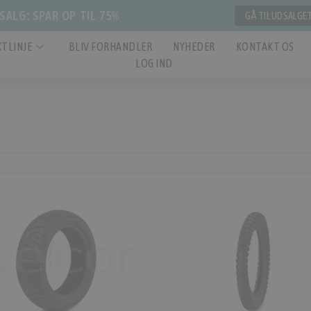
ALG: SPAR OP TIL 75%
GÅ TIL UDSALGE
TLINJE
BLIV FORHANDLER
NYHEDER
KONTAKT OS
LOG IND