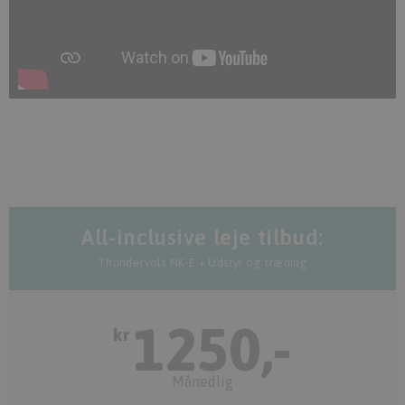
All-inclusive leje tilbud:
Thundervolt NK-E + Udstyr og træning
1250,-
kr
Månedlig