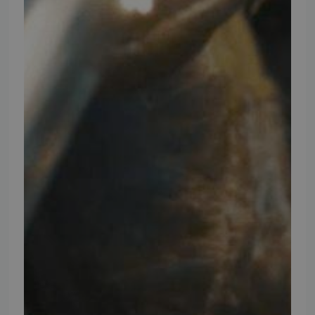
Ansøg om at blive forhandler
Energiberegner
Artikler
TMP Historie
Cookie og Privatlivspolitik
Salgs- og leveringsbetingelser
Vores brands
Telefontider
Mandag - Torsdag
09:00 - 16:00
Fredag
09:00 - 15:30
Weekend
Lukket
FØLG TMP
Facebook
Youtube
Instagram