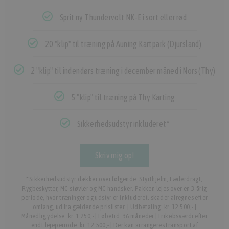
Sprit ny Thundervolt NK-E i sort eller rød
20 "klip" til træning på Auning Kartpark (Djursland)
2 "klip" til indendørs træning i december måned i Nors (Thy)
5 "klip" til træning på Thy Karting
Sikkerhedsudstyr inkluderet*
Skriv mig op!
*Sikkerhedsudstyr dækker over følgende: Styrthjelm, Læderdragt,
Rygbeskytter, MC-støvler og MC-handsker. Pakken lejes over en 3-årig
periode, hvor træninger og udstyr er inkluderet. skader afregnes efter
omfang, ud fra gældende prislister. | Udbetaling: kr. 12.500,- |
Månedlig ydelse: kr. 1.250,- | Løbetid: 36 måneder | Frikøbsværdi efter
endt lejeperiode: kr. 12.500,- | Der kan arrangeres transport af