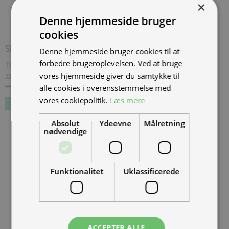
×
Denne hjemmeside bruger
cookies
SPAR
20.000,00 KR.
Denne hjemmeside bruger cookies til at
forbedre brugeroplevelsen. Ved at bruge
Thundervolt NK-E 72V40Ah - Sort
(
THU-NK-E-2022-BLK-1
)
vores hjemmeside giver du samtykke til
35.000,00 kr.
Inkl. moms.
55.000,00 kr.
Vejl. inkl. moms.
alle cookies i overensstemmelse med
vores cookiepolitik.
Læs mere
Absolut
Ydeevne
Målretning
nødvendige
Funktionalitet
Uklassificerede
ACCEPTER ALLE