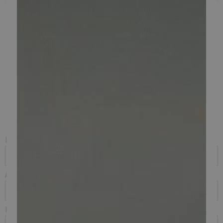
Skriv mig op til leje af
thundervolt!
Navn
Adresse
Postnr. og by