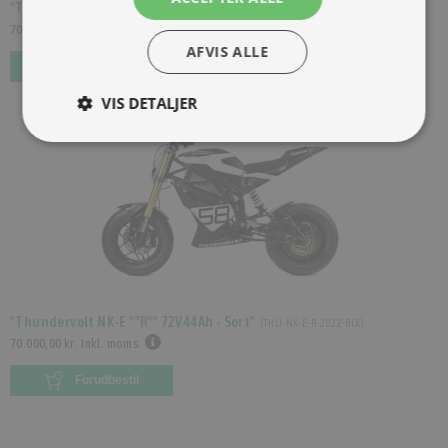
"Thundervolt NK-E ""R"" 72V44Ah - Rød"
(
THU-NK-E-R-2022-RED
)
70.000,00 kr.
Inkl. moms.
AFVIS ALLE
Forudbestil
VIS DETALJER
"Thundervolt NK-E ""R"" 72V44Ah - Sort"
(
THU-NK-E-R-2022-BLK
)
70.000,00 kr.
Inkl. moms.
Forudbestil