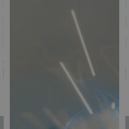
Telefon
E-mail
Jeg ønsker i stedet at høre lejepris på den kraftigere NK-E "R"
model
Send
Tilmeld nyhedsmail