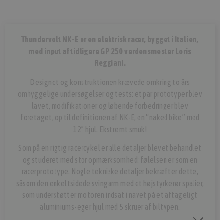
Thundervolt NK-E er en elektrisk racer, bygget i Italien,
med input af tidligere GP 250 verdensmester Loris
Reggiani.
Designet og konstruktionen krævede omkring to års
omhyggelige undersøgelser og tests: et par prototyper blev
lavet, modifikationer og løbende forbedringer blev
foretaget, op til definitionen af ​​NK-E, en “naked bike” med
12” hjul. Ekstremt smuk!
Som på en rigtig racercykel er alle detaljer blevet behandlet
og studeret med stor opmærksomhed: følelsen er som en
racerprototype. Nogle tekniske detaljer bekræfter dette,
såsom den enkeltsidede svingarm med et højstyrkerør spalier,
som understøtter motoren indsat i navet på et aftageligt
aluminiums-eger hjul med 5 skruer af biltypen.