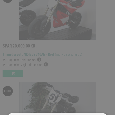
SPAR
20.000,00 KR.
Thundervolt NK-E 72V40Ah - Rød
(
THU-NK-E-2022-RED-2
)
35.000,00 kr.
Inkl. moms.
55.000,00 kr.
Vejl. inkl. moms.
TILBUD