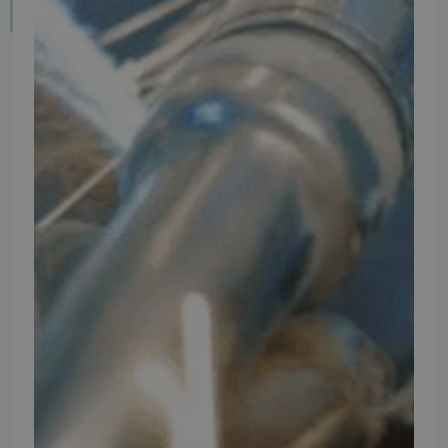
Fortryd dit køb
IMPORTØR
Alle mærker og modeller på tmp.dk importeres i Danmark af:
Thomas Møller Pedersen Aps.
Elmevej 18, Glyngøre 7870 Roslev
info@tmp.dk
+45 97 74 07 33
CVR: 29625425
NB:
Ved henvendelse ang. dit køretøj, reparation og service
mm. skal du oplyse dit stelnummer eller registreringsnummer.
INFORMATION
TMP