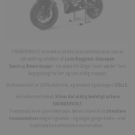
THUNDERVOLT er mærket på den nye elektrisk racer, som er
udtænkt og udviklet af
Loris Reggiani
,
Giuseppe
Sassi
og
Bruno Greppi
– tre skøre 60-årige “racer-nørder” hvis
begejstring for fart og sjov aldrig stopper:
En thundervolt er 100% elektrisk, og dermed også meget
STILLE.
Selv uden motorbrøl,
bliver det aldrig kedeligt at køre
THUNDERVOLT
.
Tværtimod: de er sjove køretøjer, der er i stand til at
stimulere
fornemmelser
meget lignende – og nogle gange bedre – end
traditionelle konkurrence motorcykler…