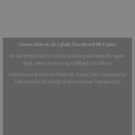
I denne video ser du 3 glade Thundervolt NK-E ejere.
De kan nemlig køre frit på deres lokale gokartbane alle ugens
dage, uden sure miner og støjklager fra naboer!
I video’en ser du først en Ohvale GP-0 med 110cc. benzin motor
stikke afsted, efterfulgt af de tre lydløse Thundervolt’s