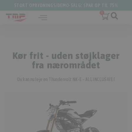
STORT OPRYDNINGS/DEMO-SALG: SPAR OP TIL 75%
Kør frit - uden støjklager
fra nærområdet
Du kan nu leje en Thundervolt NK-E – ALL INCLUSIVE.!