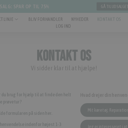
ALG: SPAR OP TIL 75%
GÅ TIL UDSALGE
TLINJE
BLIV FORHANDLER
NYHEDER
KONTAKT OS
LOG IND
Kontakt os
Vi sidder klar til at hjælpe!
r du brug for hjælp til at finde den helt
Hvad drejer din henven
oke prøvetur?
Mit køretøj: Reparatio
ylde formularen på siden her.
 henvendelse indenfor højest 1-3
Jeg er interesseret i a