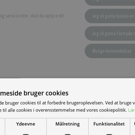
og service mm. skal du oplyse dit
Jeg vil gerne booke en
Jeg vil gerne fortryde 
Øvrige henvendelser
meside bruger cookies
(+45) 97 74 07 33
S NYE MAND/KVINDE
 bruger cookies til at forbedre brugeroplevelsen. Ved at bruge
Mandag – torsdag
09:00 – 16:0
 til alle cookies i overensstemmelse med vores cookiepolitik.
Læ
DET?
Fredag
09:00 – 15:3
Weekend
Lukke
Ydeevne
Målretning
Funktionalitet
el-scootere, motorcykler og
-køretøjer. Vi leverer til hele landet