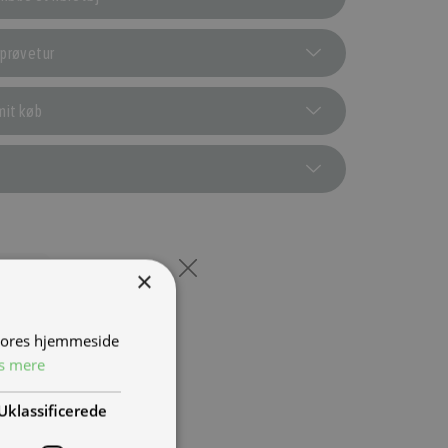
 prøvetur
mit køb
×
 vores hjemmeside
0
s mere
0
t
Uklassificerede