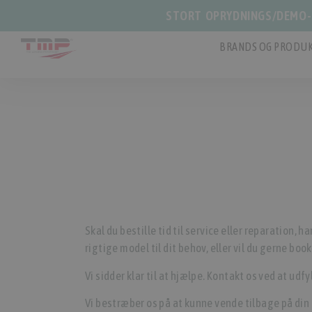
STORT OPRYDNINGS/DEMO-S
BRANDS OG PRODUK
Skal du bestille tid til service eller reparation, ha
rigtige model til dit behov, eller vil du gerne bo
Vi sidder klar til at hjælpe. Kontakt os ved at udf
Vi bestræber os på at kunne vende tilbage på din