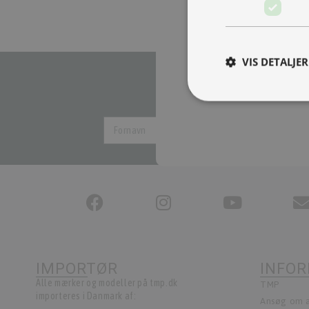
og vokser støt.
Nu har vi brug for en ekst
lære og lyst til at yde.
VIS DETALJER
Læs mere her
Vær blan
IMPORTØR
INFO
Alle mærker og modeller på tmp.dk
TMP
importeres i Danmark af:
Ansøg om a