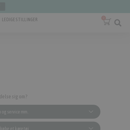
T
LEDIGE STILLINGER
delse sig om?
n og service mm.
t købe et køretøj