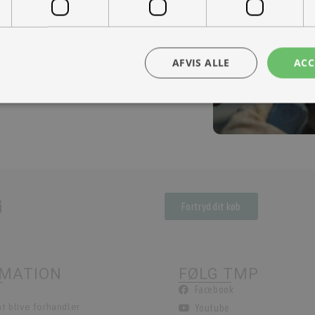
ra hånd – en kollega med vilje til at
AFVIS ALLE
ACC
Tilmeld nyhedsmail
dt de første til at modtage info om nye produkter, tilbud, events og udst
Fortryd dit køb
RMATION
FØLG TMP
Facebook
t blive forhandler
Youtube