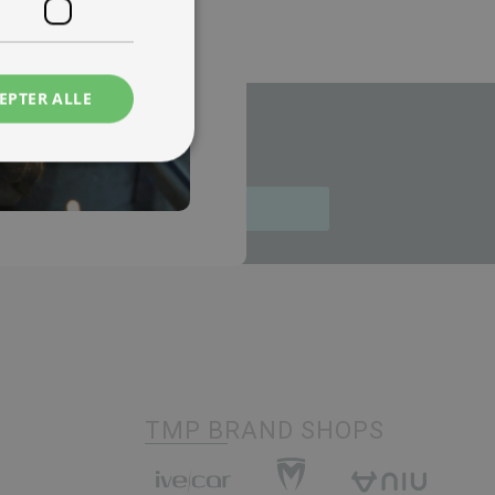
EPTER ALLE
illinger.
Tilmeld
TMP BRAND SHOPS