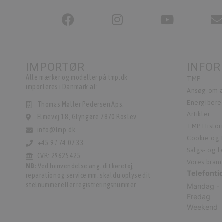
IMPORTØR
INFO
Alle mærker og modeller på tmp.dk
TMP
importeres i Danmark af:
Ansøg om a
Energiber
Thomas Møller Pedersen Aps.
Artikler
Elmevej 18, Glyngøre 7870 Roslev
TMP Histor
info@tmp.dk
Cookie og P
+45 97 74 07 33
Salgs- og 
CVR: 29625425
Vores bran
NB:
Ved henvendelse ang. dit køretøj,
Telefonti
reparation og service mm. skal du oplyse dit
stelnummer eller registreringsnummer.
Mandag - 
Fredag
Weekend