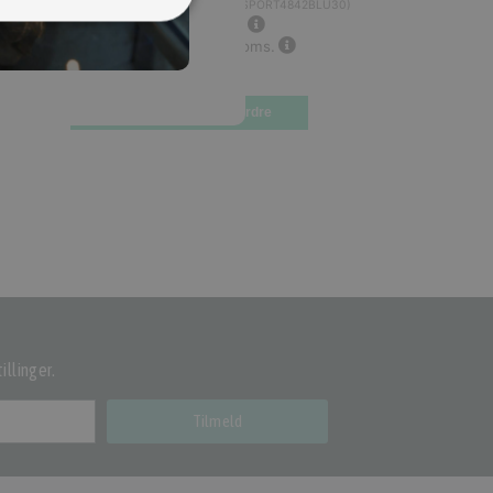
30 km/t., El scooter
(
MSPORT4842BLU30
)
16.998,00 kr.
Inkl. moms.
21.998,00 kr.
Vejl. inkl. moms.
levering 2-16 uger
Bestil som restordre
illinger.
Tilmeld