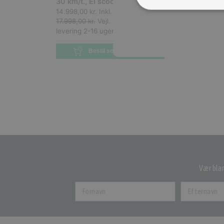
30 km/t., El scooter
(
MSPORT4831WHI30
)
levering
14.998,00 kr.
Inkl. moms.
17.998,00 kr.
Vejl. inkl. moms.
levering 2-16 uger
Bestil som restordre
Vær blan