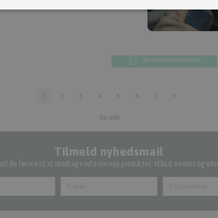
Red st, NIU 30 km/t., El
 2-16 uger
scooter
(
MSPORT4842BLK-RED30
)
16.998,00 kr.
Inkl. moms.
Bestil som restordre
21.998,00 kr.
Vejl. inkl. moms.
levering 2-16 uger
Bestil som restordre
1
2
3
4
5
6
7
Se alle
Tilmeld nyhedsmail
dt de første til at modtage info om nye produkter, tilbud, events og udst