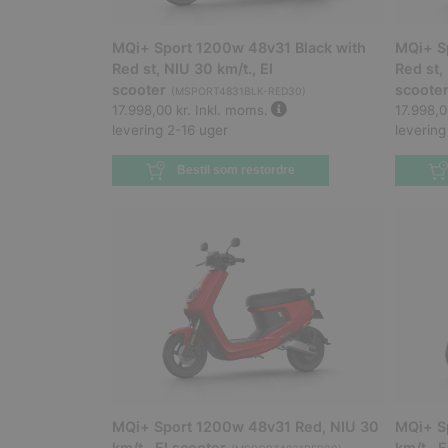
MQi+ Sport 1200w 48v31 Black with
MQi+ S
Red st, NIU 30 km/t., El
Red st,
scooter
scoote
(
MSPORT4831BLK-RED30
)
17.998,00 kr.
Inkl. moms.
17.998,0
levering 2-16 uger
levering
Bestil som restordre
MQi+ Sport 1200w 48v31 Red, NIU 30
MQi+ S
km/t., El scooter
km/t., 