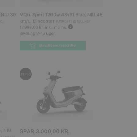
 NIU 30
MQi+ Sport 1200w 48v31 Blue, NIU 45
km/t., El scooter
30
)
(
MSPORT4831BLU45
)
17.998,00 kr.
Inkl. moms.
levering 2-16 uger
Bestil som restordre
TILBUD
, NIU
SPAR
3.000,00 KR.