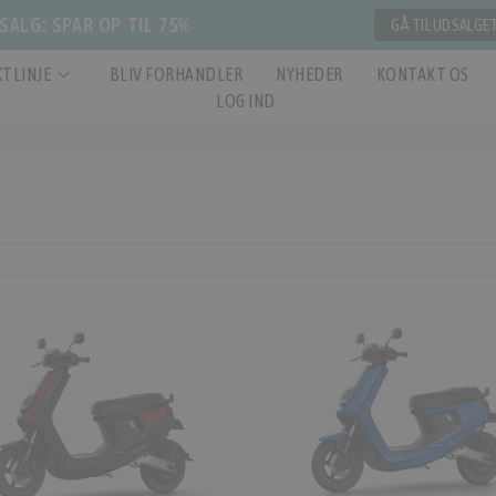
ALG: SPAR OP TIL 75%
GÅ TIL UDSALGE
TLINJE
BLIV FORHANDLER
NYHEDER
KONTAKT OS
LOG IND