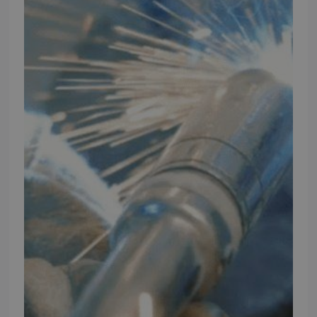
NB:
Ved henvendelse ang. dit køretøj, reparation og service
mm. skal du oplyse dit stelnummer eller registreringsnummer.
INFORMATION
TMP
Ansøg om at blive forhandler
Energiberegner
Artikler
TMP Historie
Cookie og Privatlivspolitik
Salgs- og leveringsbetingelser
Vores brands
Telefontider
Mandag - Torsdag
09:00 - 16:00
Fredag
09:00 - 15:30
Weekend
Lukket