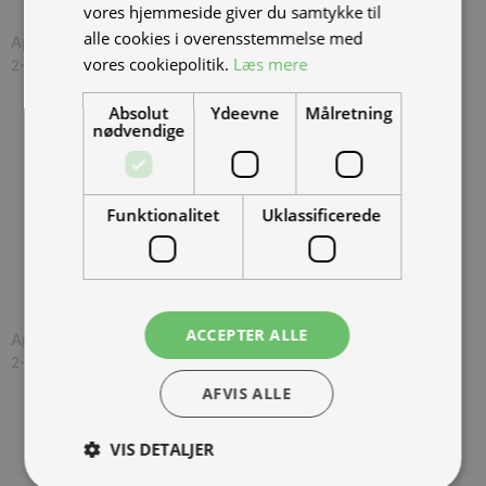
vores hjemmeside giver du samtykke til
alle cookies i overensstemmelse med
Ape 50 kaffebil med hylder
(
Apekaffemedhylder
)
vores cookiepolitik.
Læs mere
2-4 uger
Absolut
Ydeevne
Målretning
nødvendige
Funktionalitet
Uklassificerede
ACCEPTER ALLE
Ape 50 kaffebil med køler
(
Apekaffemedkøler
)
2-4 uger
AFVIS ALLE
VIS DETALJER