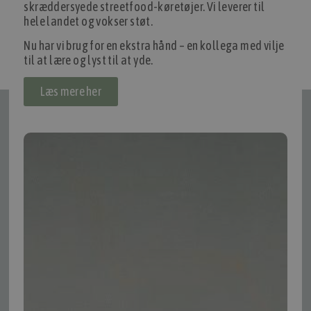
skræddersyede streetfood-køretøjer. Vi leverer til
hele landet og vokser støt.
1
2
Nu har vi brug for en ekstra hånd – en kollega med vilje
til at lære og lyst til at yde.
Se alle
Læs mere her
Tilmeld nyhedsmail
Vær blandt de første til at modtage info om nye produkter, tilbud,
events og udstillinger.