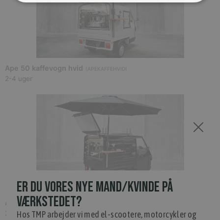
Ape 50 kaffevogn hvid
(
APEKAFFEHVID
)
2-4 uger
ER DU VORES NYE MAND/KVINDE PÅ
VÆRKSTEDET?
Ape 50 kaffevogn sort
(
APEKAFFESORT
)
Hos TMP arbejder vi med el-scootere, motorcykler og
2-4 uger