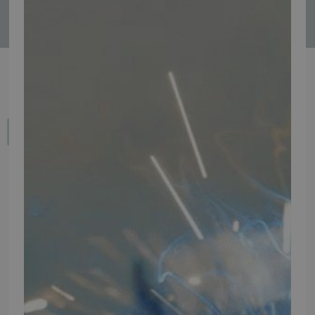
Tilmeld
Fortryd dit køb
IMPORTØR
Alle mærker og modeller på tmp.dk importeres i Danmark af:
Thomas Møller Pedersen Aps.
Elmevej 18, Glyngøre 7870 Roslev
info@tmp.dk
+45 97 74 07 33
CVR: 29625425