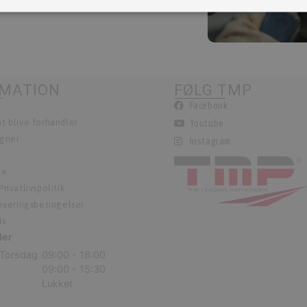
Fortryd dit køb
RMATION
FØLG TMP
Facebook
t blive forhandler
Youtube
egner
Instagram
ie
rivatlivspolitik
leveringsbetingelser
ds
der
Torsdag
09:00 - 16:00
09:00 - 15:30
Lukket