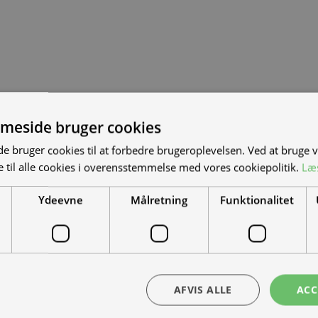
meside bruger cookies
S NYE MAND/KVINDE
 bruger cookies til at forbedre brugeroplevelsen. Ved at bruge
 til alle cookies i overensstemmelse med vores cookiepolitik.
Læ
DET?
Ydeevne
Målretning
Funktionalitet
el-scootere, motorcykler og
Tilmeld nyhedsmail
-køretøjer. Vi leverer til hele landet
dt de første til at modtage info om nye produkter, tilbud, events og udst
ra hånd – en kollega med vilje til at
AFVIS ALLE
ACC