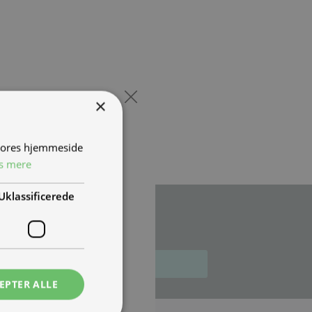
×
 vores hjemmeside
s mere
Uklassificerede
illinger.
Tilmeld
EPTER ALLE