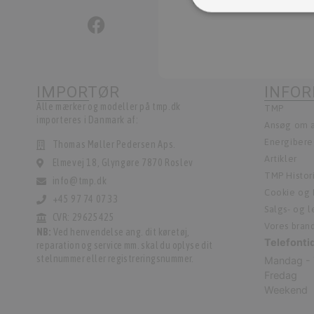
IMPORTØR
INFO
Alle mærker og modeller på tmp.dk
TMP
importeres i Danmark af:
Ansøg om a
Energiber
Thomas Møller Pedersen Aps.
Artikler
Elmevej 18, Glyngøre 7870 Roslev
TMP Histor
info@tmp.dk
Cookie og P
+45 97 74 07 33
Salgs- og 
CVR: 29625425
Vores bran
NB:
Ved henvendelse ang. dit køretøj,
Telefonti
reparation og service mm. skal du oplyse dit
stelnummer eller registreringsnummer.
Mandag - 
Fredag
Weekend