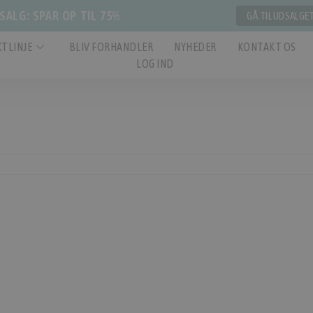
ALG: SPAR OP TIL 75%
GÅ TIL UDSALGE
TLINJE
BLIV FORHANDLER
NYHEDER
KONTAKT OS
LOG IND