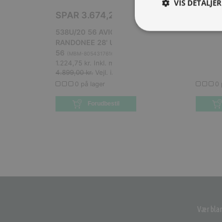
VIS DETALJER
Læs mere her
SPAR
3.674,25 KR.
SPAR
538U/20 56 AVIO A31 1897, 1897
538U/2
RANDONEE 28' U ACC 7V, 538U/20
RANDON
56
56
(
MBM-8054317616340
)
(
MBM-
1.224,75 kr.
Inkl. moms.
1.224,75
4.899,00 kr.
Vejl. inkl. moms.
4.899,00
0 på lager
0 
Forudbestil
Vær blan