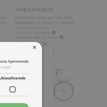
SPAR
3.674,25 KR.
1897
538U/20 52 TITAN A27 1897, 1897
U/20
RANDONEE 28' U ACC 7V, 538U/20
52
(
MBM-8054317616296
)
1.224,75 kr.
Inkl. moms.
4.899,00 kr.
Vejl. inkl. moms.
0 på lager
×
Forudbestil
 vores hjemmeside
s mere
TILBUD
Uklassificerede