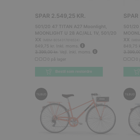
SPAR
2.549,25 KR.
SPAR
501/20 47 TITAN A27 Moonlight,
501/20
MOONLIGHT U 28 AC/ALL 1V, 501/20
MOONLI
XX
XX
(
MBM-8054317616524
)
(
MBM
849,75 kr.
Inkl. moms.
849,75 k
3.399,00 kr.
Vejl. inkl. moms.
3.399,00
0 på lager
0 
Bestil som restordre
TILBUD
TILBUD