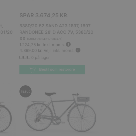
SPAR
3.674,25 KR.
t,
538D/20 52 SAND A23 1897, 1897
501/20
RANDONEE 28' D ACC 7V, 538D/20
XX
(
MBM-8054317616371
)
1.224,75 kr.
Inkl. moms.
4.899,00 kr.
Vejl. inkl. moms.
0 på lager
Bestil som restordre
TILBUD