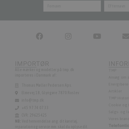
IMPORTØR
INFO
Alle mærker og modeller på tmp.dk
TMP
importeres i Danmark af:
Ansøg om a
Energiber
Thomas Møller Pedersen Aps.
Artikler
Elmevej 18, Glyngøre 7870 Roslev
TMP Histor
info@tmp.dk
Cookie og P
+45 97 74 07 33
Salgs- og 
CVR: 29625425
Vores bran
NB:
Ved henvendelse ang. dit køretøj,
Telefonti
reparation og service mm. skal du oplyse dit