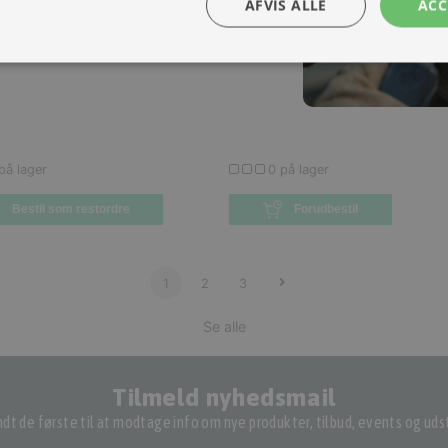
AFVIS ALLE
ACC
3.674,25 KR.
SPAR
3.674,25 KR.
0 56 BROWN A41 1897, 1897
538U/20 56 TITAN A27 1897, 1
EE 28' U ACC 7V, 538U/20
RANDONEE 28' U ACC 7V, 538
56
8054317616326
)
(
MBM-8054317616302
)
 kr.
Inkl. moms.
1.224,75 kr.
Inkl. moms.
 kr.
Vejl. inkl. moms.
4.899,00 kr.
Vejl. inkl. moms.
på lager
0 på lager
Bestil som restordre
Forudbestil
1
2
3
Se alle
Tilmeld nyhedsmail
dt de første til at modtage info om nye produkter, tilbud, events og udst