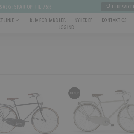
ALG: SPAR OP TIL 75%
GÅ TIL UDSALGE
TLINJE
BLIV FORHANDLER
NYHEDER
KONTAKT OS
LOG IND
TILBUD