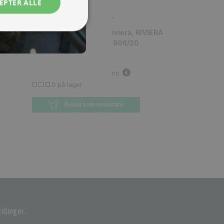
EPTER ALLE
SPAR
2.399,25 KR.
897
906/20 46 MINT A13 Riviera, RIVIERA
U/20
OLANDA D 26' ACC 1V, 906/20
XX
(
MBM-8054317616647
)
799,75 kr.
Inkl. moms.
3.199,00 kr.
Vejl. inkl. moms.
0 på lager
Bestil som restordre
illinger.