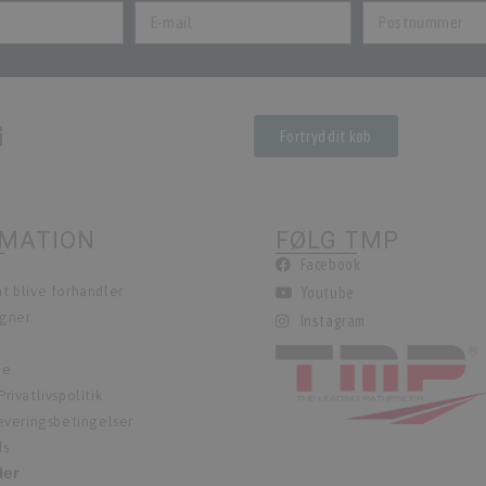
Fortryd dit køb
RMATION
FØLG TMP
Facebook
t blive forhandler
Youtube
egner
Instagram
ie
rivatlivspolitik
leveringsbetingelser
ds
der