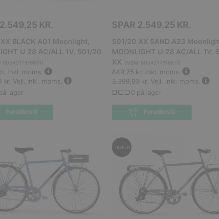
2.549,25 KR.
SPAR
2.549,25 KR.
 XX BLACK A01 Moonlight,
501/20 XX SAND A23 Moonligh
GHT U 28 AC/ALL 1V, 501/20
MOONLIGHT U 28 AC/ALL 1V, 
XX
-8054317616531
)
(
MBM-8054317616517
)
r.
Inkl. moms.
849,75 kr.
Inkl. moms.
 kr.
Vejl. inkl. moms.
3.399,00 kr.
Vejl. inkl. moms.
på lager
0 på lager
Forudbestil
Forudbestil
TILBUD