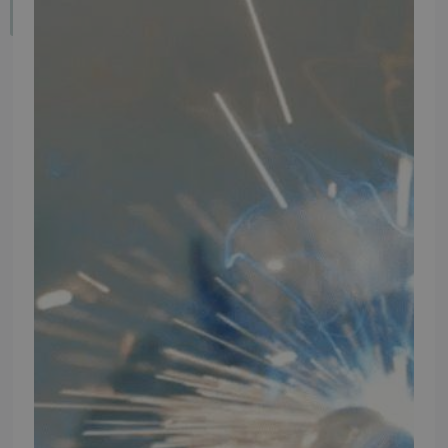
Fortryd dit køb
IMPORTØR
Alle mærker og modeller på tmp.dk importeres i Danmark af:
Thomas Møller Pedersen Aps.
Elmevej 18, Glyngøre 7870 Roslev
info@tmp.dk
+45 97 74 07 33
CVR: 29625425
NB:
Ved henvendelse ang. dit køretøj, reparation og service
mm. skal du oplyse dit stelnummer eller registreringsnummer.
INFORMATION
TMP