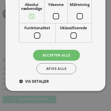
Absolut
Ydeevne
Målretning
nødvendige
TILBUD
Funktionalitet
Uklassificerede
ACCEPTER ALLE
SPAR
10.000,00 KR.
AFVIS ALLE
Tromox MINO Premium 26 Bright Purple, 30 km/t.,
Pink
(
TROM-MINO-6026-BP-30
)
17.000,00 kr.
Inkl. moms.
VIS DETALJER
27.000,00 kr.
Vejl. inkl. moms.
0 på lager
Bestil som restordre