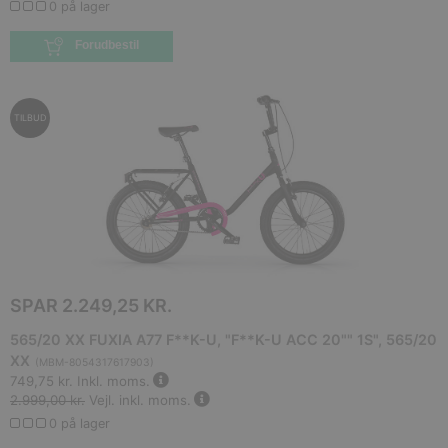
0 på lager
Forudbestil
TILBUD
SPAR
2.249,25 KR.
565/20 XX FUXIA A77 F**K-U, "F**K-U ACC 20"" 1S", 565/20
XX
(
MBM-8054317617903
)
749,75 kr.
Inkl. moms.
2.999,00 kr.
Vejl. inkl. moms.
0 på lager