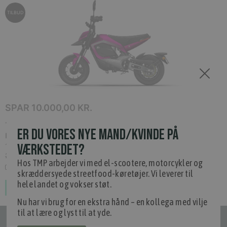
TILBUD
SPAR
10.000,00 KR.
Tromox MINO Premium 31 Bright Purple, 45 km/t.,
ER DU VORES NYE MAND/KVINDE PÅ
Pink
(
TROM-MINO-6031-BP-45
)
VÆRKSTEDET?
19.000,00 kr.
Inkl. moms.
29.000,00 kr.
Vejl. inkl. moms.
Hos TMP arbejder vi med el-scootere, motorcykler og
0 på lager
skræddersyede streetfood-køretøjer. Vi leverer til
hele landet og vokser støt.
Bestil som restordre
Nu har vi brug for en ekstra hånd – en kollega med vilje
til at lære og lyst til at yde.
Tilmeld nyhedsmail