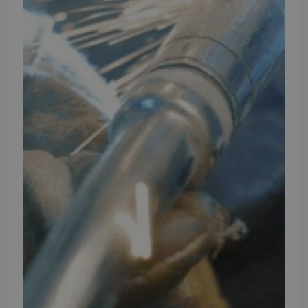
Ansøg om at blive forhandler
Energiberegner
Artikler
TMP Historie
Cookie og Privatlivspolitik
Salgs- og leveringsbetingelser
Vores brands
Telefontider
Mandag - Torsdag
09:00 - 16:00
Fredag
09:00 - 15:30
Weekend
Lukket
FØLG TMP
Facebook
Youtube
Instagram