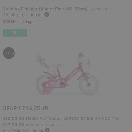
Yotsuba Finisher Helmet Pink (48-53cm)
(
YO-YB16-1009
)
319,00 kr.
Inkl. moms.
3+ på lager
TILBUD
SPAR
1.724,25 KR.
312/20 XX FUXIA A77 Candy, CANDY 12' BIMBA ACC 1 V,
312/20 XX
(
MBM-8054317614179
)
574,75 kr.
Inkl. moms.