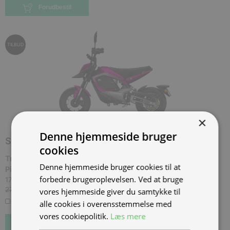
Forudbestil
TILBUD
×
Denne hjemmeside bruger
SPAR
10.000,00 KR.
cookies
Tromox MINO Premium 26 Bright Purple, 45 km/t.,
Denne hjemmeside bruger cookies til at
Pink
(
TROM-MINO-6026-BP-45
)
forbedre brugeroplevelsen. Ved at bruge
17.000,00 kr.
Inkl. moms.
27.000,00 kr.
Vejl. inkl. moms.
vores hjemmeside giver du samtykke til
0 på lager
alle cookies i overensstemmelse med
vores cookiepolitik.
Læs mere
Bestil som restordre