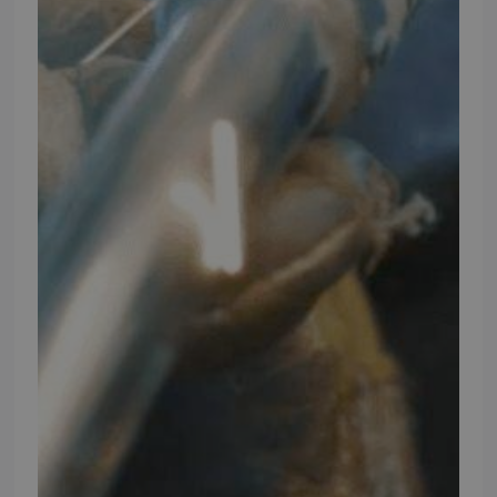
TMP
Ansøg om at blive forhandler
Energiberegner
Artikler
TMP Historie
Cookie og Privatlivspolitik
Salgs- og leveringsbetingelser
Vores brands
Telefontider
Mandag - Torsdag
09:00 - 16:00
Fredag
09:00 - 15:30
Weekend
Lukket
FØLG TMP
Facebook
Youtube