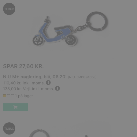
TILBUD
SPAR
27,60 KR.
NIU M+ nøglering, blå, 06.20'
(
NIU-5MPG9405J
)
110,40 kr.
Inkl. moms.
138,00 kr.
Vejl. inkl. moms.
1 på lager
TILBUD