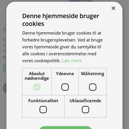
×
Denne hjemmeside bruger
cookies
SPAR
7,60 KR.
Denne hjemmeside bruger cookies til at
forbedre brugeroplevelsen. Ved at bruge
NIU POWER nøglering, blå, 06.20'
(
NIU-511GS205J
)
30,40 kr.
Inkl. moms.
vores hjemmeside giver du samtykke til
38,00 kr.
Vejl. inkl. moms.
alle cookies i overensstemmelse med
3+ på lager
vores cookiepolitik.
Læs mere
Absolut
Ydeevne
Målretning
nødvendige
TILBUD
Funktionalitet
Uklassificerede