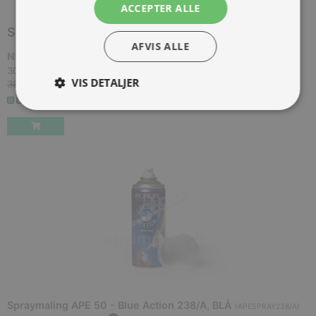
ACCEPTER ALLE
SPAR
7,60 KR.
AFVIS ALLE
NIU RIDING nøglering, blå, 06.20'
(
NIU-511GT205J
)
30,40 kr.
Inkl. moms.
VIS DETALJER
38,00 kr.
Vejl. inkl. moms.
3+ på lager
Spraymaling APE 50 - Blue Action 238/A, BLÅ
(
APESPRAY238/A
)