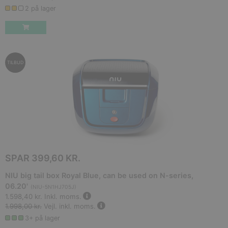
2 på lager
TILBUD
SPAR
399,60 KR.
NIU big tail box Royal Blue, can be used on N-series,
06.20'
(
NIU-5N1HJ705J
)
1.598,40 kr.
Inkl. moms.
1.998,00 kr.
Vejl. inkl. moms.
3+ på lager