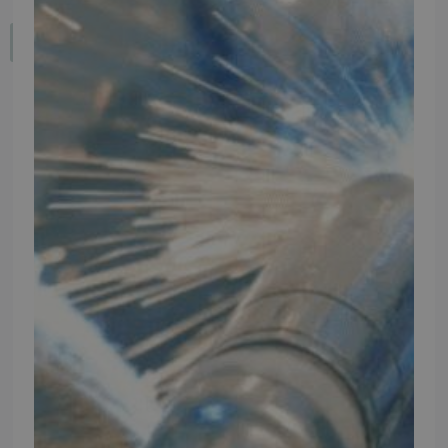
Fortryd dit køb
IMPORTØR
Alle mærker og modeller på tmp.dk importeres i Danmark af:
Thomas Møller Pedersen Aps.
Elmevej 18, Glyngøre 7870 Roslev
info@tmp.dk
+45 97 74 07 33
CVR: 29625425
NB:
Ved henvendelse ang. dit køretøj, reparation og service
mm. skal du oplyse dit stelnummer eller registreringsnummer.
INFORMATION