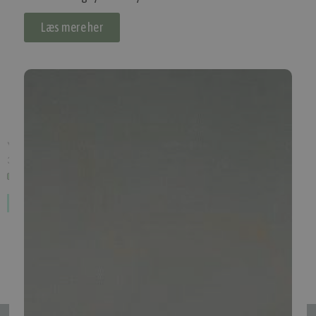
Læs mere her
Yotsuba Finisher Helmet Blue (48-53cm)
(
YO-YB16-1007
)
319,00 kr.
Inkl. moms.
3+ på lager
1
2
3
4
5
...
8
Se alle