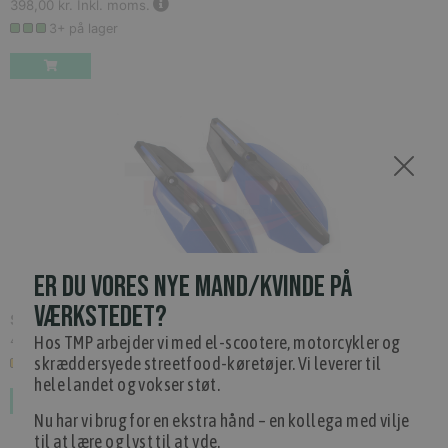
398,00 kr.
Inkl. moms.
3+ på lager
ER DU VORES NYE MAND/KVINDE PÅ
VÆRKSTEDET?
Sur-Ron Light Bee Håndbeskyttere, Blå
(
S-RSS-HG-BLUE
)
Hos TMP arbejder vi med el-scootere, motorcykler og
450,00 kr.
Inkl. moms.
skræddersyede streetfood-køretøjer. Vi leverer til
1 på lager
hele landet og vokser støt.
Nu har vi brug for en ekstra hånd – en kollega med vilje
til at lære og lyst til at yde.