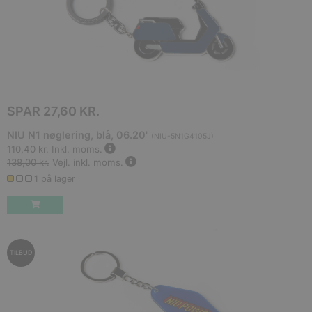
SPAR
27,60 KR.
NIU N1 nøglering, blå, 06.20'
(
NIU-5N1G4105J
)
110,40 kr.
Inkl. moms.
138,00 kr.
Vejl. inkl. moms.
1 på lager
TILBUD