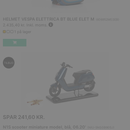
HELMET VESPA ELETTRICA BT BLUE ELET M
(
606952M03EB
)
2.435,40 kr.
Inkl. moms.
1 på lager
TILBUD
SPAR
241,60 KR.
N1S scooter miniature model, blå, 06.20'
(
NIU-5NSGB905J
)