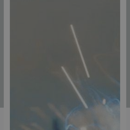
Tilmeld nyhedsmail
Vær blandt de første til at modtage info om nye produkter, tilbud,
events og udstillinger.
Tilmeld