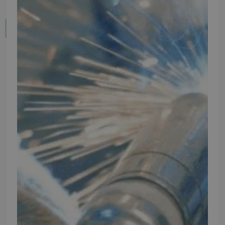
Fortryd dit køb
IMPORTØR
Alle mærker og modeller på tmp.dk importeres i Danmark af:
Thomas Møller Pedersen Aps.
Elmevej 18, Glyngøre 7870 Roslev
info@tmp.dk
+45 97 74 07 33
CVR: 29625425
NB:
Ved henvendelse ang. dit køretøj, reparation og service
mm. skal du oplyse dit stelnummer eller registreringsnummer.