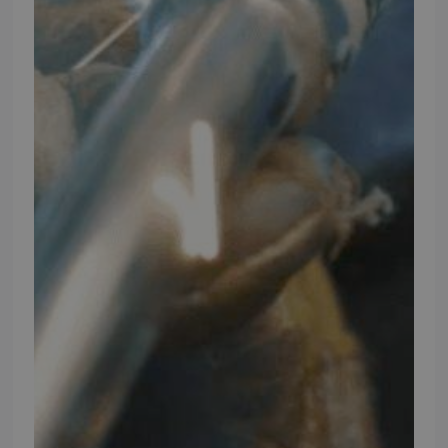
INFORMATION
TMP
Ansøg om at blive forhandler
Energiberegner
Artikler
TMP Historie
Cookie og Privatlivspolitik
Salgs- og leveringsbetingelser
Vores brands
Telefontider
Mandag - Torsdag
09:00 - 16:00
Fredag
09:00 - 15:30
Weekend
Lukket
FØLG TMP
Facebook
Youtube