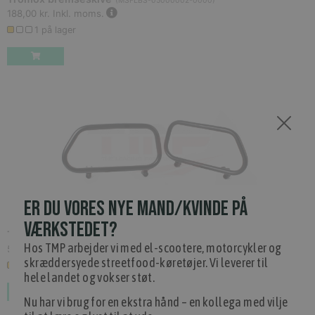
(
MSFLBS-05000002-0000
)
188,00 kr.
Inkl. moms.
1 på lager
ER DU VORES NYE MAND/KVINDE PÅ
VÆRKSTEDET?
Tromox Bøjler til sidetasker
(
MS01DQ-11010400-0000
)
Hos TMP arbejder vi med el-scootere, motorcykler og
598,00 kr.
Inkl. moms.
skræddersyede streetfood-køretøjer. Vi leverer til
1 på lager
hele landet og vokser støt.
Nu har vi brug for en ekstra hånd – en kollega med vilje