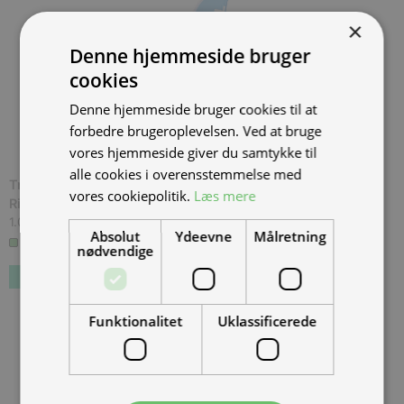
×
Denne hjemmeside bruger
cookies
Denne hjemmeside bruger cookies til at
forbedre brugeroplevelsen. Ved at bruge
vores hjemmeside giver du samtykke til
alle cookies i overensstemmelse med
Tromox Beach Flag - "Tromox", 3 Meter Høj - X-fod & Vand
vores cookiepolitik.
Læs mere
Ring
(
MSFLZS-01000001-00B1
)
1.000,00 kr.
Inkl. moms.
Absolut
Ydeevne
Målretning
3 på lager
nødvendige
Funktionalitet
Uklassificerede