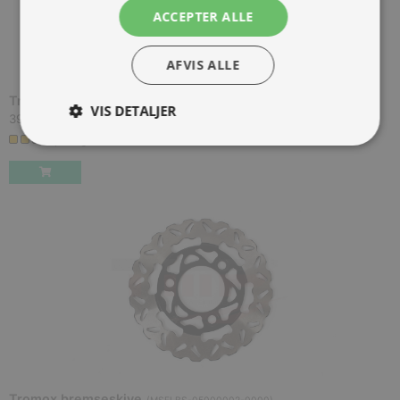
ACCEPTER ALLE
AFVIS ALLE
Tromox bike garage
(
MSFLBS-04000001-00H2
)
VIS DETALJER
398,00 kr.
Inkl. moms.
2 på lager
Tromox bremseskive