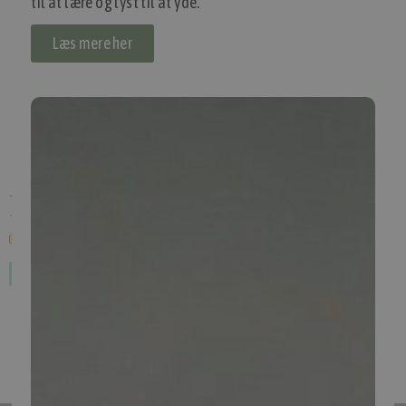
til at lære og lyst til at yde.
Læs mere her
Tromox jakke
(
MSFLFS-01010001-0LH2
)
1.498,00 kr.
Inkl. moms.
1 på lager
1
2
3
4
5
Se alle