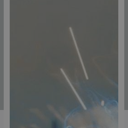
Tilmeld nyhedsmail
Vær blandt de første til at modtage info om nye produkter, tilbud,
events og udstillinger.
Tilmeld