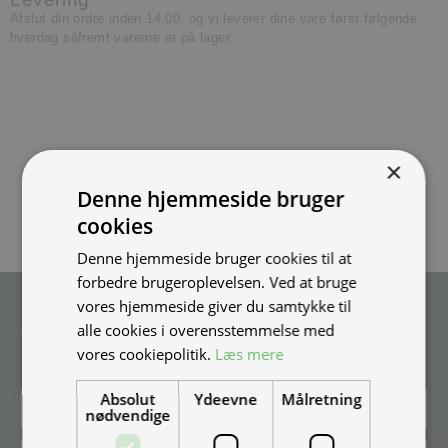
Afslut din ordre inden 14.00, og vi leverer dine vare først følgende
hverdag såfremt varerne er på lager.
×
Denne hjemmeside bruger
cookies
Denne hjemmeside bruger cookies til at
forbedre brugeroplevelsen. Ved at bruge
vores hjemmeside giver du samtykke til
Tilmeld nyhedsmail
alle cookies i overensstemmelse med
Vær blandt de første til at modtage info om nye produkter, tilbud,
vores cookiepolitik.
Læs mere
events og udstillinger.
Absolut
Ydeevne
Målretning
nødvendige