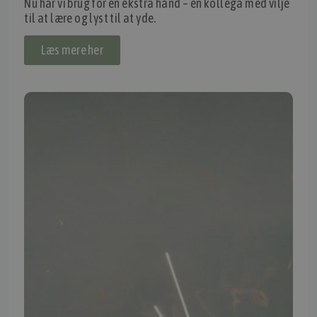
Nu har vi brug for en ekstra hånd – en kollega med vilje
til at lære og lyst til at yde.
Thomas Møller Pedersen Aps.
Elmevej 18, Glyngøre 7870 Roslev
Læs mere her
info@tmp.dk
+45 97 74 07 33
CVR: 29625425
NB:
Ved henvendelse ang. dit køretøj, reparation og service
mm. skal du oplyse dit stelnummer eller registreringsnummer.
INFORMATION
TMP
Ansøg om at blive forhandler
Energiberegner
Artikler
TMP Historie
Cookie og Privatlivspolitik
Salgs- og leveringsbetingelser