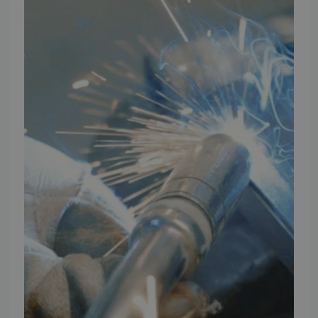
Vores brands
Telefontider
Mandag - Torsdag
09:00 - 16:00
Fredag
09:00 - 15:30
Weekend
Lukket
FØLG TMP
Facebook
Youtube
Instagram