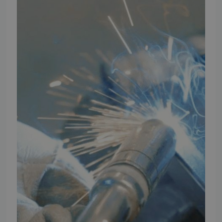
TMP Historie
Cookie og Privatlivspolitik
Salgs- og leveringsbetingelser
Vores brands
Telefontider
Mandag - Torsdag
09:00 - 16:00
Fredag
09:00 - 15:30
Weekend
Lukket
FØLG TMP
Facebook
Youtube
Instagram