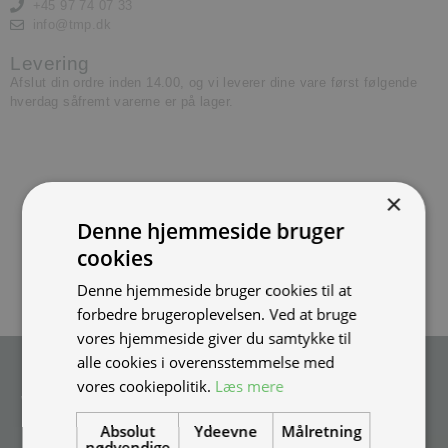
+45 97 74 07 33
info@tmp.dk
Levering
Afslut din ordre inden 14.00, og vi leverer dine vare først følgende
hverdag såfremt varerne er på lager.
×
Denne hjemmeside bruger
cookies
Denne hjemmeside bruger cookies til at
forbedre brugeroplevelsen. Ved at bruge
vores hjemmeside giver du samtykke til
alle cookies i overensstemmelse med
Tilmeld nyhedsmail
vores cookiepolitik.
Læs mere
Vær blandt de første til at modtage info om nye produkter, tilbud,
events og udstillinger.
Absolut
Ydeevne
Målretning
nødvendige