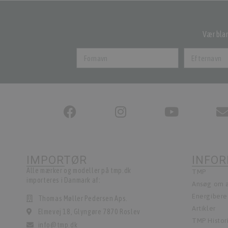
Vær blan
IMPORTØR
INFO
Alle mærker og modeller på tmp.dk
TMP
importeres i Danmark af:
Ansøg om a
Energiber
Thomas Møller Pedersen Aps.
Artikler
Elmevej 18, Glyngøre 7870 Roslev
TMP Histor
info@tmp.dk