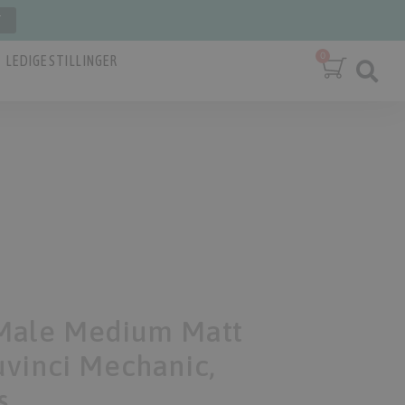
T
LEDIGE STILLINGER
Male Medium Matt
vinci Mechanic,
s