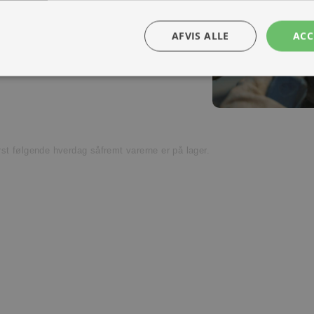
Kontakt os
ra hånd – en kollega med vilje til at
AFVIS ALLE
ACC
t venligst kundeservice.
ørst følgende hverdag såfremt varerne er på lager.