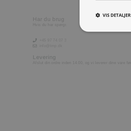
Nu har vi brug for en ekst
lære og lyst til at yde.
VIS DETALJER
Har du brug for hjælp?
Læs mere her
Hvis du har spørgsmål eller har brug for hjælp, kontak
+45 97 74 07 33
info@tmp.dk
Levering
Afslut din ordre inden 14.00, og vi leverer dine vare f