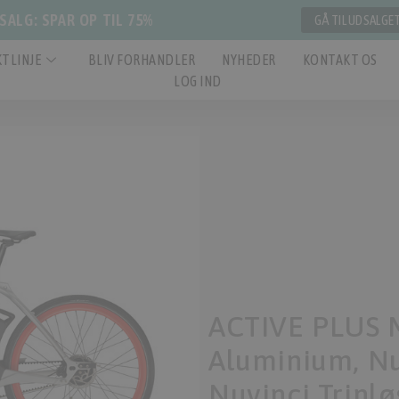
ALG: SPAR OP TIL 75%
GÅ TIL UDSALGE
TLINJE
BLIV FORHANDLER
NYHEDER
KONTAKT OS
LOG IND
ACTIVE PLUS 
Aluminium, Nu
Nuvinci Trinlø