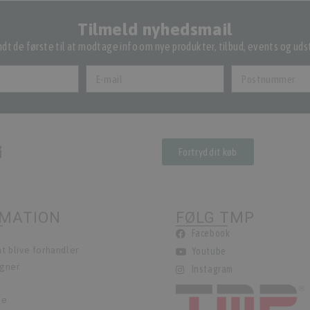
Tilmeld nyhedsmail
dt de første til at modtage info om nye produkter, tilbud, events og udst
Fortryd dit køb
RMATION
FØLG TMP
Facebook
t blive forhandler
Youtube
egner
Instagram
ie