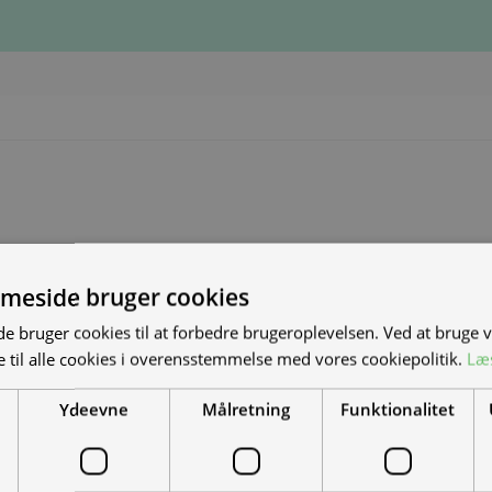
meside bruger cookies
S NYE MAND/KVINDE
 bruger cookies til at forbedre brugeroplevelsen. Ved at bruge
 til alle cookies i overensstemmelse med vores cookiepolitik.
Læ
DET?
Ydeevne
Målretning
Funktionalitet
el-scootere, motorcykler og
-køretøjer. Vi leverer til hele landet