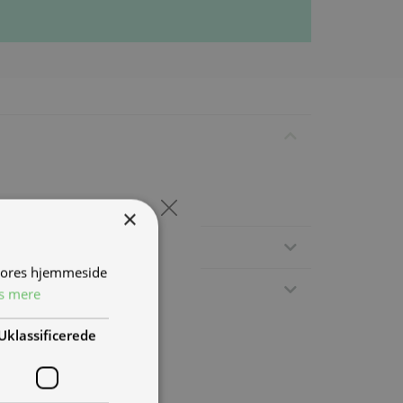
×
 vores hjemmeside
s mere
Uklassificerede