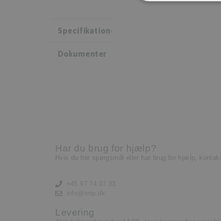
Specifikationer
Dokumenter
Har du brug for hjælp?
Hvis du har spørgsmål eller har brug for hjælp, kontak
+45 97 74 07 33
info@tmp.dk
Levering