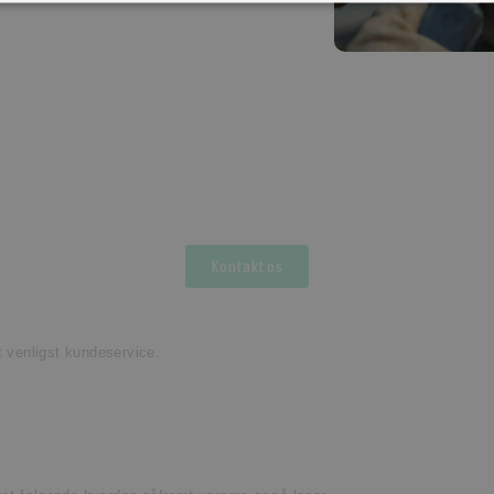
Kontakt os
t venligst kundeservice.