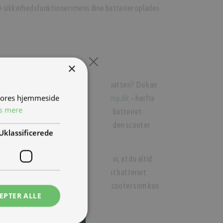
e sikkerhedsfunktioner imens dine batterier oplades
vet surt for tyven!
×
 stjålet? eller har nogle stjålet dit batteri? Du kan
 vores hjemmeside
til landets NIU importør, på
info@tmp.dk
– herfra
s mere
er på en global blacklist, som gør at batteriet
t sættes til en anden NIU scooter end den scooter
Uklassificerede
yt, eller et ekstra batteri anbefaler vi, at du altid
handler
. alternativt skal du sikre dig at batteriet
 en video af at batteriet sidder i en scooter som kan
EPTER ALLE