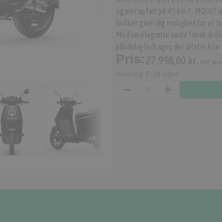
og en topfart på 45 km/t. MQi GT e
hvilket giver dig mulighed for at
Med sin elegante sorte finish skil
pålidelig ledsager, der altid er kla
Pris:
27.998,00 kr.
Inkl. mo
levering 2-16 uger