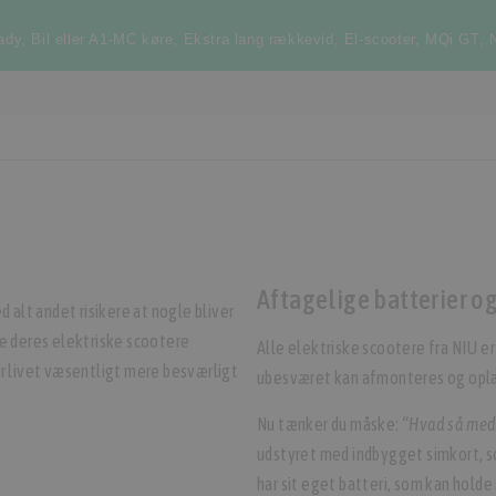
ady
,
Bil eller A1-MC køre
,
Ekstra lang rækkevid
,
El-scooter
,
MQi GT
,
Aftagelige batterier o
 alt andet risikere at nogle bliver
lle deres elektriske scootere
Alle elektriske scootere fra NIU e
r livet væsentligt mere besværligt
ubesværet kan afmonteres og opl
Nu tænker du måske:
“Hvad så med
udstyret med indbygget simkort, s
har sit eget batteri, som kan holde 