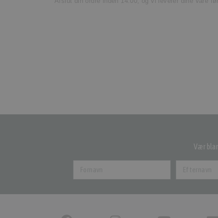
Afslut din ordre inden 14.00, og vi leverer dine vare f
Vær blan