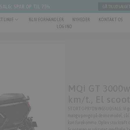
ALG: SPAR OP TIL 75%
GÅ TIL UDSALGE
TLINJE
BLIV FORHANDLER
NYHEDER
KONTAKT OS
LOG IND
MQi GT 3000w 
km/t., El scoo
STORT OPRYDNINGSUDSALG: Vi gør pl
mange penge på denne model, så l
kan forekomme. Oplev stor kraft 
Scooteren er udstyret med hele 2x