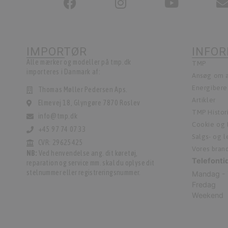
IMPORTØR
INFO
Alle mærker og modeller på tmp.dk
TMP
importeres i Danmark af:
Ansøg om a
Energiber
Thomas Møller Pedersen Aps.
Artikler
Elmevej 18, Glyngøre 7870 Roslev
TMP Histor
info@tmp.dk
Cookie og P
+45 97 74 07 33
Salgs- og 
CVR: 29625425
Vores bran
NB:
Ved henvendelse ang. dit køretøj,
Telefonti
reparation og service mm. skal du oplyse dit
stelnummer eller registreringsnummer.
Mandag - 
Fredag
Weekend