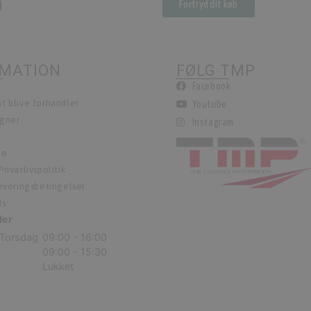
Fortryd dit køb
RMATION
FØLG TMP
Facebook
t blive forhandler
Youtube
egner
Instagram
ie
rivatlivspolitik
leveringsbetingelser
ds
der
Torsdag
09:00 - 16:00
09:00 - 15:30
Lukket