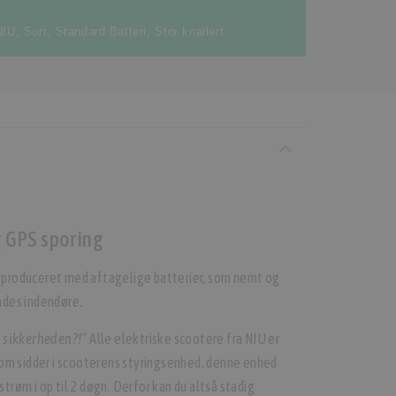
NIU
,
Sort
,
Standard Batteri
,
Stor knallert
g GPS sporing
r produceret med aftagelige batterier, som nemt og
ades indendøre.
 sikkerheden?!”
Alle elektriske scootere fra NIU er
om sidder i scooterens styringsenhed. denne enhed
strøm i op til 2 døgn. Derfor kan du altså stadig