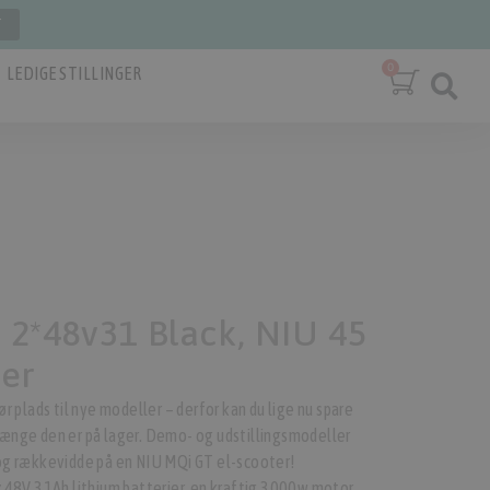
T
LEDIGE STILLINGER
2*48v31 Black, NIU 45
ter
ads til nye modeller – derfor kan du lige nu spare
ænge den er på lager. Demo- og udstillingsmodeller
og rækkevidde på en NIU MQi GT el-scooter!
 48V 31Ah lithium batterier, en kraftig 3000w motor