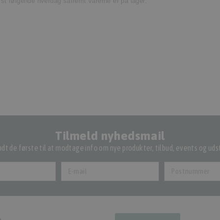
ørst følgende hverdag såfremt varerne er på lager.
Tilmeld nyhedsmail
dt de første til at modtage info om nye produkter, tilbud, events og udst