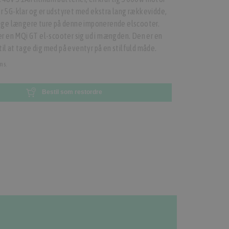
r 5G-klar og er udstyret med ekstra lang rækkevidde,
 tage længere ture på denne imponerende elscooter.
ler en MQi GT el-scooter sig ud i mængden. Den er en
r til at tage dig med på eventyr på en stilfuld måde.
ms.
Bestil som restordre