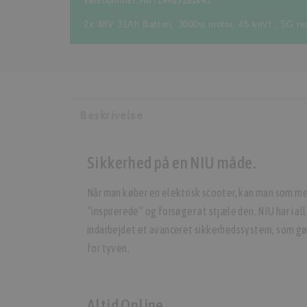
Varenummer: MGT2X4831BLK45
2x 48V 31Ah Batteri
,
3000w motor
,
45 km/t.
,
5G re
Beskrivelse
Sikkerhed på en NIU måde.
Når man køber en elektrisk scooter, kan man som med
“inspirerede” og forsøger at stjæle den. NIU har i a
indarbejdet et avanceret sikkerhedssystem, som gø
for tyven.
Altid Online