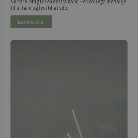
Nu har vi brug for en ekstra hånd – en kollega med vilje
til at lære og lyst til at yde.
Thomas Møller Pedersen Aps.
Elmevej 18, Glyngøre 7870 Roslev
Læs mere her
info@tmp.dk
+45 97 74 07 33
CVR: 29625425
NB:
Ved henvendelse ang. dit køretøj, reparation og service
mm. skal du oplyse dit stelnummer eller registreringsnummer.
INFORMATION
TMP
Ansøg om at blive forhandler
Energiberegner
Artikler
TMP Historie
Cookie og Privatlivspolitik
Salgs- og leveringsbetingelser