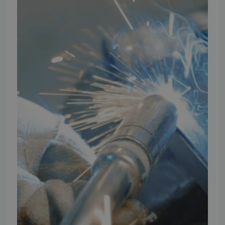
Vores brands
Telefontider
Mandag - Torsdag
09:00 - 16:00
Fredag
09:00 - 15:30
Weekend
Lukket
FØLG TMP
Facebook
Youtube
Instagram