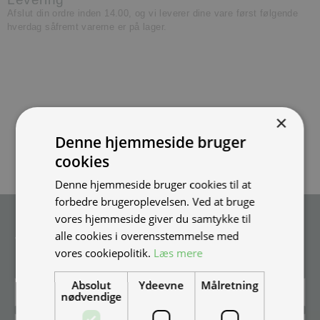
Afslut din ordre inden 14.00, og vi leverer dine vare først følgende
hverdag såfremt varerne er på lager.
×
Denne hjemmeside bruger
cookies
Denne hjemmeside bruger cookies til at
forbedre brugeroplevelsen. Ved at bruge
vores hjemmeside giver du samtykke til
Tilmeld nyhedsmail
alle cookies i overensstemmelse med
Vær blandt de første til at modtage info om nye produkter, tilbud,
vores cookiepolitik.
Læs mere
events og udstillinger.
Absolut
Ydeevne
Målretning
nødvendige