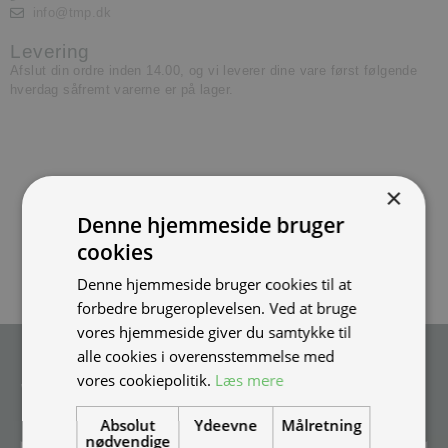
info@tmp.dk
Levering
Afslut din ordre inden 14.00, og vi leverer dine vare først følgende
hverdag såfremt varerne er på lager.
×
Denne hjemmeside bruger
cookies
Denne hjemmeside bruger cookies til at
forbedre brugeroplevelsen. Ved at bruge
vores hjemmeside giver du samtykke til
alle cookies i overensstemmelse med
Tilmeld nyhedsmail
vores cookiepolitik.
Læs mere
Vær blandt de første til at modtage info om nye produkter, tilbud,
events og udstillinger.
Absolut
Ydeevne
Målretning
nødvendige