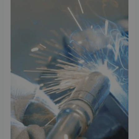
TMP Historie
Cookie og Privatlivspolitik
Salgs- og leveringsbetingelser
Vores brands
Telefontider
Mandag - Torsdag
09:00 - 16:00
Fredag
09:00 - 15:30
Weekend
Lukket
FØLG TMP
Facebook
Youtube
Instagram