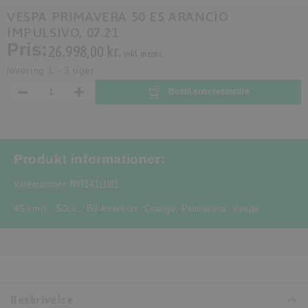
VESPA PRIMAVERA 50 E5 ARANCIO
IMPULSIVO, 07.21
Pris:
26.998,00 kr.
Inkl. moms.
levering 1 - 3 uger
Bestil som restordre
Produkt informationer:
Varenummer: NVF1A1LU01
45 km/t.
,
50cc.
,
Bil-kørekort
,
Orange
,
Primavera
,
Vespa
Beskrivelse