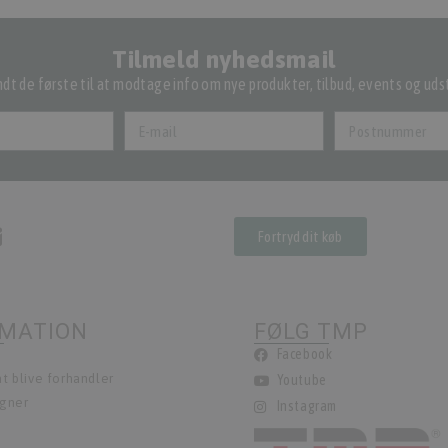
Tilmeld nyhedsmail
dt de første til at modtage info om nye produkter, tilbud, events og udst
Fortryd dit køb
RMATION
FØLG TMP
Facebook
t blive forhandler
Youtube
egner
Instagram