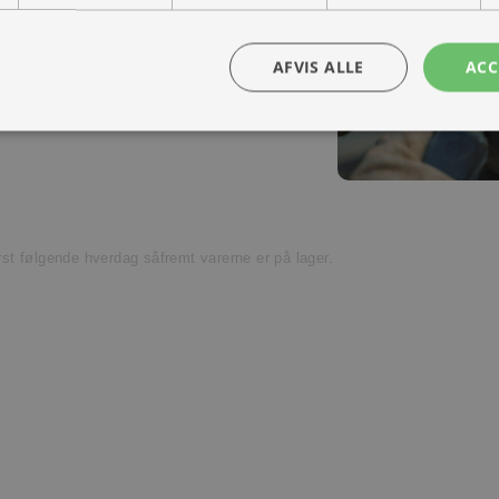
ra hånd – en kollega med vilje til at
Kontakt os
AFVIS ALLE
ACC
t venligst kundeservice.
ørst følgende hverdag såfremt varerne er på lager.