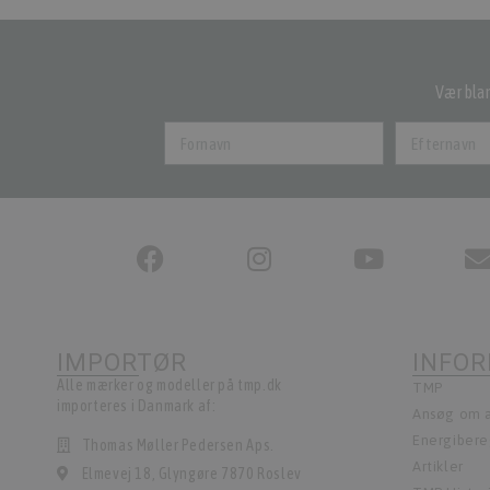
Vær blan
IMPORTØR
INFO
Alle mærker og modeller på tmp.dk
TMP
importeres i Danmark af:
Ansøg om a
Energiber
Thomas Møller Pedersen Aps.
Artikler
Elmevej 18, Glyngøre 7870 Roslev