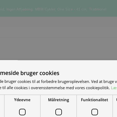
vid
,
Ingen Affjedring
,
MBM Cykler
,
One Size - 41 cm
,
Traditionel
meside bruger cookies
S NYE MAND/KVINDE
 bruger cookies til at forbedre brugeroplevelsen. Ved at bruge
 til alle cookies i overensstemmelse med vores cookiepolitik.
Læ
DET?
Ydeevne
Målretning
Funktionalitet
el-scootere, motorcykler og
-køretøjer. Vi leverer til hele landet