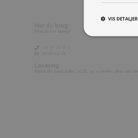
Nu har vi brug for en ekst
lære og lyst til at yde.
VIS DETALJER
Har du brug for hjælp?
Læs mere her
Hvis du har spørgsmål eller har brug for hjælp, kontak
+45 97 74 07 33
info@tmp.dk
Levering
Afslut din ordre inden 14.00, og vi leverer dine vare f