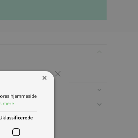
×
 vores hjemmeside
s mere
Uklassificerede