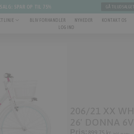
ALG: SPAR OP TIL 75%
GÅ TIL UDSALGE
TLINJE
BLIV FORHANDLER
NYHEDER
KONTAKT OS
LOG IND
206/21 XX WHI
26' DONNA 6V
Pris:
899,75 kr.
Inkl. moms.