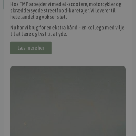
Hos TMP arbejder vi med el-scootere, motorcykler og
Fortryd dit køb
skræddersyede streetfood-køretøjer. Vi leverer til
hele landet og vokser støt.
Nu har vi brug for en ekstra hånd – en kollega med vilje
IMPORTØR
til at lære og lyst til at yde.
Alle mærker og modeller på tmp.dk importeres i Danmark af:
Læs mere her
Thomas Møller Pedersen Aps.
Elmevej 18, Glyngøre 7870 Roslev
info@tmp.dk
+45 97 74 07 33
CVR: 29625425
NB:
Ved henvendelse ang. dit køretøj, reparation og service
mm. skal du oplyse dit stelnummer eller registreringsnummer.
INFORMATION
TMP