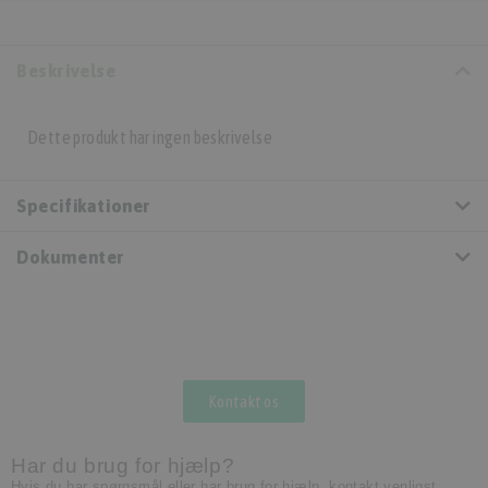
Beskrivelse
Dette produkt har ingen beskrivelse
Specifikationer
Dokumenter
Kontakt os
Har du brug for hjælp?
Hvis du har spørgsmål eller har brug for hjælp, kontakt venligst