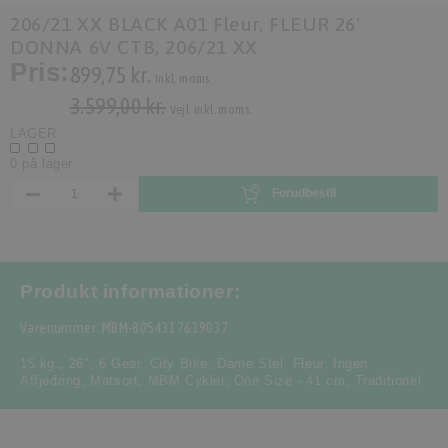
206/21 XX BLACK A01 Fleur, FLEUR 26'
DONNA 6V CTB, 206/21 XX
Pris:
899,75 kr.
Inkl. moms.
3.599,00 kr.
Vejl. inkl. moms.
LAGER
0 på lager
Forudbestil
Produkt informationer:
Varenummer: MBM-8054317619037
15 kg.
,
26"
,
6 Gear
,
City Bike
,
Dame Stel
,
Fleur
,
Ingen
Affjedring
,
Matsort
,
MBM Cykler
,
One Size - 41 cm
,
Traditionel