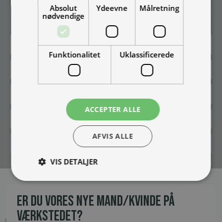
Absolut
Ydeevne
Målretning
Vær blandt de første til at modtage info om nye produkter, tilbud,
nødvendige
events og udstillinger.
Funktionalitet
Uklassificerede
ACCEPTER ALLE
AFVIS ALLE
Tilmeld
VIS DETALJER
ER DU VORES NYE MAND/KVINDE PÅ
VÆRKSTEDET?