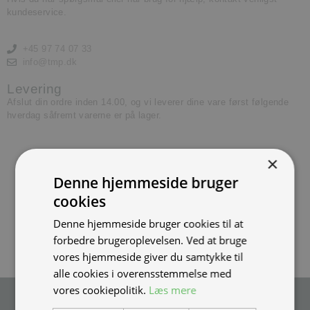
kundeservice.
+45 97 74 07 33
info@tmp.dk
Levering
Afslut din ordre inden 14.00, og vi leverer dine vare først følgende
hverdag såfremt varerne er på lager.
×
Denne hjemmeside bruger
cookies
Denne hjemmeside bruger cookies til at
forbedre brugeroplevelsen. Ved at bruge
vores hjemmeside giver du samtykke til
alle cookies i overensstemmelse med
vores cookiepolitik.
Læs mere
Tilmeld nyhedsmail