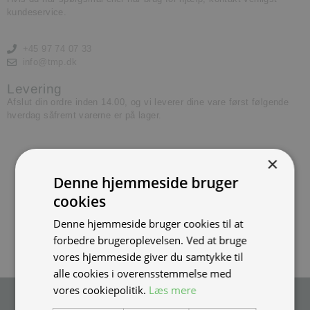
kundeservice.
+45 97 74 07 33
info@tmp.dk
Levering
Afslut din ordre inden 14.00, og vi leverer dine vare først følgende
hverdag såfremt varerne er på lager.
×
Denne hjemmeside bruger
cookies
Denne hjemmeside bruger cookies til at
forbedre brugeroplevelsen. Ved at bruge
vores hjemmeside giver du samtykke til
alle cookies i overensstemmelse med
vores cookiepolitik.
Læs mere
Tilmeld nyhedsmail