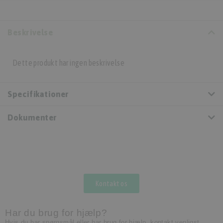
Beskrivelse
Dette produkt har ingen beskrivelse
Specifikationer
Dokumenter
Kontakt os
Har du brug for hjælp?
Hvis du har spørgsmål eller har brug for hjælp, kontakt venligst