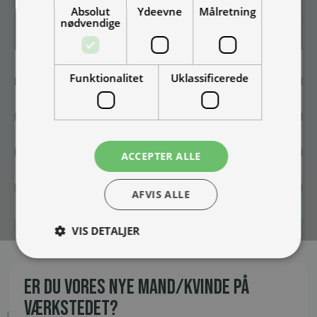
Absolut
Ydeevne
Målretning
Vær blandt de første til at modtage info om nye produkter, tilbud,
nødvendige
events og udstillinger.
Funktionalitet
Uklassificerede
ACCEPTER ALLE
AFVIS ALLE
Tilmeld
VIS DETALJER
ER DU VORES NYE MAND/KVINDE PÅ
VÆRKSTEDET?