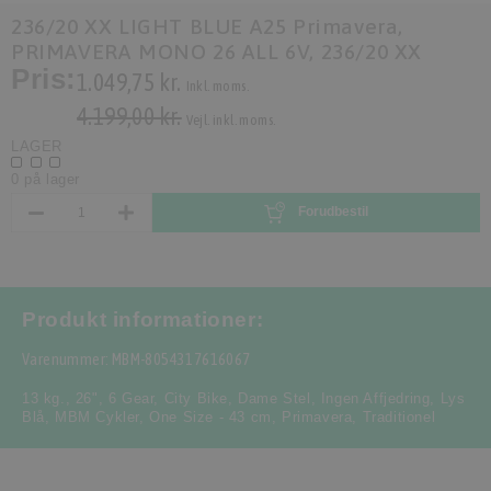
236/20 XX LIGHT BLUE A25 Primavera,
PRIMAVERA MONO 26 ALL 6V, 236/20 XX
Pris:
1.049,75 kr.
Inkl. moms.
4.199,00 kr.
Vejl. inkl. moms.
LAGER
0 på lager
Forudbestil
Produkt informationer:
Varenummer: MBM-8054317616067
13 kg.
,
26"
,
6 Gear
,
City Bike
,
Dame Stel
,
Ingen Affjedring
,
Lys
Blå
,
MBM Cykler
,
One Size - 43 cm
,
Primavera
,
Traditionel