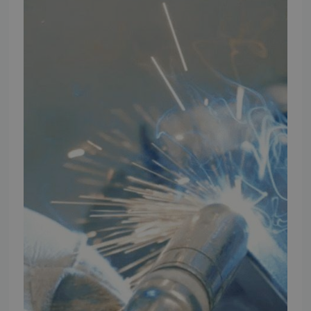
Ansøg om at blive forhandler
Energiberegner
Artikler
TMP Historie
Cookie og Privatlivspolitik
Salgs- og leveringsbetingelser
Vores brands
Telefontider
Mandag - Torsdag
09:00 - 16:00
Fredag
09:00 - 15:30
Weekend
Lukket
FØLG TMP
Facebook
Youtube
Instagram