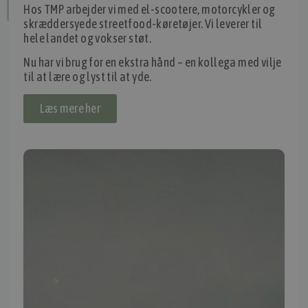
Hos TMP arbejder vi med el-scootere, motorcykler og
Fortryd dit køb
skræddersyede streetfood-køretøjer. Vi leverer til
hele landet og vokser støt.
Nu har vi brug for en ekstra hånd – en kollega med vilje
IMPORTØR
til at lære og lyst til at yde.
Alle mærker og modeller på tmp.dk importeres i Danmark af:
Læs mere her
Thomas Møller Pedersen Aps.
Elmevej 18, Glyngøre 7870 Roslev
info@tmp.dk
+45 97 74 07 33
CVR: 29625425
NB:
Ved henvendelse ang. dit køretøj, reparation og service
mm. skal du oplyse dit stelnummer eller registreringsnummer.
INFORMATION
TMP