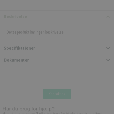
Beskrivelse
Dette produkt har ingen beskrivelse
Specifikationer
Dokumenter
Kontakt os
Har du brug for hjælp?
Hvis du har spørgsmål eller har brug for hjælp, kontakt venligst