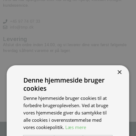
kundeservice.
+45 97 74 07 33
info@tmp.dk
Levering
Afslut din ordre inden 14.00, og vi leverer dine vare først følgende
hverdag såfremt varerne er på lager.
×
Denne hjemmeside bruger
cookies
Denne hjemmeside bruger cookies til at
forbedre brugeroplevelsen. Ved at bruge
vores hjemmeside giver du samtykke til
alle cookies i overensstemmelse med
vores cookiepolitik.
Læs mere
Tilmeld nyhedsmail