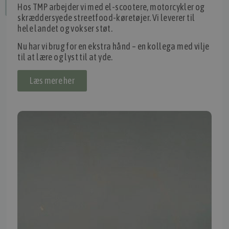
Hos TMP arbejder vi med el-scootere, motorcykler og
Fortryd dit køb
skræddersyede streetfood-køretøjer. Vi leverer til
hele landet og vokser støt.
Nu har vi brug for en ekstra hånd – en kollega med vilje
IMPORTØR
til at lære og lyst til at yde.
Alle mærker og modeller på tmp.dk importeres i Danmark af:
Læs mere her
Thomas Møller Pedersen Aps.
Elmevej 18, Glyngøre 7870 Roslev
info@tmp.dk
+45 97 74 07 33
CVR: 29625425
NB:
Ved henvendelse ang. dit køretøj, reparation og service
mm. skal du oplyse dit stelnummer eller registreringsnummer.
INFORMATION
TMP