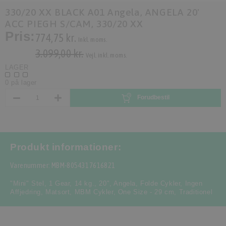
330/20 XX BLACK A01 Angela, ANGELA 20'
ACC PIEGH S/CAM, 330/20 XX
Pris:
774,75 kr.
Inkl. moms.
3.099,00 kr.
Vejl. inkl. moms.
LAGER
0 på lager
Forudbestil
Produkt informationer:
Varenummer: MBM-8054317616821
"Mini" Stel
,
1 Gear
,
14 kg.
,
20"
,
Angela
,
Folde Cykler
,
Ingen
Affjedring
,
Matsort
,
MBM Cykler
,
One Size - 29 cm
,
Traditionel