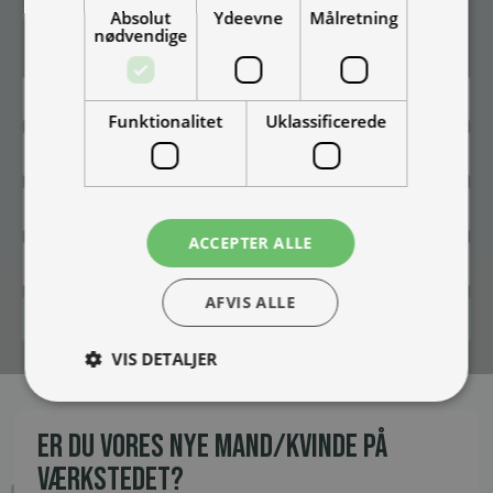
Absolut
Ydeevne
Målretning
Vær blandt de første til at modtage info om nye produkter, tilbud,
nødvendige
events og udstillinger.
Funktionalitet
Uklassificerede
ACCEPTER ALLE
AFVIS ALLE
Tilmeld
VIS DETALJER
ER DU VORES NYE MAND/KVINDE PÅ
VÆRKSTEDET?