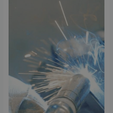
Ansøg om at blive forhandler
Energiberegner
Artikler
TMP Historie
Cookie og Privatlivspolitik
Salgs- og leveringsbetingelser
Vores brands
Telefontider
Mandag - Torsdag
09:00 - 16:00
Fredag
09:00 - 15:30
Weekend
Lukket
FØLG TMP
Facebook
Youtube
Instagram