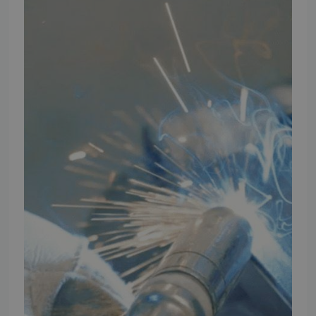
Ansøg om at blive forhandler
Energiberegner
Artikler
TMP Historie
Cookie og Privatlivspolitik
Salgs- og leveringsbetingelser
Vores brands
Telefontider
Mandag - Torsdag
09:00 - 16:00
Fredag
09:00 - 15:30
Weekend
Lukket
FØLG TMP
Facebook
Youtube
Instagram