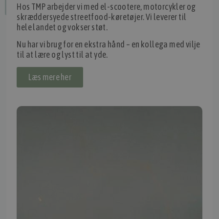
Hos TMP arbejder vi med el-scootere, motorcykler og
Fortryd dit køb
skræddersyede streetfood-køretøjer. Vi leverer til
hele landet og vokser støt.
Nu har vi brug for en ekstra hånd – en kollega med vilje
IMPORTØR
til at lære og lyst til at yde.
Alle mærker og modeller på tmp.dk importeres i Danmark af:
Læs mere her
Thomas Møller Pedersen Aps.
Elmevej 18, Glyngøre 7870 Roslev
info@tmp.dk
+45 97 74 07 33
CVR: 29625425
NB:
Ved henvendelse ang. dit køretøj, reparation og service
mm. skal du oplyse dit stelnummer eller registreringsnummer.
INFORMATION
TMP