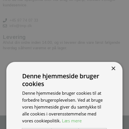
kundeservice.
+45 97 74 07 33
info@tmp.dk
Levering
Afslut din ordre inden 14.00, og vi leverer dine vare først følgende
hverdag såfremt varerne er på lager.
×
Denne hjemmeside bruger
cookies
Denne hjemmeside bruger cookies til at
forbedre brugeroplevelsen. Ved at bruge
vores hjemmeside giver du samtykke til
alle cookies i overensstemmelse med
vores cookiepolitik.
Læs mere
Tilmeld nyhedsmail