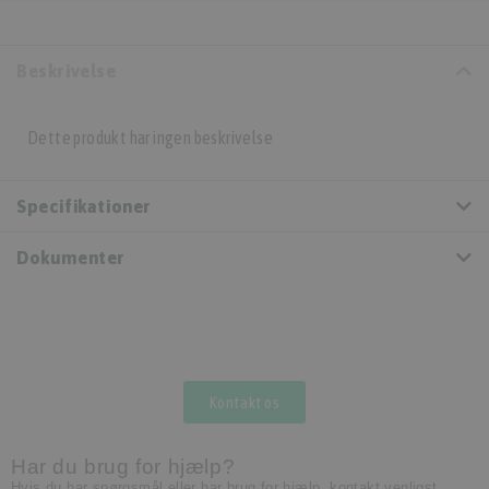
Beskrivelse
Dette produkt har ingen beskrivelse
Specifikationer
Dokumenter
Kontakt os
Har du brug for hjælp?
Hvis du har spørgsmål eller har brug for hjælp, kontakt venligst