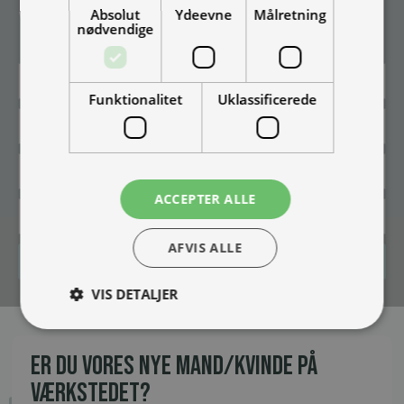
Absolut
Ydeevne
Målretning
Vær blandt de første til at modtage info om nye produkter, tilbud,
nødvendige
events og udstillinger.
Funktionalitet
Uklassificerede
ACCEPTER ALLE
AFVIS ALLE
Tilmeld
VIS DETALJER
ER DU VORES NYE MAND/KVINDE PÅ
VÆRKSTEDET?