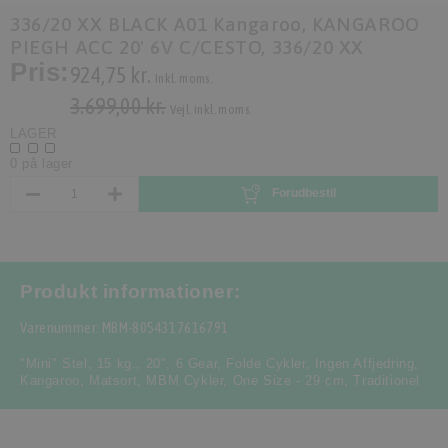
336/20 XX BLACK A01 Kangaroo, KANGAROO
PIEGH ACC 20' 6V C/CESTO, 336/20 XX
Pris:
924,75 kr.
Inkl. moms.
3.699,00 kr.
Vejl. inkl. moms.
LAGER
0 på lager
Forudbestil
Produkt informationer:
Varenummer: MBM-8054317616791
"Mini" Stel
,
15 kg.
,
20"
,
6 Gear
,
Folde Cykler
,
Ingen Affjedring
,
Kangaroo
,
Matsort
,
MBM Cykler
,
One Size - 29 cm
,
Traditionel