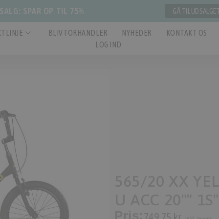
ALG: SPAR OP TIL 75%
GÅ TIL UDSALGE
TLINJE
BLIV FORHANDLER
NYHEDER
KONTAKT OS
LOG IND
565/20 XX YEL
U ACC 20"" 1S"
Pris:
749,75 kr.
Inkl. moms.