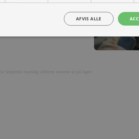
ra hånd – en kollega med vilje til at
Kontakt os
AFVIS ALLE
ACC
t venligst kundeservice.
ørst følgende hverdag såfremt varerne er på lager.