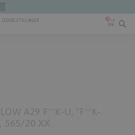
T
LEDIGE STILLINGER
LOW A29 F**K-U, "F**K-
, 565/20 XX