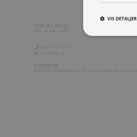
Nu har vi brug for en ekst
lære og lyst til at yde.
VIS DETALJER
Har du brug for hjælp?
Læs mere her
Hvis du har spørgsmål eller har brug for hjælp, kontak
+45 97 74 07 33
info@tmp.dk
Levering
Afslut din ordre inden 14.00, og vi leverer dine vare f