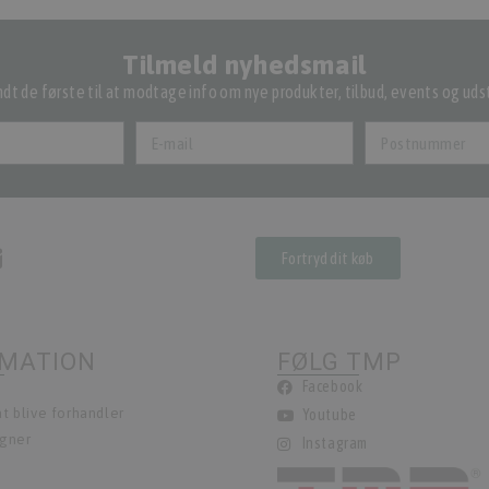
Tilmeld nyhedsmail
dt de første til at modtage info om nye produkter, tilbud, events og udst
Fortryd dit køb
RMATION
FØLG TMP
Facebook
t blive forhandler
Youtube
egner
Instagram