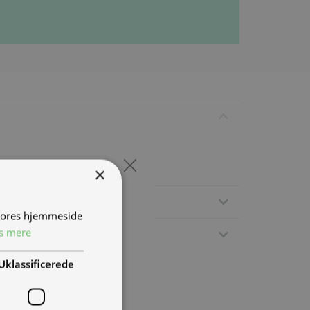
×
 vores hjemmeside
s mere
Uklassificerede