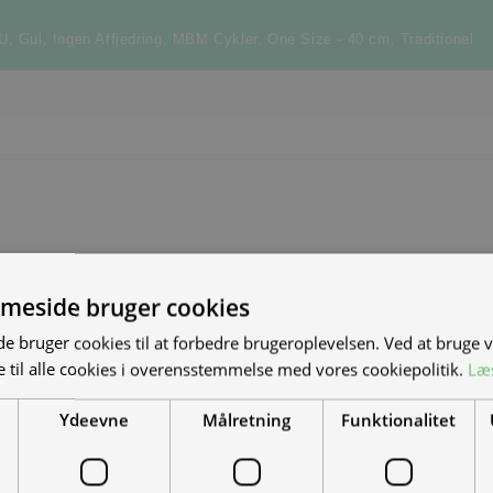
-U
,
Gul
,
Ingen Affjedring
,
MBM Cykler
,
One Size - 40 cm
,
Traditionel
meside bruger cookies
S NYE MAND/KVINDE
 bruger cookies til at forbedre brugeroplevelsen. Ved at bruge
 til alle cookies i overensstemmelse med vores cookiepolitik.
Læ
DET?
Ydeevne
Målretning
Funktionalitet
el-scootere, motorcykler og
-køretøjer. Vi leverer til hele landet