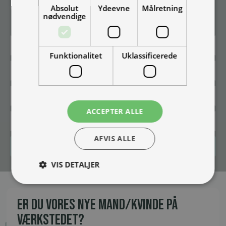
Absolut
Ydeevne
Målretning
Vær blandt de første til at modtage info om nye produkter, tilbud,
nødvendige
events og udstillinger.
Funktionalitet
Uklassificerede
ACCEPTER ALLE
AFVIS ALLE
Tilmeld
VIS DETALJER
ER DU VORES NYE MAND/KVINDE PÅ
VÆRKSTEDET?