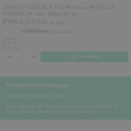
568U/20 50 BLACK A01 Maxilux, MAXILUX
HYBRID 29' 24V, 568U/20 50
Pris:
1.774,75 kr.
Inkl. moms.
7.099,00 kr.
Vejl. inkl. moms.
LAGER
0 på lager
Forudbestil
Produkt informationer:
Varenummer: MBM-8054317614841
11 kg.
,
24 Gear
,
29"
,
Herre Stel
,
Hybrid
,
Ingen Affjedring
,
M -
50 cm
,
Matsort
,
Maxilux
,
MBM Cykler
,
Traditionel