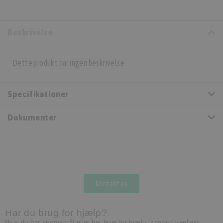
Beskrivelse
Dette produkt har ingen beskrivelse
Specifikationer
Dokumenter
Kontakt os
Har du brug for hjælp?
Hvis du har spørgsmål eller har brug for hjælp, kontakt venligst