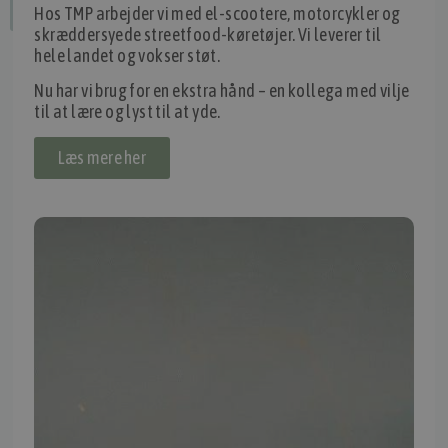
Hos TMP arbejder vi med el-scootere, motorcykler og
Fortryd dit køb
skræddersyede streetfood-køretøjer. Vi leverer til
hele landet og vokser støt.
Nu har vi brug for en ekstra hånd – en kollega med vilje
IMPORTØR
til at lære og lyst til at yde.
Alle mærker og modeller på tmp.dk importeres i Danmark af:
Læs mere her
Thomas Møller Pedersen Aps.
Elmevej 18, Glyngøre 7870 Roslev
info@tmp.dk
+45 97 74 07 33
CVR: 29625425
NB:
Ved henvendelse ang. dit køretøj, reparation og service
mm. skal du oplyse dit stelnummer eller registreringsnummer.
INFORMATION
TMP