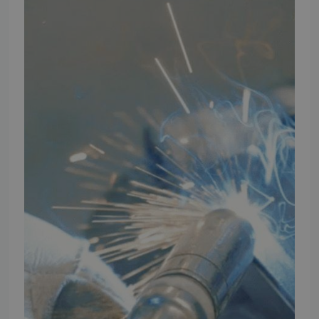
Ansøg om at blive forhandler
Energiberegner
Artikler
TMP Historie
Cookie og Privatlivspolitik
Salgs- og leveringsbetingelser
Vores brands
Telefontider
Mandag - Torsdag
09:00 - 16:00
Fredag
09:00 - 15:30
Weekend
Lukket
FØLG TMP
Facebook
Youtube
Instagram