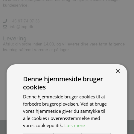
kundeservice.
+45 97 74 07 33
info@tmp.dk
Levering
Afslut din ordre inden 14.00, og vi leverer dine vare først følgende
hverdag såfremt varerne er på lager.
×
Denne hjemmeside bruger
cookies
Denne hjemmeside bruger cookies til at
forbedre brugeroplevelsen. Ved at bruge
vores hjemmeside giver du samtykke til
alle cookies i overensstemmelse med
vores cookiepolitik.
Læs mere
Tilmeld nyhedsmail