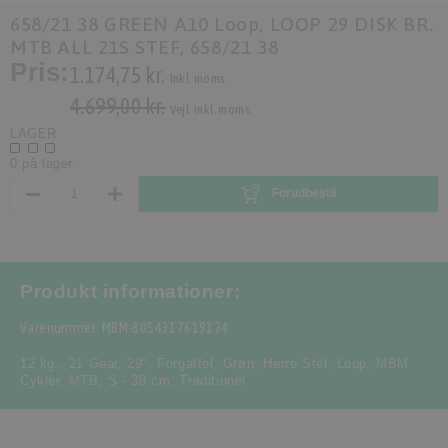
658/21 38 GREEN A10 Loop, LOOP 29 DISK BR.
MTB ALL 21S STEF, 658/21 38
Pris:
1.174,75 kr.
Inkl. moms.
4.699,00 kr.
Vejl. inkl. moms.
LAGER
0 på lager
Forudbestil
Produkt informationer:
Varenummer: MBM-8054317619174
12 kg.
,
21 Gear
,
29"
,
Forgaffel
,
Grøn
,
Herre Stel
,
Loop
,
MBM
Cykler
,
MTB
,
S - 38 cm
,
Traditionel