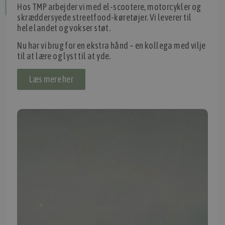
Hos TMP arbejder vi med el-scootere, motorcykler og
Fortryd dit køb
skræddersyede streetfood-køretøjer. Vi leverer til
hele landet og vokser støt.
Nu har vi brug for en ekstra hånd – en kollega med vilje
IMPORTØR
til at lære og lyst til at yde.
Alle mærker og modeller på tmp.dk importeres i Danmark af:
Læs mere her
Thomas Møller Pedersen Aps.
Elmevej 18, Glyngøre 7870 Roslev
info@tmp.dk
+45 97 74 07 33
CVR: 29625425
NB:
Ved henvendelse ang. dit køretøj, reparation og service
mm. skal du oplyse dit stelnummer eller registreringsnummer.
INFORMATION
TMP