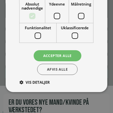
Absolut
Ydeevne
Målretning
Vær blandt de første til at modtage info om nye produkter, tilbud,
nødvendige
events og udstillinger.
Funktionalitet
Uklassificerede
ACCEPTER ALLE
AFVIS ALLE
Tilmeld
VIS DETALJER
ER DU VORES NYE MAND/KVINDE PÅ
VÆRKSTEDET?