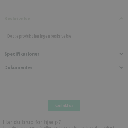
Beskrivelse
Dette produkt har ingen beskrivelse
Specifikationer
Dokumenter
Kontakt os
Har du brug for hjælp?
Hvis du har spørgsmål eller har brug for hjælp, kontakt venligst