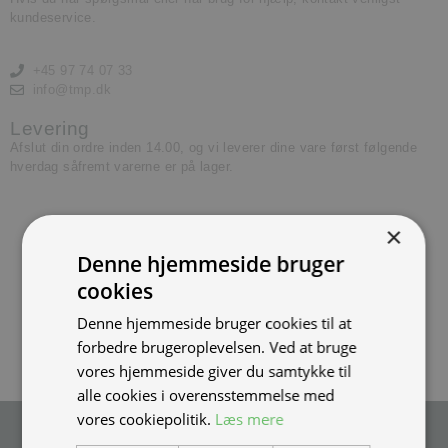
kundeservice.
+45 97 74 07 33
info@tmp.dk
Levering
Afslut din ordre inden 14.00, og vi leverer dine vare først følgende
hverdag såfremt varerne er på lager.
×
Denne hjemmeside bruger
cookies
Denne hjemmeside bruger cookies til at
forbedre brugeroplevelsen. Ved at bruge
vores hjemmeside giver du samtykke til
alle cookies i overensstemmelse med
vores cookiepolitik.
Læs mere
Tilmeld nyhedsmail