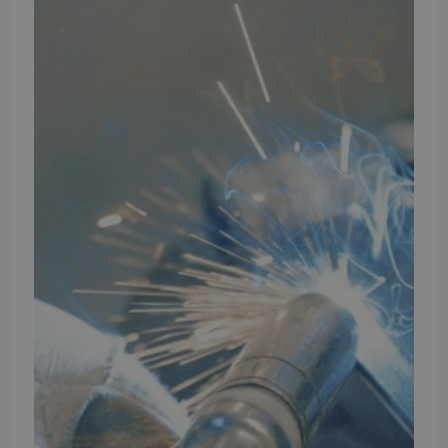
Ansøg om at blive forhandler
Energiberegner
Artikler
TMP Historie
Cookie og Privatlivspolitik
Salgs- og leveringsbetingelser
Vores brands
Telefontider
Mandag - Torsdag
09:00 - 16:00
Fredag
09:00 - 15:30
Weekend
Lukket
FØLG TMP
Facebook
Youtube
Instagram