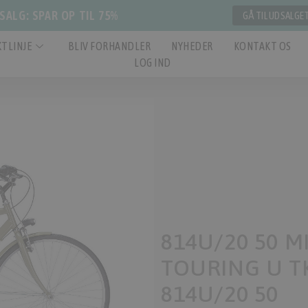
ALG: SPAR OP TIL 75%
GÅ TIL UDSALGE
TLINJE
BLIV FORHANDLER
NYHEDER
KONTAKT OS
LOG IND
814U/20 50 MI
TOURING U TK
814U/20 50