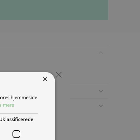
×
 vores hjemmeside
s mere
Uklassificerede