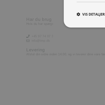
Nu har vi brug for en ekst
lære og lyst til at yde.
VIS DETALJER
Har du brug for hjælp?
Læs mere her
Hvis du har spørgsmål eller har brug for hjælp, kontak
+45 97 74 07 33
info@tmp.dk
Levering
Afslut din ordre inden 14.00, og vi leverer dine vare f