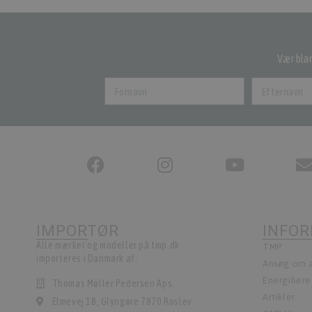
Vær blan
IMPORTØR
INFO
Alle mærker og modeller på tmp.dk
TMP
importeres i Danmark af:
Ansøg om a
Energiber
Thomas Møller Pedersen Aps.
Artikler
Elmevej 18, Glyngøre 7870 Roslev