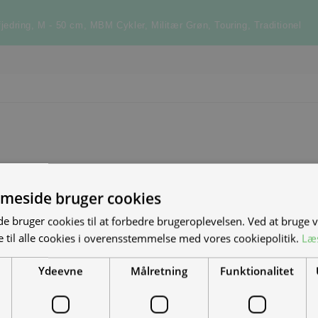
fjedring
,
M - 50 cm
,
MBM Cykler
,
Militær Grøn
,
Touring
,
Traditionel
meside bruger cookies
S NYE MAND/KVINDE
 bruger cookies til at forbedre brugeroplevelsen. Ved at bruge
 til alle cookies i overensstemmelse med vores cookiepolitik.
Læ
DET?
Ydeevne
Målretning
Funktionalitet
el-scootere, motorcykler og
-køretøjer. Vi leverer til hele landet