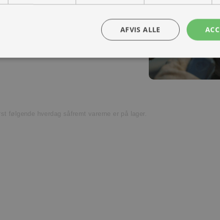
ra hånd – en kollega med vilje til at
Kontakt os
AFVIS ALLE
ACC
t venligst kundeservice.
ørst følgende hverdag såfremt varerne er på lager.