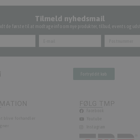
Tilmeld nyhedsmail
dt de første til at modtage info om nye produkter, tilbud, events og udst
Fortryd dit køb
RMATION
FØLG TMP
Facebook
t blive forhandler
Youtube
egner
Instagram