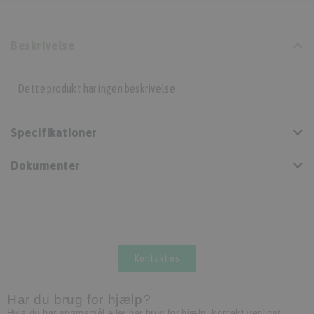
Beskrivelse
Dette produkt har ingen beskrivelse
Specifikationer
Dokumenter
Kontakt os
Har du brug for hjælp?
Hvis du har spørgsmål eller har brug for hjælp, kontakt venligst