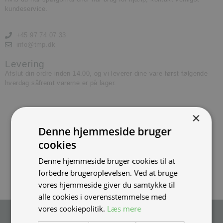
kundeservice.
+45 97 74 07 33
info@tmp.dk
Levering
Afslut din ordre inden 14.00, og vi leverer dine vare først følgende
hverdag såfremt varerne er på lager.
×
Denne hjemmeside bruger
cookies
Denne hjemmeside bruger cookies til at
forbedre brugeroplevelsen. Ved at bruge
vores hjemmeside giver du samtykke til
alle cookies i overensstemmelse med
vores cookiepolitik.
Læs mere
Tilmeld nyhedsmail