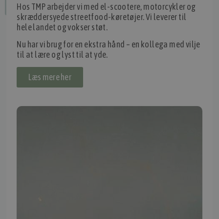
Hos TMP arbejder vi med el-scootere, motorcykler og
Fortryd dit køb
skræddersyede streetfood-køretøjer. Vi leverer til
hele landet og vokser støt.
Nu har vi brug for en ekstra hånd – en kollega med vilje
IMPORTØR
til at lære og lyst til at yde.
Alle mærker og modeller på tmp.dk importeres i Danmark af:
Læs mere her
Thomas Møller Pedersen Aps.
Elmevej 18, Glyngøre 7870 Roslev
info@tmp.dk
+45 97 74 07 33
CVR: 29625425
NB:
Ved henvendelse ang. dit køretøj, reparation og service
mm. skal du oplyse dit stelnummer eller registreringsnummer.
INFORMATION
TMP