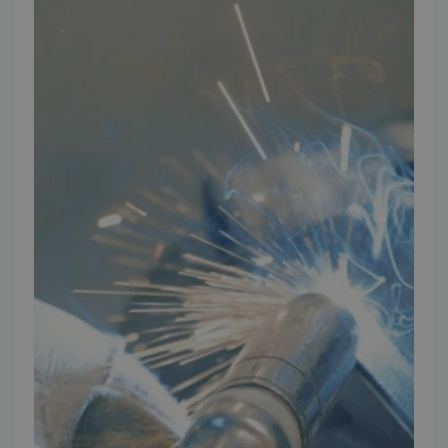
Ansøg om at blive forhandler
Energiberegner
Artikler
TMP Historie
Cookie og Privatlivspolitik
Salgs- og leveringsbetingelser
Vores brands
Telefontider
Mandag - Torsdag
09:00 - 16:00
Fredag
09:00 - 15:30
Weekend
Lukket
FØLG TMP
Facebook
Youtube
Instagram