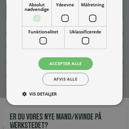
Absolut
Ydeevne
Målretning
Vær blandt de første til at modtage info om nye produkter, tilbud,
nødvendige
events og udstillinger.
Funktionalitet
Uklassificerede
ACCEPTER ALLE
AFVIS ALLE
Tilmeld
VIS DETALJER
ER DU VORES NYE MAND/KVINDE PÅ
VÆRKSTEDET?