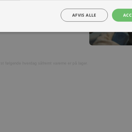
Kontakt os
ra hånd – en kollega med vilje til at
AFVIS ALLE
ACC
t venligst kundeservice.
ørst følgende hverdag såfremt varerne er på lager.