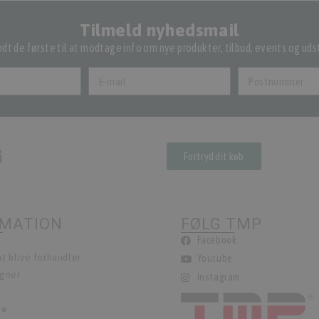
Tilmeld nyhedsmail
dt de første til at modtage info om nye produkter, tilbud, events og udst
Fortryd dit køb
RMATION
FØLG TMP
Facebook
t blive forhandler
Youtube
egner
Instagram
ie