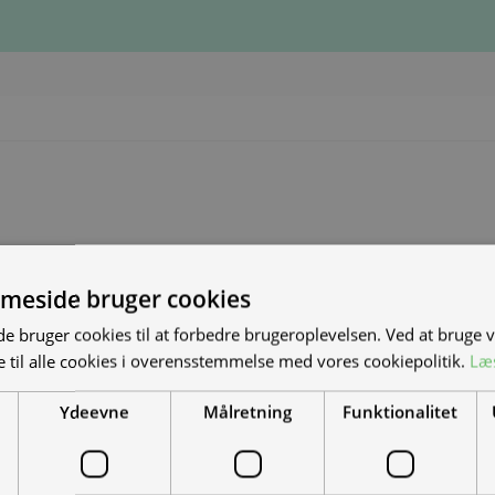
meside bruger cookies
S NYE MAND/KVINDE
 bruger cookies til at forbedre brugeroplevelsen. Ved at bruge
 til alle cookies i overensstemmelse med vores cookiepolitik.
Læ
DET?
Ydeevne
Målretning
Funktionalitet
el-scootere, motorcykler og
-køretøjer. Vi leverer til hele landet