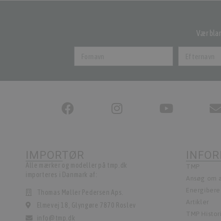
Vær blan
IMPORTØR
INFO
Alle mærker og modeller på tmp.dk
TMP
importeres i Danmark af:
Ansøg om a
Energiber
Thomas Møller Pedersen Aps.
Artikler
Elmevej 18, Glyngøre 7870 Roslev
TMP Histor
info@tmp.dk