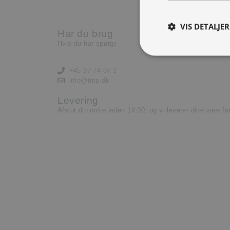
Nu har vi brug for en ekst
lære og lyst til at yde.
VIS DETALJER
Har du brug for hjælp?
Læs mere her
Hvis du har spørgsmål eller har brug for hjælp, kontak
+45 97 74 07 33
info@tmp.dk
Levering
Afslut din ordre inden 14.00, og vi leverer dine vare f