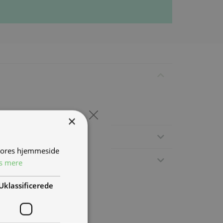
×
 vores hjemmeside
s mere
Uklassificerede