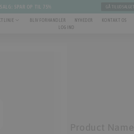
ALG: SPAR OP TIL 75%
GÅ TIL UDSALGE
TLINJE
BLIV FORHANDLER
NYHEDER
KONTAKT OS
LOG IND
Product Nam