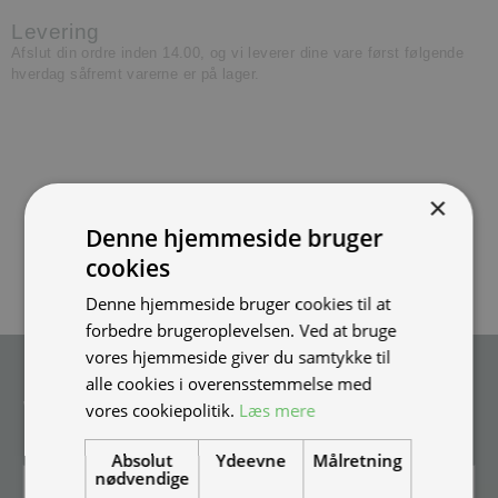
Levering
Afslut din ordre inden 14.00, og vi leverer dine vare først følgende
hverdag såfremt varerne er på lager.
×
Denne hjemmeside bruger
cookies
Denne hjemmeside bruger cookies til at
forbedre brugeroplevelsen. Ved at bruge
vores hjemmeside giver du samtykke til
Tilmeld nyhedsmail
alle cookies i overensstemmelse med
Vær blandt de første til at modtage info om nye produkter, tilbud,
vores cookiepolitik.
Læs mere
events og udstillinger.
Absolut
Ydeevne
Målretning
nødvendige