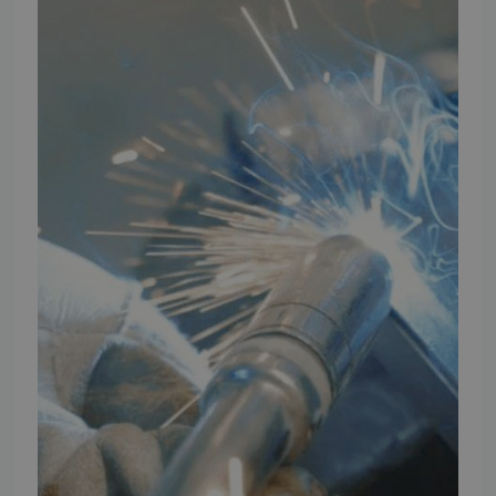
Cookie og Privatlivspolitik
Salgs- og leveringsbetingelser
Vores brands
Telefontider
Mandag - Torsdag
09:00 - 16:00
Fredag
09:00 - 15:30
Weekend
Lukket
FØLG TMP
Facebook
Youtube
Instagram