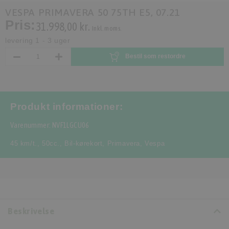
VESPA PRIMAVERA 50 75TH E5, 07.21
Pris:
31.998,00 kr.
Inkl. moms.
levering 1 - 3 uger
Bestil som restordre
Produkt informationer:
Varenummer: NVF1LGCU06
45 km/t.
,
50cc.
,
Bil-kørekort
,
Primavera
,
Vespa
Beskrivelse