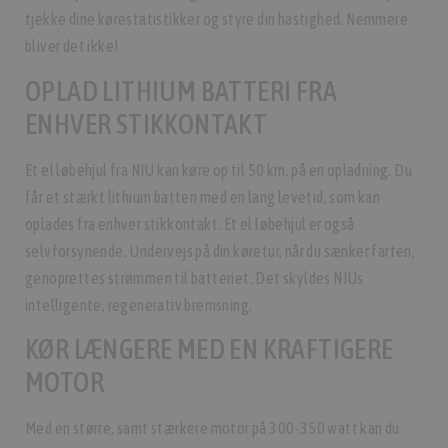
tjekke dine kørestatistikker og styre din hastighed. Nemmere
bliver det ikke!
OPLAD LITHIUM BATTERI FRA
ENHVER STIKKONTAKT
Et el løbehjul fra NIU kan køre op til 50 km. på en opladning. Du
får et stærkt lithium batteri med en lang levetid, som kan
oplades fra enhver stikkontakt. Et el løbehjul er også
selvforsynende. Undervejs på din køretur, når du sænker farten,
genoprettes strømmen til batteriet. Det skyldes NIUs
intelligente, regenerativ bremsning.
KØR LÆNGERE MED EN KRAFTIGERE
MOTOR
Med en større, samt stærkere motor på 300-350 watt kan du