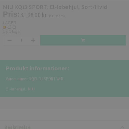
NIU KQi3 SPORT, El-løbehjul, Sort/Hvid
Pris:
3.198,00 kr.
Inkl. moms.
LAGER
1 på lager
Produkt informationer:
Varenummer: KQI3-EU-SPORT-WHI
El-løbehjul
,
NIU
Beskrivelse