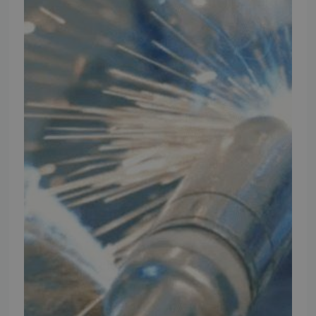
IMPORTØR
Alle mærker og modeller på tmp.dk importeres i Danmark af:
Thomas Møller Pedersen Aps.
Elmevej 18, Glyngøre 7870 Roslev
info@tmp.dk
+45 97 74 07 33
CVR: 29625425
NB:
Ved henvendelse ang. dit køretøj, reparation og service
mm. skal du oplyse dit stelnummer eller registreringsnummer.
INFORMATION
TMP
Ansøg om at blive forhandler
Energiberegner
Artikler
TMP Historie