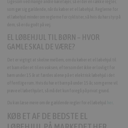
Ligesom ved mange andre køretøjer, så er der en række regler,
som gør sig gældende, når du køber et el løbehjul. Reglerne for
el løbehjul minder om reglerne for cyklister, så hvis du har styr på
dem, så er du godt på vej.
EL LØBEHJUL TIL BØRN – HVOR
GAMLE SKAL DE VÆRE?
Det er vigtigt at skelne mellem, om du køber et el løbehjul til
et barn eller et til en voksen, eftersom det ikke er lovligt for
børn under 15 år at færdes alene på et elektrisk løbehjul i det
offentlige rum. Hvis du har et barn på under 15 år, som gerne vil
prøve el løbethjulet, så må det kun foregå på privat grund.
Du kan læse mere om de gældende regler for el løbehjul
her
.
KØB ET AF DE BEDSTE EL
LØBEHJUL PÅ MARKEDET HER