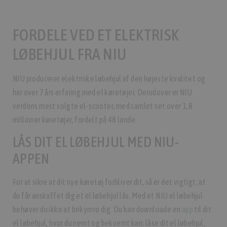
FORDELE VED ET ELEKTRISK
LØBEHJUL FRA NIU
NIU producerer elektriske løbehjul af den højeste kvalitet og
har over 7 års erfaring med el køretøjer. Derudover er NIU
verdens mest solgte el-scooter, med samlet set over 1,8
millioner køretøjer, fordelt på 48 lande.
LÅS DIT EL LØBEHJUL MED NIU-
APPEN
For at sikre at dit nye køretøj forbliver dit, så er det vigtigt, at
du får anskaffet dig et el løbehjul lås. Med et NIU el løbehjul
behøver du ikke at bekymre dig. Du kan downloade en
app
til dit
el løbehjul, hvor du nemt og bekvemt kan: låse dit el løbehjul,