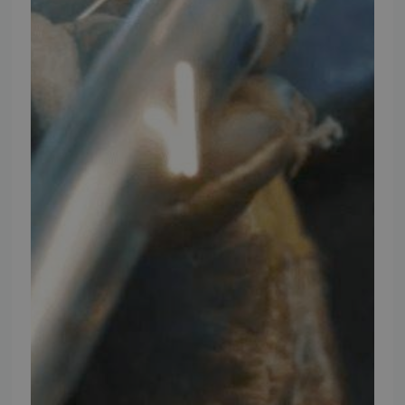
Cookie og Privatlivspolitik
Salgs- og leveringsbetingelser
Vores brands
Telefontider
Mandag - Torsdag
09:00 - 16:00
Fredag
09:00 - 15:30
Weekend
Lukket
FØLG TMP
Facebook
Youtube
Instagram