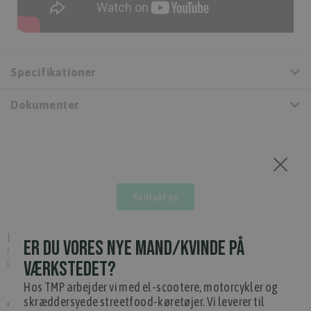
Specifikationer
Dokumenter
Kontakt os
Har du brug for hjælp?
ER DU VORES NYE MAND/KVINDE PÅ
Hvis du har spørgsmål eller har brug for hjælp, kontakt venligst
VÆRKSTEDET?
kundeservice.
Hos TMP arbejder vi med el-scootere, motorcykler og
skræddersyede streetfood-køretøjer. Vi leverer til
+45 97 74 07 33