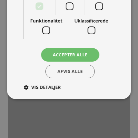
NIU KQi3 el løbehjul har en tophastighed på op til 25 km/t. –
Ønsker du at hastigheden på dit NIU løbehjul reduceres til de,
ifølge Dansk lovgivning, tilladte 20 km/t. kan dette ske i
Funktionalitet
Uklassificerede
forbindelse med garantiregistrering af dit løbehjul, med hjælp
fra den forhandler som du har købt løbehjulet hos.
Verdens ultimative el løbehjul:
ACCEPTER ALLE
AFVIS ALLE
VIS DETALJER