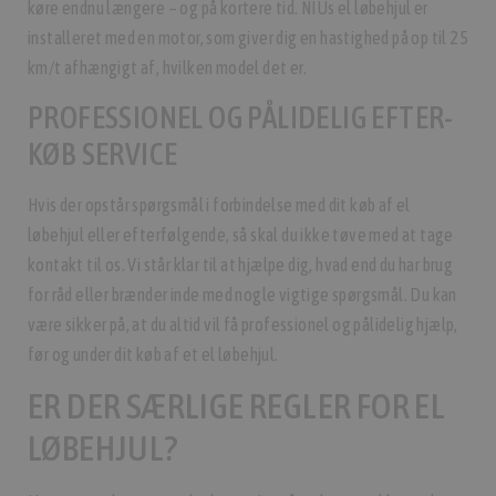
køre endnu længere – og på kortere tid. NIUs el løbehjul er
installeret med en motor, som giver dig en hastighed på op til 25
km/t afhængigt af, hvilken model det er.
PROFESSIONEL OG PÅLIDELIG EFTER-
KØB SERVICE
Hvis der opstår spørgsmål i forbindelse med dit køb af el
løbehjul eller efterfølgende, så skal du ikke tøve med at tage
kontakt til os. Vi står klar til at hjælpe dig, hvad end du har brug
for råd eller brænder inde med nogle vigtige spørgsmål. Du kan
være sikker på, at du altid vil få professionel og pålidelig hjælp,
før og under dit køb af et el løbehjul.
ER DER SÆRLIGE REGLER FOR EL
LØBEHJUL?