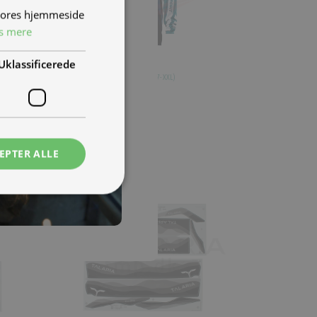
 vores hjemmeside
s mere
Uklassificerede
Crosstrøje str. XXL
(
TS114-217-XXL
)
659,00 kr.
Inkl. moms.
1 på lager
EPTER ALLE