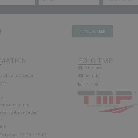
Fortryd dit køb
RMATION
FØLG TMP
Facebook
t blive forhandler
Youtube
egner
Instagram
ie
rivatlivspolitik
leveringsbetingelser
ds
der
Torsdag
09:00 - 16:00