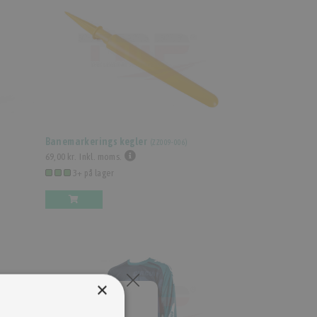
m
Banemarkerings kegler
(
ZZ009-006
)
69,00 kr.
Inkl. moms.
3+ på lager
×