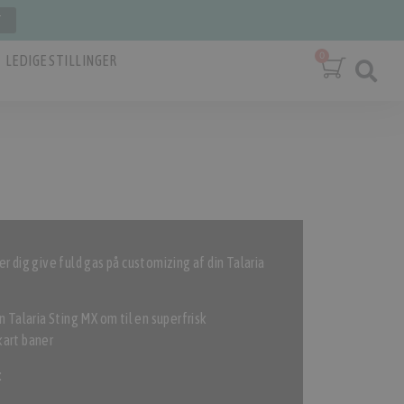
T
LEDIGE STILLINGER
r dig give fuld gas på customizing af din Talaria
n Talaria Sting MX om til en superfrisk
kart baner
: