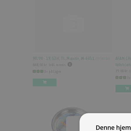
90/90 - 19, 52H, TL, Maxxis, M-6011
AFAM CH
(
72738110
)
lubrican
848,00 kr.
Inkl. moms.
79,00 kr.
3+ på lager
3+
Denne hjem