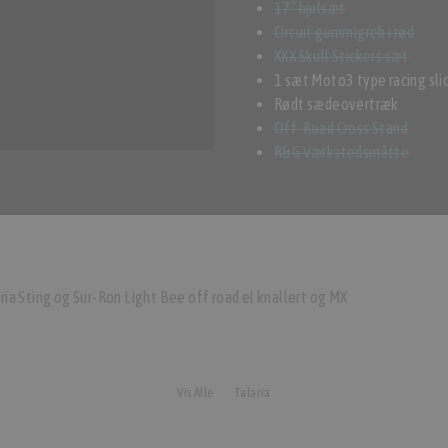
17″ hjulsæt
Circuit gummigreb i rød
XXX Skull Stickers sæt
1 sæt Moto3 type racing sli
Rødt sædeovertræk
Off-Road Cross Stand
R&G Værkstedsmåtte
aria Sting og Sur-Ron Light Bee off road el knallert og MX
Vis Alle
Talaria