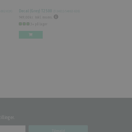
Decal (Grey) T2500
6002-019
)
(
T-34011-54002-020
)
949,00 kr.
Inkl. moms.
3+ på lager
illinger.
Tilmeld