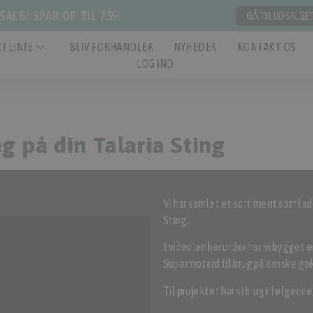
ALG: SPAR OP TIL 75%
GÅ TIL UDSALGE
TLINJE
BLIV FORHANDLER
NYHEDER
KONTAKT OS
LOG IND
g på din Talaria Sting
Vi har samlet et sortiment som lade
Sting.
I video’en herunder har vi bygget e
Supermotard til brug på danske go
Til projektet har vi brugt følgende