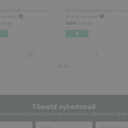
reen)TL4000
Decal (Grey Edition)TL2500
(
T-34012-56A10-023
)
(
T-34011-5
Inkl. moms.
949,00 kr.
Inkl. moms.
 på lager
3+ på lager
1
2
3
4
5
6
Se alle
Tilmeld nyhedsmail
dt de første til at modtage info om nye produkter, tilbud, events og udst