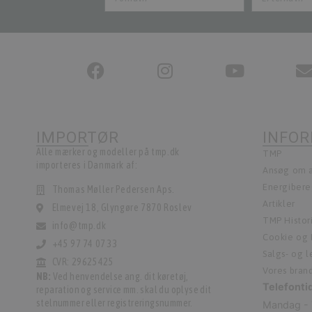
IMPORTØR
INFO
Alle mærker og modeller på tmp.dk
TMP
importeres i Danmark af:
Ansøg om a
Energiber
Thomas Møller Pedersen Aps.
Artikler
Elmevej 18, Glyngøre 7870 Roslev
TMP Histor
info@tmp.dk
Cookie og P
+45 97 74 07 33
Salgs- og 
CVR: 29625425
Vores bran
NB:
Ved henvendelse ang. dit køretøj,
Telefonti
reparation og service mm. skal du oplyse dit
stelnummer eller registreringsnummer.
Mandag - 