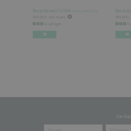
Decal (Green) TL2500
Decal (G
(
T-34011-54002-021
)
949,00 kr.
Inkl. moms.
949,00 kr.
3+ på lager
3+
Vær blan