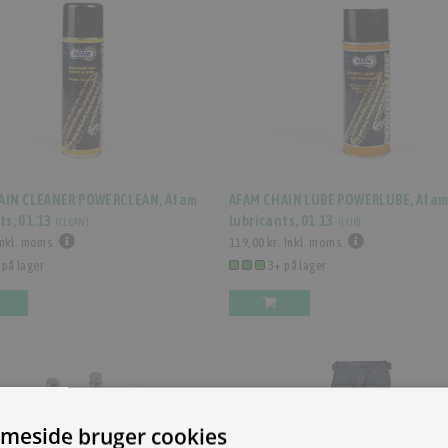
AIN CLEANER POWERCLEAN, Afam
AFAM CHAIN LUBE POWERLUBE, Afa
ts, 01.13
lubricants, 01.13
(
CLEAN
)
(
LUB
)
Inkl. moms.
119,00 kr.
Inkl. moms.
 på lager
3+ på lager
meside bruger cookies