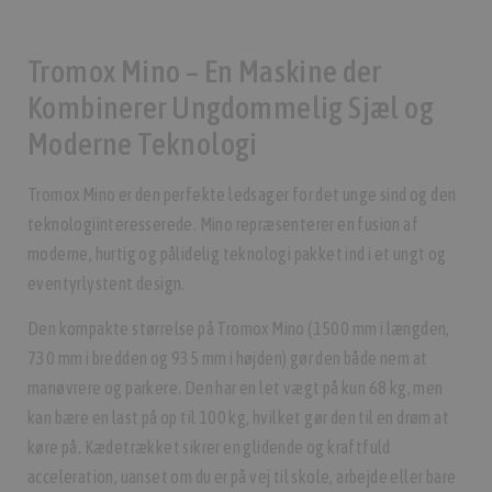
Tromox Mino – En Maskine der
Kombinerer Ungdommelig Sjæl og
Moderne Teknologi
Tromox Mino er den perfekte ledsager for det unge sind og den
teknologiinteresserede. Mino repræsenterer en fusion af
moderne, hurtig og pålidelig teknologi pakket ind i et ungt og
eventyrlystent design.
Den kompakte størrelse på Tromox Mino (1500 mm i længden,
730 mm i bredden og 935 mm i højden) gør den både nem at
manøvrere og parkere. Den har en let vægt på kun 68 kg, men
kan bære en last på op til 100 kg, hvilket gør den til en drøm at
køre på. Kædetrækket sikrer en glidende og kraftfuld
acceleration, uanset om du er på vej til skole, arbejde eller bare