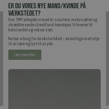
ER DU VORES NYE MAND/KVINDE PÅ
VÆRKSTEDET?
Hos TMP arbejder vi med el-scootere, motorcykler og
Tilmeld nyhedsmail
skræddersyede streetfood-køretøjer. Vi leverer til
Vær blandt de første til at modtage info om nye produkter, tilbud,
hele landet og vokser støt.
events og udstillinger.
Nu har vi brug for en ekstra hånd – en kollega med vilje
til at lære og lyst til at yde.
Læs mere her
Tilmeld