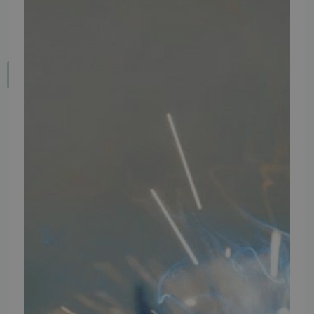
Fortryd dit køb
IMPORTØR
Alle mærker og modeller på tmp.dk importeres i Danmark af:
Thomas Møller Pedersen Aps.
Elmevej 18, Glyngøre 7870 Roslev
info@tmp.dk
+45 97 74 07 33
CVR: 29625425
NB:
Ved henvendelse ang. dit køretøj, reparation og service
mm. skal du oplyse dit stelnummer eller registreringsnummer.