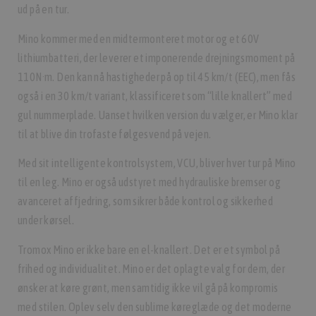
ud på en tur.
Mino kommer med en midtermonteret motor og et 60V
lithiumbatteri, der leverer et imponerende drejningsmoment på
110N·m. Den kan nå hastigheder på op til 45 km/t (EEC), men fås
også i en 30 km/t variant, klassificeret som “lille knallert” med
gul nummerplade. Uanset hvilken version du vælger, er Mino klar
til at blive din trofaste følgesvend på vejen.
Med sit intelligente kontrolsystem, VCU, bliver hver tur på Mino
til en leg. Mino er også udstyret med hydrauliske bremser og
avanceret affjedring, som sikrer både kontrol og sikkerhed
under kørsel.
Tromox Mino er ikke bare en el-knallert. Det er et symbol på
frihed og individualitet. Mino er det oplagte valg for dem, der
ønsker at køre grønt, men samtidig ikke vil gå på kompromis
med stilen. Oplev selv den sublime køreglæde og det moderne