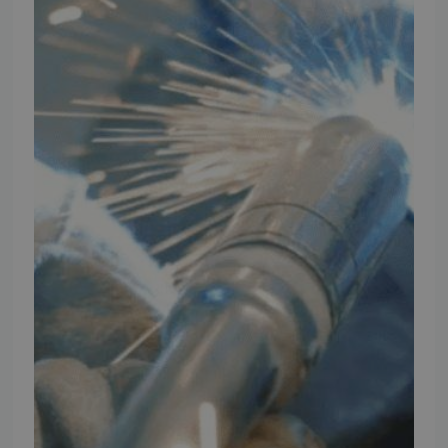
INFORMATION
TMP
Ansøg om at blive forhandler
Energiberegner
Artikler
TMP Historie
Cookie og Privatlivspolitik
Salgs- og leveringsbetingelser
Vores brands
Telefontider
Mandag - Torsdag
09:00 - 16:00
Fredag
09:00 - 15:30
Weekend
Lukket
FØLG TMP