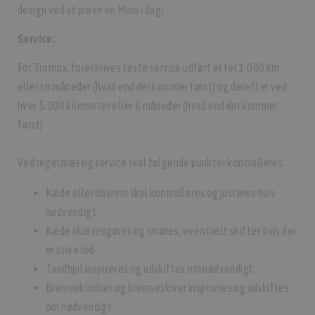
design ved at prøve en Mino i dag!
Service:
For Tromox, foreskrives føste service udført efter 1.000 km
eller to måneder (hvad end der kommer først) og derefter ved
hver 5.000 kilometer eller 6 måneder (hvad end der kommer
først)
Ved regelmæssig service skal følgende punkter kontrolleres:
Kæde eller drivrem skal kontrolleres og justeres hvis
nødvendigt
Kæde skal rengøres og smøres, eventuelt skiftes hvis der
er stive led
Tandhjul inspiceres og udskiftes om nødvendigt.
Bremseklodser og bremseskiver inspiceres og udskiftes
om nødvendigt