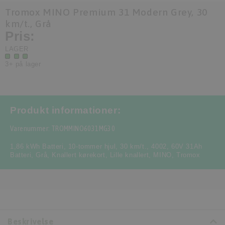
Tromox MINO Premium 31 Modern Grey, 30
km/t., Grå
Pris:
LAGER
3+ på lager
Produkt informationer:
Varenummer: TROMMINO6031MG30
1,86 kWh Batteri
,
10-tommer hjul
,
30 km/t.
,
4002
,
60V 31Ah
Batteri
,
Grå
,
Knallert kørekort
,
Lille knallert
,
MINO
,
Tromox
Beskrivelse