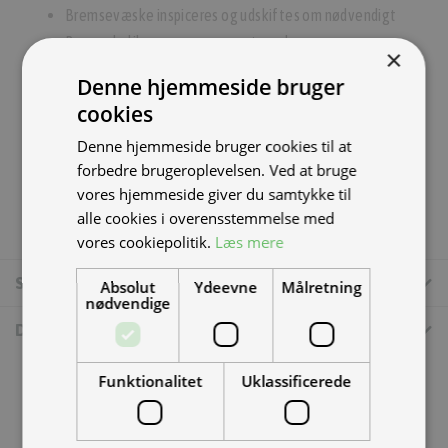
Bremsevæske inspiceres og udskiftes om nødvendigt
Bremsekalibere rengøres og stempler smøres
×
Styrtøj inspiceres og smøres/efterspændes ved behov
Denne hjemmeside bruger
Dæk inspiceres og dæktryk tilpasses (nye dæk monteres
cookies
om nødvendigt)
Denne hjemmeside bruger cookies til at
Diverse skruer, bolte og møttriker tjekkes og
forbedre brugeroplevelsen. Ved at bruge
efterspændes.
vores hjemmeside giver du samtykke til
alle cookies i overensstemmelse med
vores cookiepolitik.
Læs mere
Specifikationer
Absolut
Ydeevne
Målretning
nødvendige
Dokumenter
Funktionalitet
Uklassificerede