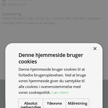
info@tmp.dk
Levering
Afslut din ordre inden 14.00, og vi leverer dine vare først følgende
hverdag såfremt varerne er på lager.
×
Denne hjemmeside bruger
cookies
Denne hjemmeside bruger cookies til at
forbedre brugeroplevelsen. Ved at bruge
vores hjemmeside giver du samtykke til
alle cookies i overensstemmelse med
Tilmeld nyhedsmail
vores cookiepolitik.
Læs mere
Vær blandt de første til at modtage info om nye produkter, tilbud,
events og udstillinger.
Absolut
Ydeevne
Målretning
nødvendige