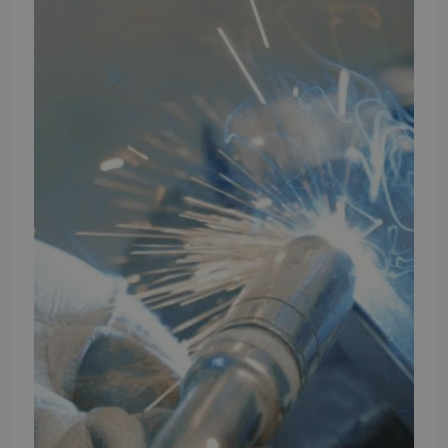
TMP Historie
Cookie og Privatlivspolitik
Salgs- og leveringsbetingelser
Vores brands
Telefontider
Mandag - Torsdag
09:00 - 16:00
Fredag
09:00 - 15:30
Weekend
Lukket
FØLG TMP
Facebook
Youtube
Instagram