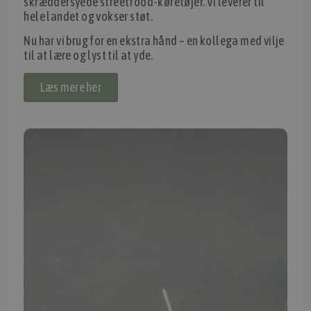
skræddersyede streetfood-køretøjer. Vi leverer til
hele landet og vokser støt.
IMPORTØR
Nu har vi brug for en ekstra hånd – en kollega med vilje
Alle mærker og modeller på tmp.dk importeres i Danmark af:
til at lære og lyst til at yde.
Thomas Møller Pedersen Aps.
Læs mere her
Elmevej 18, Glyngøre 7870 Roslev
info@tmp.dk
+45 97 74 07 33
CVR: 29625425
NB:
Ved henvendelse ang. dit køretøj, reparation og service
mm. skal du oplyse dit stelnummer eller registreringsnummer.
INFORMATION
TMP
Ansøg om at blive forhandler
Energiberegner