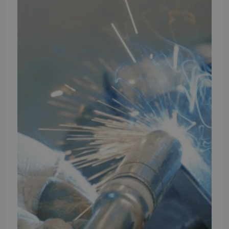
Artikler
TMP Historie
Cookie og Privatlivspolitik
Salgs- og leveringsbetingelser
Vores brands
Telefontider
Mandag - Torsdag
09:00 - 16:00
Fredag
09:00 - 15:30
Weekend
Lukket
FØLG TMP
Facebook
Youtube
Instagram