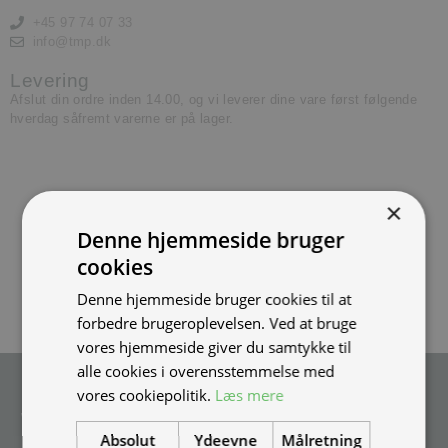
+45 97 74 07 33
info@tmp.dk
Levering
Afslut din ordre inden 14.00, og vi leverer dine vare først følgende
hverdag såfremt varerne er på lager.
×
Denne hjemmeside bruger
cookies
Denne hjemmeside bruger cookies til at
forbedre brugeroplevelsen. Ved at bruge
vores hjemmeside giver du samtykke til
alle cookies i overensstemmelse med
Tilmeld nyhedsmail
vores cookiepolitik.
Læs mere
Vær blandt de første til at modtage info om nye produkter, tilbud,
Absolut
Ydeevne
Målretning
events og udstillinger.