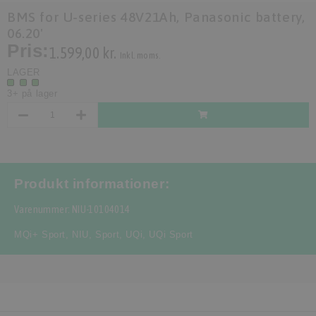
BMS for U-series 48V21Ah, Panasonic battery,
06.20'
Pris:
1.599,00 kr.
Inkl. moms.
LAGER
3+ på lager
Produkt informationer:
Varenummer: NIU-10104014
MQi+ Sport
,
NIU
,
Sport
,
UQi
,
UQi Sport