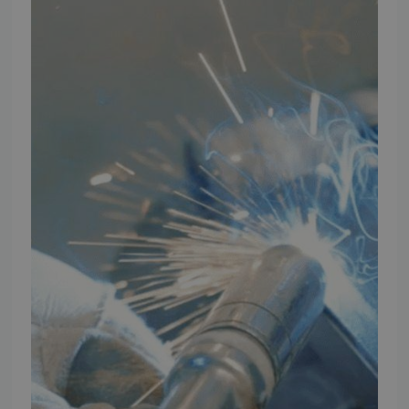
Artikler
TMP Historie
Cookie og Privatlivspolitik
Salgs- og leveringsbetingelser
Vores brands
Telefontider
Mandag - Torsdag
09:00 - 16:00
Fredag
09:00 - 15:30
Weekend
Lukket
FØLG TMP
Facebook
Youtube
Instagram