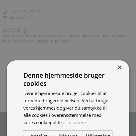
+45 97 74 07 33
info@tmp.dk
Levering
Afslut din ordre inden 14.00, og vi leverer dine vare først følgende
hverdag såfremt varerne er på lager.
×
Denne hjemmeside bruger
cookies
Denne hjemmeside bruger cookies til at
forbedre brugeroplevelsen. Ved at bruge
vores hjemmeside giver du samtykke til
alle cookies i overensstemmelse med
vores cookiepolitik.
Læs mere
Tilmeld nyhedsmail
Vær blandt de første til at modtage info om nye produkter, tilbud,