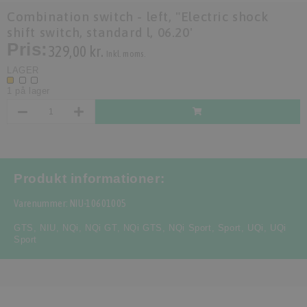
Combination switch - left, "Electric shock
shift switch, standard l, 06.20'
Pris:
329,00 kr.
Inkl. moms.
LAGER
1 på lager
Produkt informationer:
Varenummer: NIU-10601005
GTS
,
NIU
,
NQi
,
NQi GT
,
NQi GTS
,
NQi Sport
,
Sport
,
UQi
,
UQi
Sport