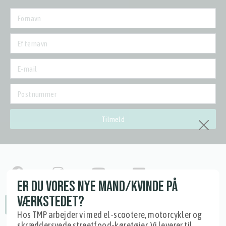
Tilmeld
ER DU VORES NYE MAND/KVINDE PÅ
VÆRKSTEDET?
Fortryd dit køb
Hos TMP arbejder vi med el-scootere, motorcykler og
skræddersyede streetfood-køretøjer. Vi leverer til