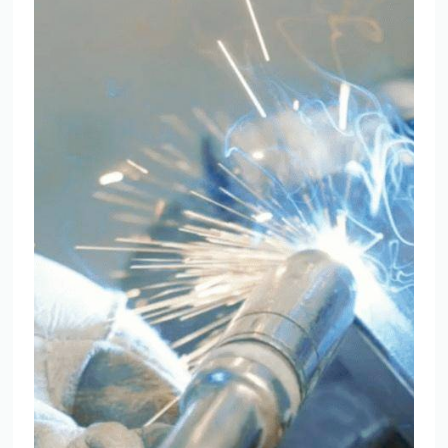
TMP Historie
Cookie og Privatlivspolitik
Salgs- og leveringsbetingelser
Vores brands
Telefontider
Mandag - Torsdag
09:00 - 16:00
Fredag
09:00 - 15:30
Weekend
Lukket
FØLG TMP
Facebook
Youtube
Instagram