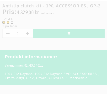
Antislip clutch kit - 190, ACCESSORIES , GP-2
Pris:
4.829,00 kr.
Inkl. moms.
LAGER
2 på lager
Produkt informationer:
Varenummer: 01.MO.0401.L
190 / 212 Daytona
,
190 / 212 Daytona EVO
,
ACCESSORIES
,
Ekstraudstyr
,
GP-2
,
Ohvale
,
OHVALESP
,
Reservedele