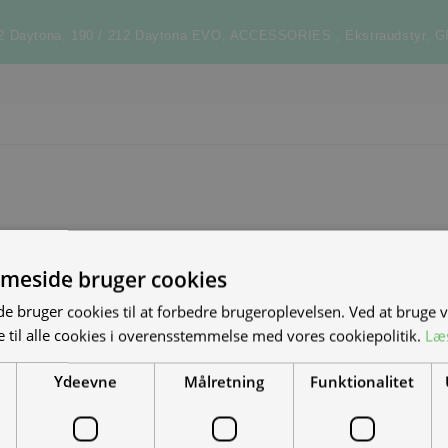
12 Daytona
,
190 / 212 Daytona EVO
,
ACCESSORIES
,
Ekstraudstyr
,
G
meside bruger cookies
S NYE MAND/KVINDE
 bruger cookies til at forbedre brugeroplevelsen. Ved at bruge
 til alle cookies i overensstemmelse med vores cookiepolitik.
Læ
DET?
Ydeevne
Målretning
Funktionalitet
el-scootere, motorcykler og
-køretøjer. Vi leverer til hele landet