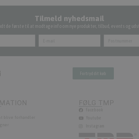
Tilmeld nyhedsmail
dt de første til at modtage info om nye produkter, tilbud, events og udst
Fortryd dit køb
RMATION
FØLG TMP
Facebook
t blive forhandler
Youtube
egner
Instagram