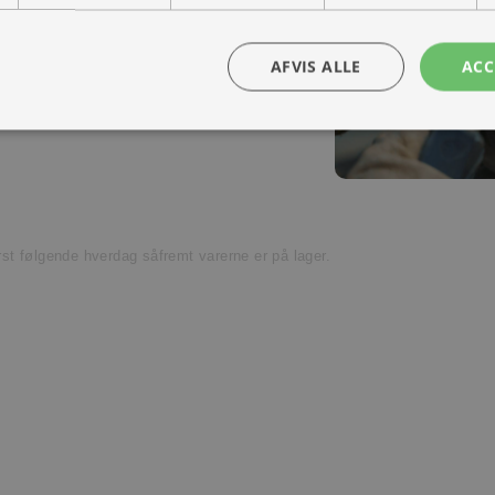
ra hånd – en kollega med vilje til at
Kontakt os
AFVIS ALLE
ACC
t venligst kundeservice.
ørst følgende hverdag såfremt varerne er på lager.