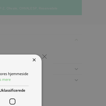
P-2
,
Ohvale
,
OHVALESP
,
Reservedele
×
 vores hjemmeside
s mere
Uklassificerede