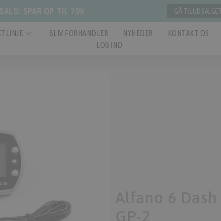
ALG: SPAR OP TIL 75%
GÅ TIL UDSALGE
TLINJE
BLIV FORHANDLER
NYHEDER
KONTAKT OS
LOG IND
Alfano 6 Dash
GP-2