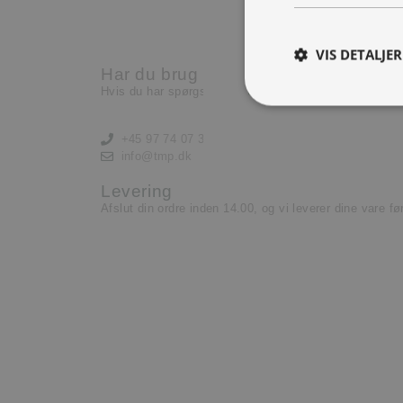
Nu har vi brug for en ekst
lære og lyst til at yde.
VIS DETALJER
Har du brug for hjælp?
Læs mere her
Hvis du har spørgsmål eller har brug for hjælp, kontak
+45 97 74 07 33
info@tmp.dk
Levering
Afslut din ordre inden 14.00, og vi leverer dine vare f