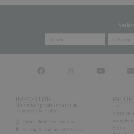
Vær blan
IMPORTØR
INFO
Alle mærker og modeller på tmp.dk
TMP
importeres i Danmark af:
Ansøg om a
Energiber
Thomas Møller Pedersen Aps.
Artikler
Elmevej 18, Glyngøre 7870 Roslev