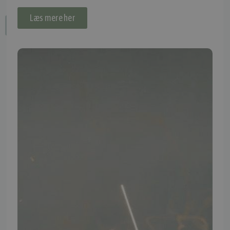
Læs mere her
Fortryd dit køb
IMPORTØR
Alle mærker og modeller på tmp.dk importeres i Danmark af:
Thomas Møller Pedersen Aps.
Elmevej 18, Glyngøre 7870 Roslev
info@tmp.dk
+45 97 74 07 33
CVR: 29625425
NB:
Ved henvendelse ang. dit køretøj, reparation og service
mm. skal du oplyse dit stelnummer eller registreringsnummer.
INFORMATION