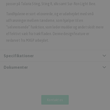
passer på Talaria Sting, Sting R, xXx samt Sur-Ron Light Bee.
Tandhjulene er sort-eloxerede, og er udarbejdet med små
udfræsninger mellem tænderne, som hjælper til en
“selvrensende” funktion, som leder mudder og andet skidt mere
effektivt væk fra trækfladen. Denne designfeature er
nedarvet fra MXGP arbejdet.
Specifikationer
Dokumenter
Kontakt os