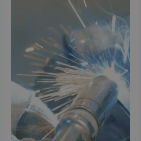
TMP
Ansøg om at blive forhandler
Energiberegner
Artikler
TMP Historie
Cookie og Privatlivspolitik
Salgs- og leveringsbetingelser
Vores brands
Telefontider
Mandag - Torsdag
09:00 - 16:00
Fredag
09:00 - 15:30
Weekend
Lukket
FØLG TMP
Facebook
Youtube