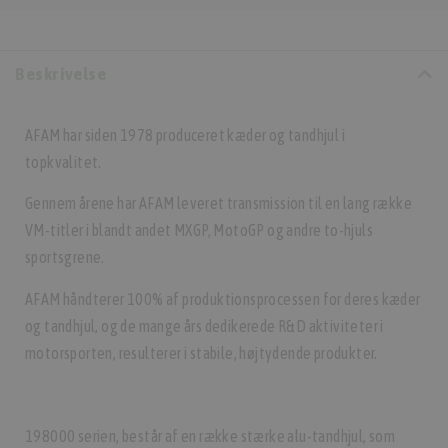
Beskrivelse
AFAM har siden 1978 produceret kæder og tandhjul i
topkvalitet.
Gennem årene har AFAM leveret transmission til en lang række
VM-titler i blandt andet MXGP, MotoGP og andre to-hjuls
sportsgrene.
AFAM håndterer 100% af produktionsprocessen for deres kæder
og tandhjul, og de mange års dedikerede R&D aktiviteter i
motorsporten, resulterer i stabile, højtydende produkter.
198000 serien, består af en række stærke alu-tandhjul, som