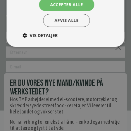
ACCEPTER ALLE
Tilmeld nyhedsmail
Vær blandt de første til at modtage info om nye produkter, tilbud,
AFVIS ALLE
events og udstillinger.
VIS DETALJER
ER DU VORES NYE MAND/KVINDE PÅ
VÆRKSTEDET?
Tilmeld
Hos TMP arbejder vi med el-scootere, motorcykler og
skræddersyede streetfood-køretøjer. Vi leverer til
hele landet og vokser støt.
Nu har vi brug for en ekstra hånd – en kollega med vilje
til at lære og lyst til at yde.