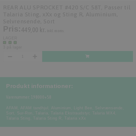
REAR ALU SPROCKET #420 S/C 58T, Passer til
Talaria Sting, xXx og Sting R, Aluminium,
Selvrensende, Sort
Pris:
449,00 kr.
Inkl. moms.
LAGER
3 på lager
Produkt informationer:
Varenummer: 198000+58
AFAM
,
AFAM tandhjul
,
Aluminium
,
Light Bee
,
Selvrænsende
,
Sort
,
Sur-Ron
,
Talaria
,
Talaria Ekstraudstyr
,
Talaria MX4
,
Talaria Sting
,
Talaria Sting R
,
Talaria xXx