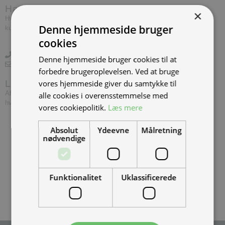
Har du brug for hjælp?
×
Hvis du har spørgsmål eller har brug for hjælp, kontakt venligst
Denne hjemmeside bruger
kundeservice.
cookies
+45 97 74 07 33
Denne hjemmeside bruger cookies til at
info@tmp.dk
forbedre brugeroplevelsen. Ved at bruge
vores hjemmeside giver du samtykke til
Levering
Afslut din ordre inden 14.00, og vi leverer dine vare først følgende
alle cookies i overensstemmelse med
hverdag såfremt varerne er på lager.
vores cookiepolitik.
Læs mere
Absolut
Ydeevne
Målretning
nødvendige
Funktionalitet
Uklassificerede