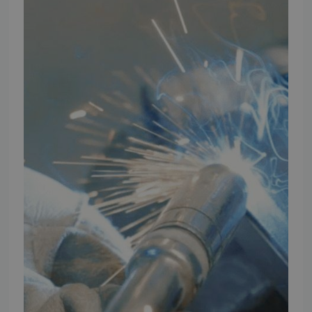
TMP Historie
Cookie og Privatlivspolitik
Salgs- og leveringsbetingelser
Vores brands
Telefontider
Mandag - Torsdag
09:00 - 16:00
Fredag
09:00 - 15:30
Weekend
Lukket
FØLG TMP
Facebook
Youtube
Instagram