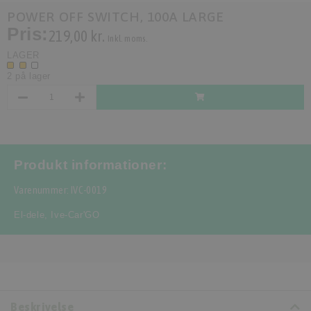
POWER OFF SWITCH, 100A LARGE
Pris:
219,00 kr.
Inkl. moms.
LAGER
2 på lager
Produkt informationer:
Varenummer: IVC-0019
El-dele
,
Ive-Car'GO
Beskrivelse