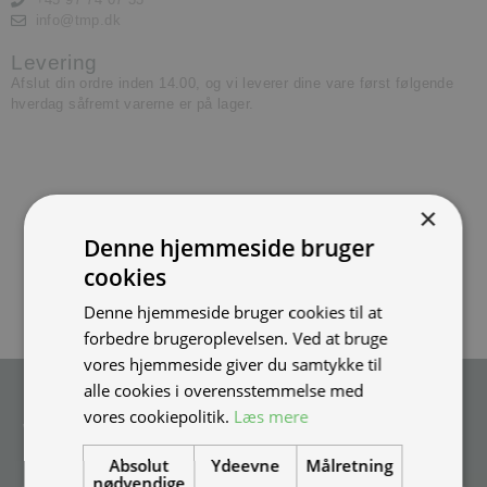
info@tmp.dk
Levering
Afslut din ordre inden 14.00, og vi leverer dine vare først følgende
hverdag såfremt varerne er på lager.
×
Denne hjemmeside bruger
cookies
Denne hjemmeside bruger cookies til at
forbedre brugeroplevelsen. Ved at bruge
vores hjemmeside giver du samtykke til
alle cookies i overensstemmelse med
Tilmeld nyhedsmail
vores cookiepolitik.
Læs mere
Vær blandt de første til at modtage info om nye produkter, tilbud,
events og udstillinger.
Absolut
Ydeevne
Målretning
nødvendige