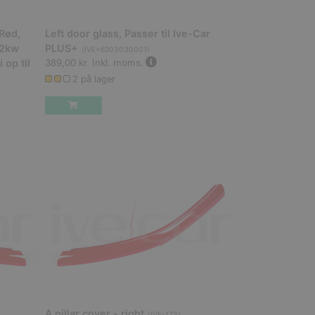
 Rød,
Left door glass, Passer til Ive-Car
 2kw
PLUS+
(
IVE+6203030001
)
 op til
389,00 kr.
Inkl. moms.
2 på lager
A pillar cover - right
(
IVE-173
)