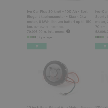
Ive Car Plus 30 km/t - 100 Ah - Sort,
Ive-Car
Elegant kabinescooter - Stærk 2kw
Sporty 
motor, 6 kWh. lithium batteri op til 150
motor, 
km.
70 km.
(
IVE_CARPLUS30S100AH
)
79.998,00 kr.
Inkl. moms.
52.998,0
3+ på lager
3+
10 inch Rear Wheel Hub Motor, Passer
12V ski