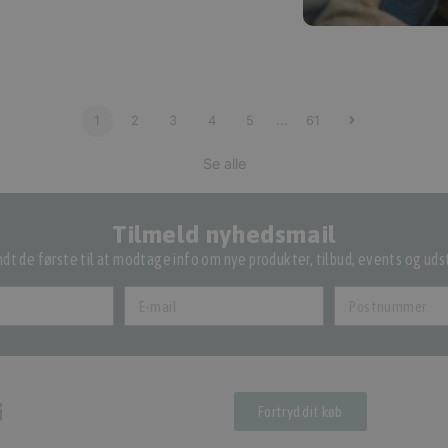
3 på lager
1
2
3
4
5
...
61
Se alle
Tilmeld nyhedsmail
dt de første til at modtage info om nye produkter, tilbud, events og udst
Fortryd dit køb