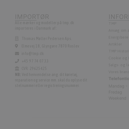
IMPORTØR
INFO
Alle mærker og modeller på tmp.dk
TMP
importeres i Danmark af:
Ansøg om a
Energiber
Thomas Møller Pedersen Aps.
Artikler
Elmevej 18, Glyngøre 7870 Roslev
TMP Histor
info@tmp.dk
Cookie og P
+45 97 74 07 33
Salgs- og 
CVR: 29625425
Vores bran
NB:
Ved henvendelse ang. dit køretøj,
Telefonti
reparation og service mm. skal du oplyse dit
stelnummer eller registreringsnummer.
Mandag - 
Fredag
Weekend