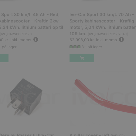
 Sport 30 km/t. 45 Ah - Rød,
Ive-Car Sport 30 km/t. 70 Ah -
kabinescooter - Kraftig 2kw
Sporty kabinescooter - Kraftig
3,24 kWh. lithium batteri op til
motor, 5,04 kWh. lithium batteri
109 km.
(
IVE_CARSPORT25R
)
(
IVE_CARSPORT25R70AH
)
0 kr.
Inkl. moms.
62.998,00 kr.
Inkl. moms.
 på lager
3+ på lager
fterelæ, Passer til Ive-Car
A pillar cover - left
(
IVE-172
)