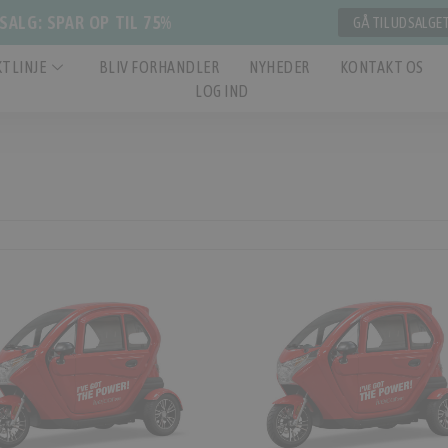
ALG: SPAR OP TIL 75%
GÅ TIL UDSALGE
TLINJE
BLIV FORHANDLER
NYHEDER
KONTAKT OS
LOG IND